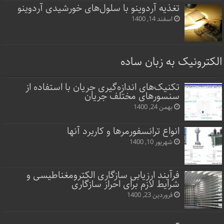
تغذیه آردوینو با سلول‌های خورشیدی آردوینو
اسفند 14, 1400
الکترونیک به زبان ساده
تکنیک‌های اندازه‌گیری جریان با استفاده از
سنسورهای مختلف جریان
بهمن 24, 1400
انواع ترانسفورمرها و کاربرد آنها
شهریور 10, 1400
فرآیند ارزیابی سازگاری الکترومغناطیسی و
شرایط لازم برای احراز سازگاری
فروردین 23, 1400