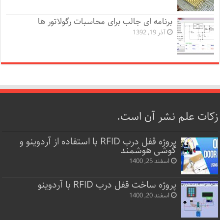
برنامه ای جالب برای محاسبات رگولاتور ها
آذر 19, 1392
زکات علم نشر آن است.
پروژه قفل‌ درب RFID با استفاده از آردوینو و
گوشی هوشمند
اسفند 25, 1400
پروژه ساخت قفل‌ درب RFID با آردوینو
اسفند 20, 1400