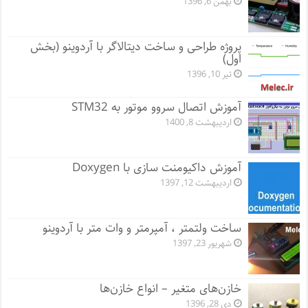
بهمن 6, 1396
پروژه طراحی و ساخت دیتالاگر با آردوینو (بخش
اول)
تیر 10, 1396
آموزش اتصال سروو موتور به STM32
اردیبهشت 8, 1400
آموزش داکیومنت سازی با Doxygen
اردیبهشت 12, 1397
ساخت ولتمتر ، آمپرمتر و وات متر با آردوینو
شهریور 23, 1397
خازن‌های متغیر – انواع خازن‌ها
دی 28, 1396