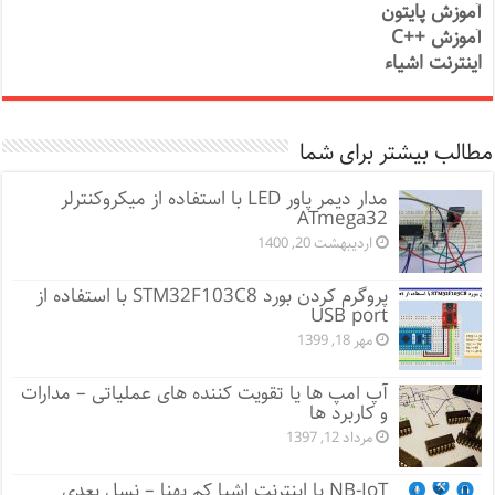
آموزش پایتون
آموزش ++C
اینترنت اشیاء
مطالب بیشتر برای شما
مدار دیمر پاور LED با استفاده از میکروکنترلر
ATmega32
اردیبهشت 20, 1400
پروگرم کردن بورد STM32F103C8 با استفاده از
USB port
مهر 18, 1399
آپ امپ ها یا تقویت کننده های عملیاتی – مدارات
و کاربرد ها
مرداد 12, 1397
NB-IoT یا اینترنت اشیا کم پهنا – نسل بعدی