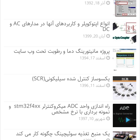
آذر 18, 1392
انواع اپتوکوپلر و کاربردهای آنها در مدارهای AC و
DC
آبان 20, 1399
پروژه مانيتورينگ دما و رطوبت تحت وب سایت
اسفند 17, 1394
یکسوساز کنترل شده سیلیکونی(SCR)
اسفند 11, 1396
راه اندازی واحد ADC میکروکنترلر stm32f4xx و
نمونه برداری با نرخ مشخص
شهریور 10, 1397
یک منبع تغذیه سوئیچینگ چگونه کار می کند