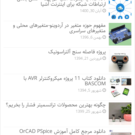
ارتباطات شبکه برای اینترنت اشیا
آبان 30, 1400
مفهوم حوزه متغیر در آردوینو-متغیرهای محلی و
متغیرهای سراسری
بهمن 6, 1396
پروژه فاصله سنج آلتراسونیک
فروردین 21, 1394
دانلود کتاب 11 پروژه میکروکنترلر AVR با
BASCOM
شهریور 5, 1394
چگونه بهترین محصولات ترانسمیتر فشار را بخریم؟
شهریور 25, 1399
دانلود مرجع کامل آموزش OrCAD PSpice