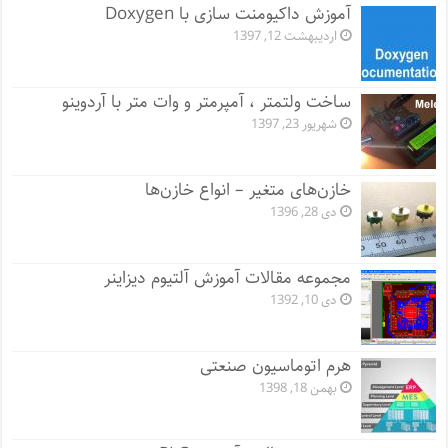
آموزش داکیومنت سازی با Doxygen
اردیبهشت 12, 1397
ساخت ولتمتر ، آمپرمتر و وات متر با آردوینو
شهریور 23, 1397
خازن‌های متغیر – انواع خازن‌ها
دی 28, 1396
مجموعه مقالات آموزش آلتیوم دیزاینر
دی 10, 1392
هرم اتوماسیون صنعتی
بهمن 18, 1398