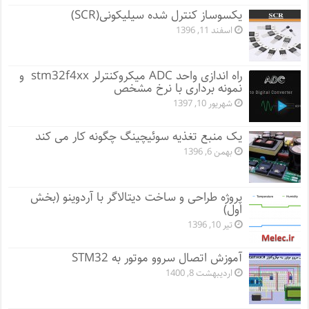
یکسوساز کنترل شده سیلیکونی(SCR)
اسفند 11, 1396
راه اندازی واحد ADC میکروکنترلر stm32f4xx و
نمونه برداری با نرخ مشخص
شهریور 10, 1397
یک منبع تغذیه سوئیچینگ چگونه کار می کند
بهمن 6, 1396
پروژه طراحی و ساخت دیتالاگر با آردوینو (بخش
اول)
تیر 10, 1396
آموزش اتصال سروو موتور به STM32
اردیبهشت 8, 1400