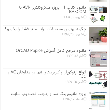
دانلود کتاب 11 پروژه میکروکنترلر AVR با
BASCOM
شهریور 5, 1394
چگونه بهترین محصولات ترانسمیتر فشار را بخریم؟
شهریور 25, 1399
دانلود مرجع کامل آموزش OrCAD PSpice
آذر 18, 1392
انواع اپتوکوپلر و کاربردهای آنها در مدارهای AC و
DC
آبان 20, 1399
پروژه مانيتورينگ دما و رطوبت تحت وب سایت
اسفند 17, 1394