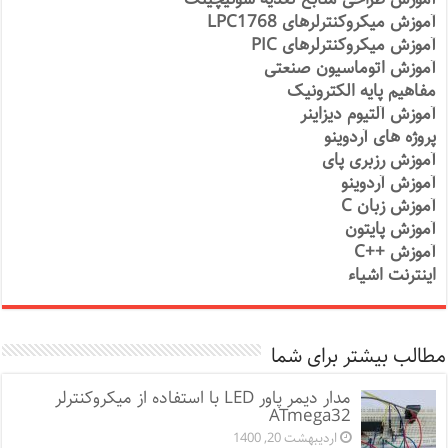
آموزش میکروکنترلرهای LPC1768
آموزش میکروکنترلرهای PIC
آموزش اتوماسیون صنعتی
مفاهیم پایه الکترونیک
آموزش آلتیوم دیزاینر
پروژه های آردوینو
آموزش رزبری پای
آموزش آردوینو
آموزش زبان C
آموزش پایتون
آموزش ++C
اینترنت اشیاء
مطالب بیشتر برای شما
مدار دیمر پاور LED با استفاده از میکروکنترلر
ATmega32
اردیبهشت 20, 1400