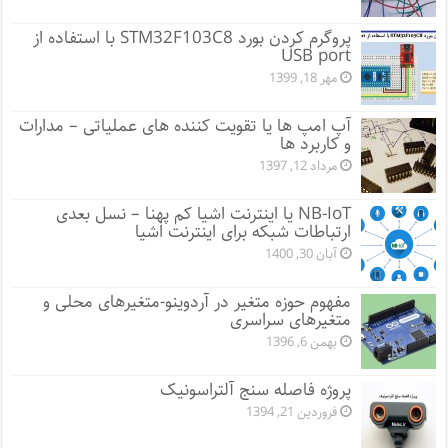
پروگرم کردن بورد STM32F103C8 با استفاده از
USB port
مهر 18, 1399
آپ امپ ها یا تقویت کننده های عملیاتی – مدارات
و کاربرد ها
مرداد 12, 1397
NB-IoT یا اینترنت اشیا کم پهنا – نسل بعدی
ارتباطات شبکه برای اینترنت اشیا
آبان 30, 1400
مفهوم حوزه متغیر در آردوینو-متغیرهای محلی و
متغیرهای سراسری
بهمن 6, 1396
پروژه فاصله سنج آلتراسونیک
فروردین 21, 1394