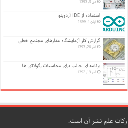
دی 3, 1393
استفاده از IDE آردوینو
آبان 4, 1399
گزارش کار آزمایشگاه مدارهای مجتمع خطی
آذر 26, 1393
برنامه ای جالب برای محاسبات رگولاتور ها
آذر 19, 1392
زکات علم نشر آن است.