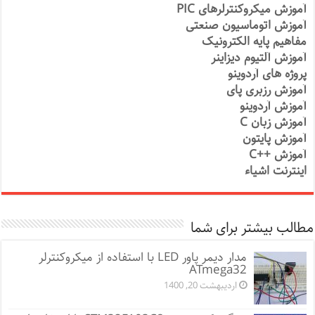
آموزش میکروکنترلرهای PIC
آموزش اتوماسیون صنعتی
مفاهیم پایه الکترونیک
آموزش آلتیوم دیزاینر
پروژه های آردوینو
آموزش رزبری پای
آموزش آردوینو
آموزش زبان C
آموزش پایتون
آموزش ++C
اینترنت اشیاء
مطالب بیشتر برای شما
مدار دیمر پاور LED با استفاده از میکروکنترلر
ATmega32
اردیبهشت 20, 1400