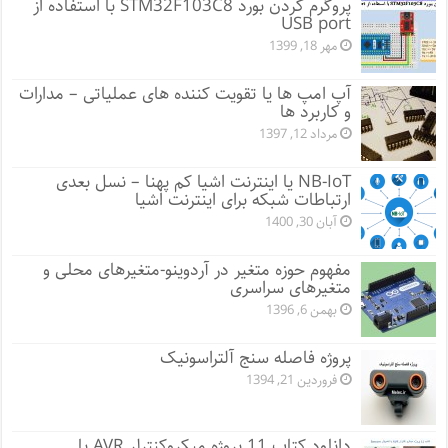
پروگرم کردن بورد STM32F103C8 با استفاده از
USB port
مهر 18, 1399
آپ امپ ها یا تقویت کننده های عملیاتی – مدارات
و کاربرد ها
مرداد 12, 1397
NB-IoT یا اینترنت اشیا کم پهنا – نسل بعدی
ارتباطات شبکه برای اینترنت اشیا
آبان 30, 1400
مفهوم حوزه متغیر در آردوینو-متغیرهای محلی و
متغیرهای سراسری
بهمن 6, 1396
پروژه فاصله سنج آلتراسونیک
فروردین 21, 1394
دانلود کتاب 11 پروژه میکروکنترلر AVR با