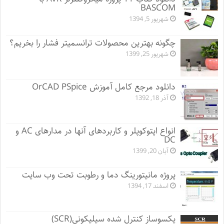
BASCOM
شهریور 5, 1394
چگونه بهترین محصولات ترانسمیتر فشار را بخریم؟
شهریور 25, 1399
دانلود مرجع کامل آموزش OrCAD PSpice
آذر 18, 1392
انواع اپتوکوپلر و کاربردهای آنها در مدارهای AC و
DC
آبان 20, 1399
پروژه مانيتورينگ دما و رطوبت تحت وب سایت
اسفند 17, 1394
یکسوساز کنترل شده سیلیکونی(SCR)