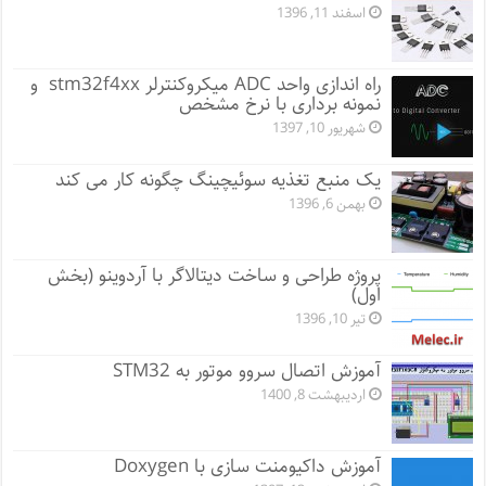
اسفند 11, 1396
راه اندازی واحد ADC میکروکنترلر stm32f4xx و
نمونه برداری با نرخ مشخص
شهریور 10, 1397
یک منبع تغذیه سوئیچینگ چگونه کار می کند
بهمن 6, 1396
پروژه طراحی و ساخت دیتالاگر با آردوینو (بخش
اول)
تیر 10, 1396
آموزش اتصال سروو موتور به STM32
اردیبهشت 8, 1400
آموزش داکیومنت سازی با Doxygen