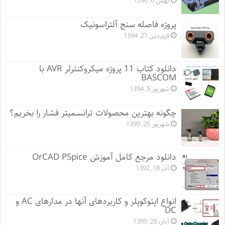
بهمن 6, 1396
پروژه فاصله سنج آلتراسونیک
فروردین 21, 1394
دانلود کتاب 11 پروژه میکروکنترلر AVR با
BASCOM
شهریور 5, 1394
چگونه بهترین محصولات ترانسمیتر فشار را بخریم؟
شهریور 25, 1399
دانلود مرجع کامل آموزش OrCAD PSpice
آذر 18, 1392
انواع اپتوکوپلر و کاربردهای آنها در مدارهای AC و
DC
آبان 20, 1399