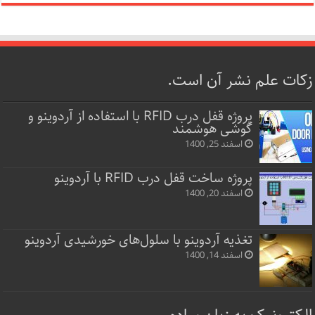
زکات علم نشر آن است.
پروژه قفل‌ درب RFID با استفاده از آردوینو و
گوشی هوشمند
اسفند 25, 1400
پروژه ساخت قفل‌ درب RFID با آردوینو
اسفند 20, 1400
تغذیه آردوینو با سلول‌های خورشیدی آردوینو
اسفند 14, 1400