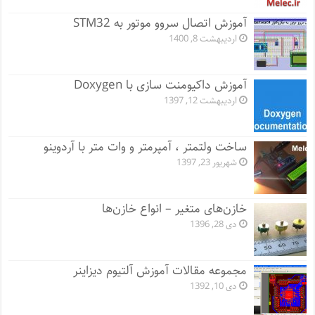
آموزش اتصال سروو موتور به STM32
اردیبهشت 8, 1400
آموزش داکیومنت سازی با Doxygen
اردیبهشت 12, 1397
ساخت ولتمتر ، آمپرمتر و وات متر با آردوینو
شهریور 23, 1397
خازن‌های متغیر – انواع خازن‌ها
دی 28, 1396
مجموعه مقالات آموزش آلتیوم دیزاینر
دی 10, 1392