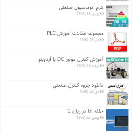
هرم اتوماسیون صنعتی
بهمن 18, 1398
مجموعه مقالات آموزش PLC
دی 23, 1392
آموزش کنترل موتور DC با آردوینو
مرداد 26, 1399
دانلود جزوه کنترل صنعتی
دی 22, 1392
حلقه ها در زبان C
بهمن 22, 1398