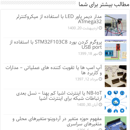
مطالب بیشتر برای شما
مدار دیمر پاور LED با استفاده از میکروکنترلر
ATmega32
اردیبهشت 20, 1400
پروگرم کردن بورد STM32F103C8 با استفاده از
USB port
مهر 18, 1399
آپ امپ ها یا تقویت کننده های عملیاتی – مدارات
و کاربرد ها
مرداد 12, 1397
NB-IoT یا اینترنت اشیا کم پهنا – نسل بعدی
ارتباطات شبکه برای اینترنت اشیا
آبان 30, 1400
مفهوم حوزه متغیر در آردوینو-متغیرهای محلی و
متغیرهای سراسری