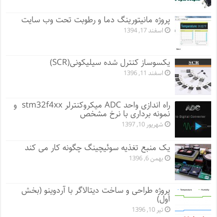
پروژه مانيتورينگ دما و رطوبت تحت وب سایت
اسفند 17, 1394
یکسوساز کنترل شده سیلیکونی(SCR)
اسفند 11, 1396
راه اندازی واحد ADC میکروکنترلر stm32f4xx و
نمونه برداری با نرخ مشخص
شهریور 10, 1397
یک منبع تغذیه سوئیچینگ چگونه کار می کند
بهمن 6, 1396
پروژه طراحی و ساخت دیتالاگر با آردوینو (بخش
اول)
تیر 10, 1396