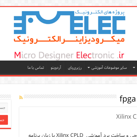
سایر موضوعات آموزشی
رزبری‌پای
آردوینو
تماس با ما
طراحی و ساخت برد آموزشی Xilinx CPLD با زبان برنامه