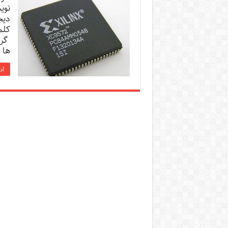
ها 
اد