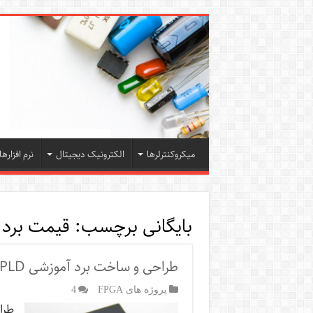
میکروکنترلرها
الکترونیک دیجیتال
نرم افزارها
بایگانی برچسب:
قیمت برد fpga
طراحی و ساخت برد آموزشی Xilinx CPLD
پروژه های FPGA
4