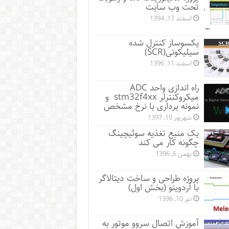
تحت وب سایت
اسفند 17, 1394
یکسوساز کنترل شده
سیلیکونی(SCR)
اسفند 11, 1396
راه اندازی واحد ADC
میکروکنترلر stm32f4xx و
نمونه برداری با نرخ مشخص
شهریور 10, 1397
یک منبع تغذیه سوئیچینگ
چگونه کار می کند
بهمن 6, 1396
پروژه طراحی و ساخت دیتالاگر
با آردوینو (بخش اول)
تیر 10, 1396
آموزش اتصال سروو موتور به