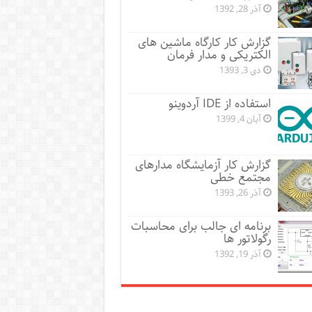
آذر 28, 1392
گزارش کار کارگاه ماشین های
الکتریکی و مدار فرمان
دی 3, 1393
استفاده از IDE آردوینو
آبان 4, 1399
گزارش کار آزمایشگاه مدارهای
مجتمع خطی
آذر 26, 1393
برنامه ای جالب برای محاسبات
رگولاتور ها
آذر 19, 1392