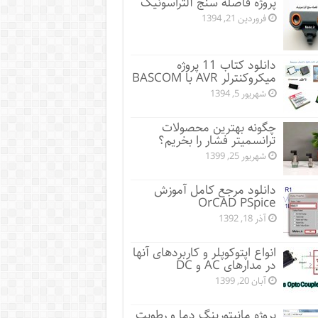
پروژه فاصله سنج آلتراسونیک
فروردین 21, 1394
دانلود کتاب 11 پروژه
میکروکنترلر AVR با BASCOM
شهریور 5, 1394
چگونه بهترین محصولات
ترانسمیتر فشار را بخریم؟
شهریور 25, 1399
دانلود مرجع کامل آموزش
OrCAD PSpice
آذر 18, 1392
انواع اپتوکوپلر و کاربردهای آنها
در مدارهای AC و DC
آبان 20, 1399
پروژه مانيتورينگ دما و رطوبت