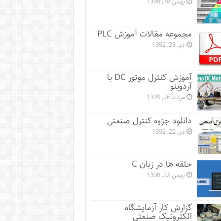
بهمن 18, 1398
مجموعه مقالات آموزش PLC
دی 23, 1392
آموزش کنترل موتور DC با
آردوینو
مرداد 26, 1399
دانلود جزوه کنترل صنعتی
دی 22, 1392
حلقه ها در زبان C
بهمن 22, 1398
گزارش کار آزمایشگاه
الکترونیک صنعتی