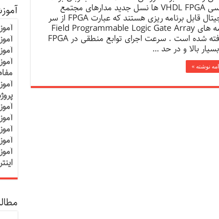
نویسی VHDL FPGA ها نسل جدید مدارهای مجتمع
آموز
دیجیتال قابل برنامه ریزی هستند که عبارت FPGA از سر
آموز
کلمه های Field Programmable Logic Gate Array
گرفته شده است . سرعت اجرای توابع منطقی در FPGA
آموزش
بسیار بالا و در حد …
آموز
آموز
امه نوشته »
مفاه
آموز
پروژ
آموز
آموز
آموز
آموز
آموز
اینت
مطالب