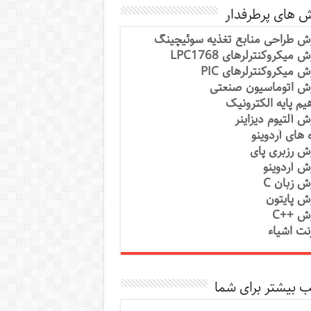
ش های پرطرفدار
ش طراحی منابع تغذیه سوئیچینگ
 میکروکنترلرهای LPC1768
ش میکروکنترلرهای PIC
ش اتوماسیون صنعتی
یم پایه الکترونیک
ش آلتیوم دیزاینر
ه های آردوینو
ش رزبری پای
ش آردوینو
ش زبان C
ش پایتون
ش ++C
رنت اشیاء
 بیشتر برای شما