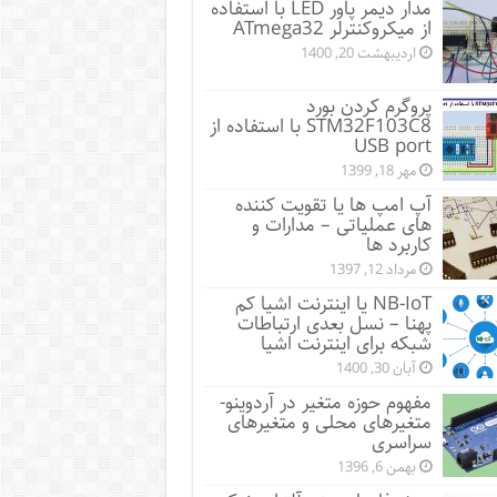
مدار دیمر پاور LED با استفاده
از میکروکنترلر ATmega32
اردیبهشت 20, 1400
پروگرم کردن بورد
STM32F103C8 با استفاده از
USB port
مهر 18, 1399
آپ امپ ها یا تقویت کننده
های عملیاتی – مدارات و
کاربرد ها
مرداد 12, 1397
NB-IoT یا اینترنت اشیا کم
پهنا – نسل بعدی ارتباطات
شبکه برای اینترنت اشیا
آبان 30, 1400
مفهوم حوزه متغیر در آردوینو-
متغیرهای محلی و متغیرهای
سراسری
بهمن 6, 1396