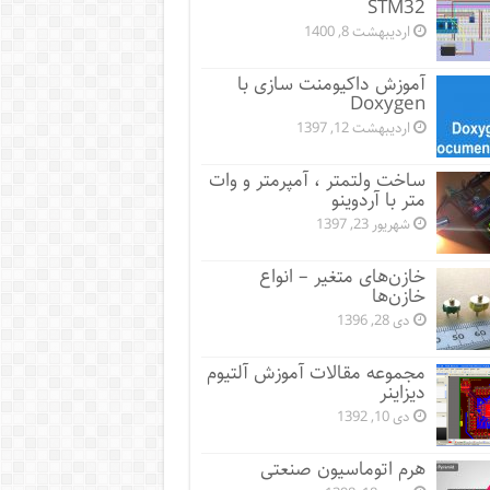
STM32
اردیبهشت 8, 1400
آموزش داکیومنت سازی با
Doxygen
اردیبهشت 12, 1397
ساخت ولتمتر ، آمپرمتر و وات
متر با آردوینو
شهریور 23, 1397
خازن‌های متغیر – انواع
خازن‌ها
دی 28, 1396
مجموعه مقالات آموزش آلتیوم
دیزاینر
دی 10, 1392
هرم اتوماسیون صنعتی