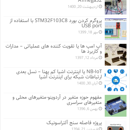
ATmega32
اردیبهشت 20, 1400
پروگرم کردن بورد STM32F103C8 با استفاده از
USB port
مهر 18, 1399
آپ امپ ها یا تقویت کننده های عملیاتی – مدارات
و کاربرد ها
مرداد 12, 1397
NB-IoT یا اینترنت اشیا کم پهنا – نسل بعدی
ارتباطات شبکه برای اینترنت اشیا
آبان 30, 1400
مفهوم حوزه متغیر در آردوینو-متغیرهای محلی و
متغیرهای سراسری
بهمن 6, 1396
پروژه فاصله سنج آلتراسونیک
فروردین 21, 1394