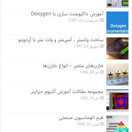
آموزش داکیومنت سازی با Doxygen
اردیبهشت 12, 1397
ساخت ولتمتر ، آمپرمتر و وات متر با آردوینو
شهریور 23, 1397
خازن‌های متغیر – انواع خازن‌ها
دی 28, 1396
مجموعه مقالات آموزش آلتیوم دیزاینر
دی 10, 1392
هرم اتوماسیون صنعتی
بهمن 18, 1398