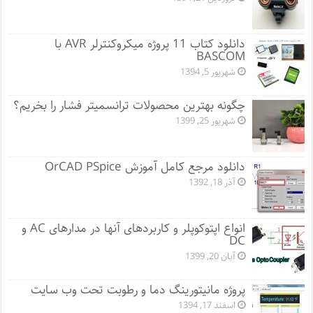
دانلود کتاب 11 پروژه میکروکنترلر AVR با
BASCOM
شهریور 5, 1394
چگونه بهترین محصولات ترانسمیتر فشار را بخریم؟
شهریور 25, 1399
دانلود مرجع کامل آموزش OrCAD PSpice
آذر 18, 1392
انواع اپتوکوپلر و کاربردهای آنها در مدارهای AC و
DC
آبان 20, 1399
پروژه مانيتورينگ دما و رطوبت تحت وب سایت
اسفند 17, 1394