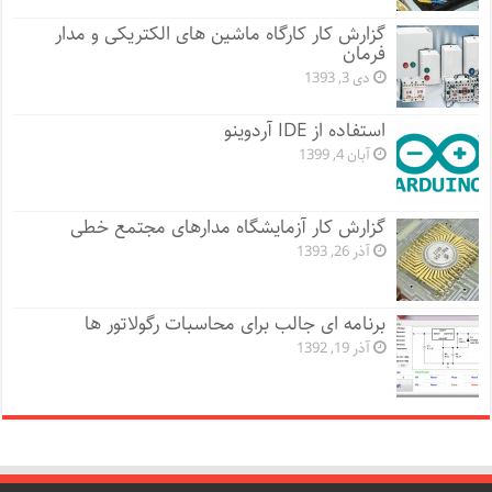
گزارش کار کارگاه ماشین های الکتریکی و مدار
فرمان
دی 3, 1393
استفاده از IDE آردوینو
آبان 4, 1399
گزارش کار آزمایشگاه مدارهای مجتمع خطی
آذر 26, 1393
برنامه ای جالب برای محاسبات رگولاتور ها
آذر 19, 1392