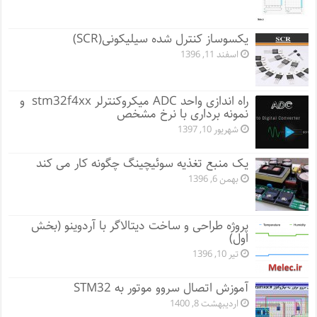
یکسوساز کنترل شده سیلیکونی(SCR)
اسفند 11, 1396
راه اندازی واحد ADC میکروکنترلر stm32f4xx و
نمونه برداری با نرخ مشخص
شهریور 10, 1397
یک منبع تغذیه سوئیچینگ چگونه کار می کند
بهمن 6, 1396
پروژه طراحی و ساخت دیتالاگر با آردوینو (بخش
اول)
تیر 10, 1396
آموزش اتصال سروو موتور به STM32
اردیبهشت 8, 1400