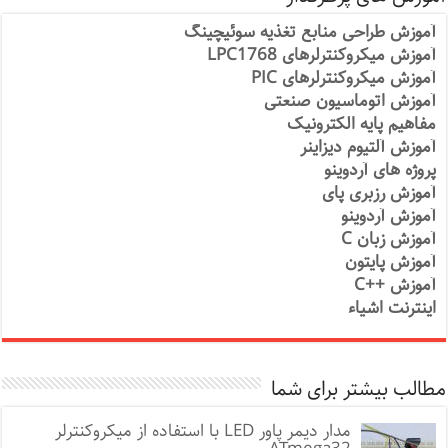
آموزش طراحی منابع تغذیه سوئیچینگ
آموزش میکروکنترلرهای LPC1768
آموزش میکروکنترلرهای PIC
آموزش اتوماسیون صنعتی
مفاهیم پایه الکترونیک
آموزش آلتیوم دیزاینر
پروژه های آردوینو
آموزش رزبری پای
آموزش آردوینو
آموزش زبان C
آموزش پایتون
آموزش ++C
اینترنت اشیاء
مطالب بیشتر برای شما
مدار دیمر پاور LED با استفاده از میکروکنترلر