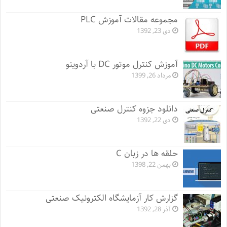
مجموعه مقالات آموزش PLC
دی 23, 1392
آموزش کنترل موتور DC با آردوینو
مرداد 26, 1399
دانلود جزوه کنترل صنعتی
دی 22, 1392
حلقه ها در زبان C
بهمن 22, 1398
گزارش کار آزمایشگاه الکترونیک صنعتی
آذر 28, 1392