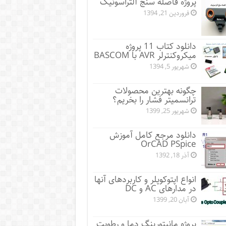
پروژه فاصله سنج آلتراسونیک
فروردین 21, 1394
دانلود کتاب 11 پروژه
میکروکنترلر AVR با BASCOM
شهریور 5, 1394
چگونه بهترین محصولات
ترانسمیتر فشار را بخریم؟
شهریور 25, 1399
دانلود مرجع کامل آموزش
OrCAD PSpice
آذر 18, 1392
انواع اپتوکوپلر و کاربردهای آنها
در مدارهای AC و DC
آبان 20, 1399
پروژه مانيتورينگ دما و رطوبت