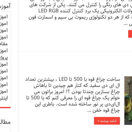
 دی های رنگی را کنترل می کنند. یکی از شرکت های
آموز
تولید محصولات الکترونیکی یک برد کنترل کننده LED RGB
آموز
که از هر دو تکنولوژی ریموت بی سیم و اسمارت فون
ی …
آموزش
آموز
آموز
مفاه
آموز
پروژ
آموز
آموز
آموز
ساخت چراغ قوه با 500 تا LED ، بیشترین تعداد
آموز
ال ای دی سفید که کنار هم چیدین تا باهاش
آموز
چراغ بسازین چندتا بودن ؟! امروز براتون می
خوام یک چراغ قوه ای را معرفی کنم که با 500 تا
اینت
ال‌ای‌دی پر نور ساخته شده است. باطری این
چراغ قوه خفن …
مطالب
ادامه نوشته »