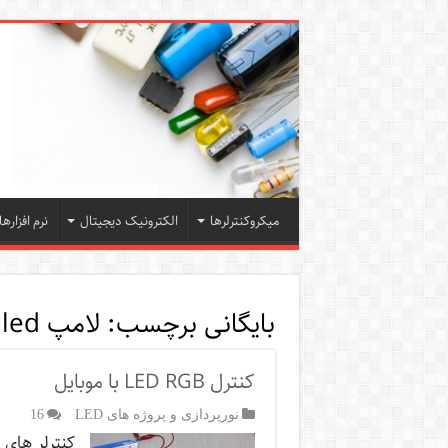
میکروکنترلرها
الکترونیک دیجیتال
نرم افزارها
بایگانی برچسب:
لامپ led
کنترل LED RGB با موبایل
نورپردازی و پروژه های LED
16
کنترلر های 