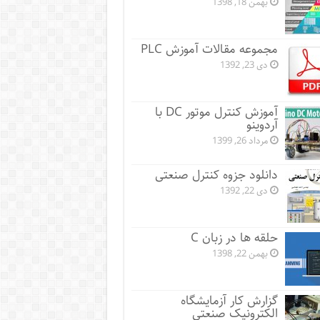
بهمن 18, 1398
مجموعه مقالات آموزش PLC
دی 23, 1392
آموزش کنترل موتور DC با
آردوینو
مرداد 26, 1399
دانلود جزوه کنترل صنعتی
دی 22, 1392
حلقه ها در زبان C
بهمن 22, 1398
گزارش کار آزمایشگاه
الکترونیک صنعتی