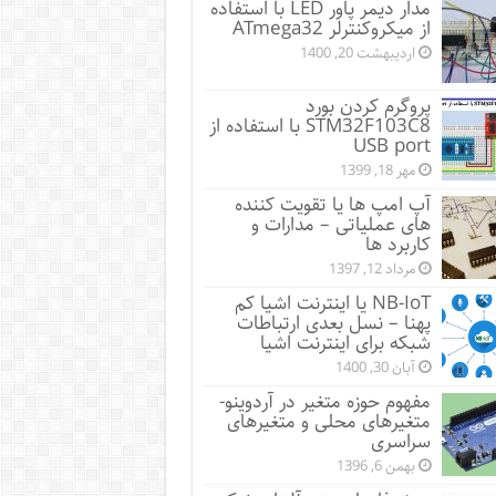
مدار دیمر پاور LED با استفاده
از میکروکنترلر ATmega32
اردیبهشت 20, 1400
پروگرم کردن بورد
STM32F103C8 با استفاده از
USB port
مهر 18, 1399
آپ امپ ها یا تقویت کننده
های عملیاتی – مدارات و
کاربرد ها
مرداد 12, 1397
NB-IoT یا اینترنت اشیا کم
پهنا – نسل بعدی ارتباطات
شبکه برای اینترنت اشیا
آبان 30, 1400
مفهوم حوزه متغیر در آردوینو-
متغیرهای محلی و متغیرهای
سراسری
بهمن 6, 1396