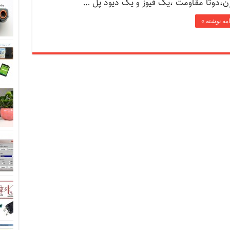
ن،دوتا مقاومت ،یک فیوز و یک دیود پل …
امه نوشته »