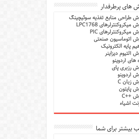
ش های پرطرفدار
ش طراحی منابع تغذیه سوئیچینگ
 میکروکنترلرهای LPC1768
ش میکروکنترلرهای PIC
ش اتوماسیون صنعتی
یم پایه الکترونیک
ش آلتیوم دیزاینر
ه های آردوینو
ش رزبری پای
ش آردوینو
ش زبان C
ش پایتون
ش ++C
رنت اشیاء
 بیشتر برای شما