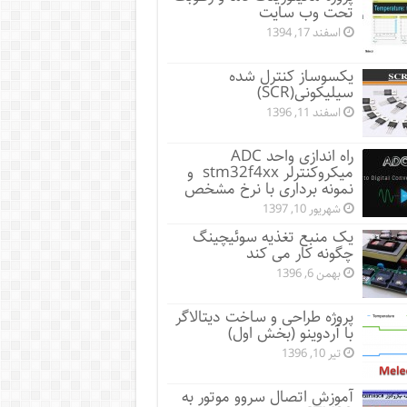
تحت وب سایت
اسفند 17, 1394
یکسوساز کنترل شده
سیلیکونی(SCR)
اسفند 11, 1396
راه اندازی واحد ADC
میکروکنترلر stm32f4xx و
نمونه برداری با نرخ مشخص
شهریور 10, 1397
یک منبع تغذیه سوئیچینگ
چگونه کار می کند
بهمن 6, 1396
پروژه طراحی و ساخت دیتالاگر
با آردوینو (بخش اول)
تیر 10, 1396
آموزش اتصال سروو موتور به