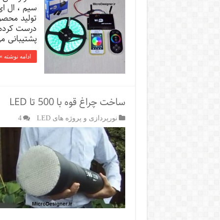
سیم ، ال ای
درست کرده 
پشتیبانی م
ادامه نوشته »
ساخت چراغ قوه با 500 تا LED
نورپردازی و پروژه های LED
4