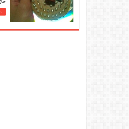
خاز
اد