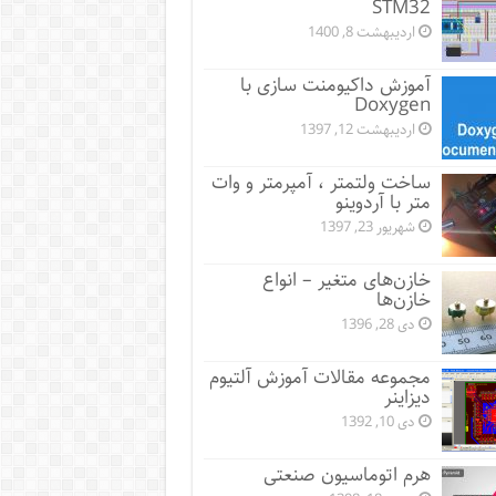
STM32
اردیبهشت 8, 1400
آموزش داکیومنت سازی با
Doxygen
اردیبهشت 12, 1397
ساخت ولتمتر ، آمپرمتر و وات
متر با آردوینو
شهریور 23, 1397
خازن‌های متغیر – انواع
خازن‌ها
دی 28, 1396
مجموعه مقالات آموزش آلتیوم
دیزاینر
دی 10, 1392
هرم اتوماسیون صنعتی