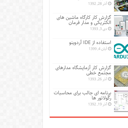
آذر 28, 1392
گزارش کار کارگاه ماشین های
الکتریکی و مدار فرمان
دی 3, 1393
استفاده از IDE آردوینو
آبان 4, 1399
گزارش کار آزمایشگاه مدارهای
مجتمع خطی
آذر 26, 1393
برنامه ای جالب برای محاسبات
رگولاتور ها
آذر 19, 1392