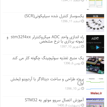
اسفند 17, 1394
یکسوساز کنترل شده سیلیکونی(SCR)
اسفند 11, 1396
راه اندازی واحد ADC میکروکنترلر stm32f4xx و
نمونه برداری با نرخ مشخص
شهریور 10, 1397
یک منبع تغذیه سوئیچینگ چگونه کار می کند
بهمن 6, 1396
پروژه طراحی و ساخت دیتالاگر با آردوینو (بخش
اول)
تیر 10, 1396
آموزش اتصال سروو موتور به STM32
اردیبهشت 8, 1400