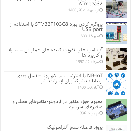
ATmega32
اردیبهشت 20, 1400
پروگرم کردن بورد STM32F103C8 با استفاده از
USB port
مهر 18, 1399
آپ امپ ها یا تقویت کننده های عملیاتی – مدارات
و کاربرد ها
مرداد 12, 1397
NB-IoT یا اینترنت اشیا کم پهنا – نسل بعدی
ارتباطات شبکه برای اینترنت اشیا
آبان 30, 1400
مفهوم حوزه متغیر در آردوینو-متغیرهای محلی و
متغیرهای سراسری
بهمن 6, 1396
پروژه فاصله سنج آلتراسونیک