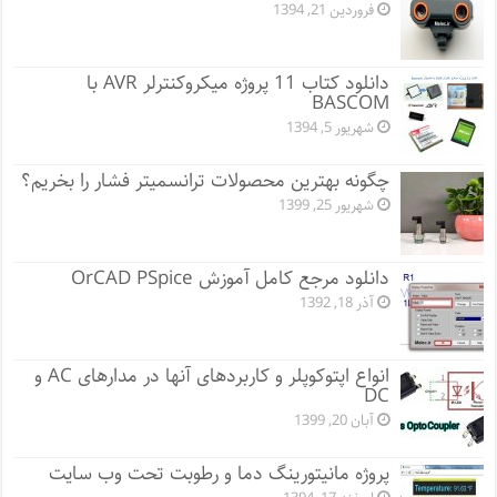
فروردین 21, 1394
دانلود کتاب 11 پروژه میکروکنترلر AVR با
BASCOM
شهریور 5, 1394
چگونه بهترین محصولات ترانسمیتر فشار را بخریم؟
شهریور 25, 1399
دانلود مرجع کامل آموزش OrCAD PSpice
آذر 18, 1392
انواع اپتوکوپلر و کاربردهای آنها در مدارهای AC و
DC
آبان 20, 1399
پروژه مانيتورينگ دما و رطوبت تحت وب سایت