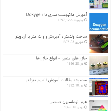
آموزش داکیومنت سازی با Doxygen
اردیبهشت 12, 1397
ساخت ولتمتر ، آمپرمتر و وات متر با آردوینو
شهریور 23, 1397
خازن‌های متغیر – انواع خازن‌ها
دی 28, 1396
مجموعه مقالات آموزش آلتیوم دیزاینر
دی 10, 1392
هرم اتوماسیون صنعتی
بهمن 18, 1398