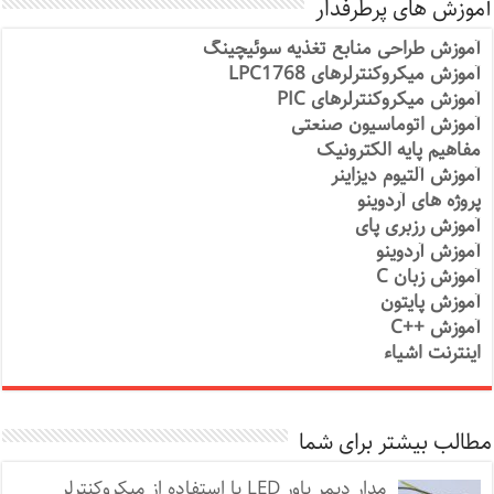
آموزش های پرطرفدار
آموزش طراحی منابع تغذیه سوئیچینگ
آموزش میکروکنترلرهای LPC1768
آموزش میکروکنترلرهای PIC
آموزش اتوماسیون صنعتی
مفاهیم پایه الکترونیک
آموزش آلتیوم دیزاینر
پروژه های آردوینو
آموزش رزبری پای
آموزش آردوینو
آموزش زبان C
آموزش پایتون
آموزش ++C
اینترنت اشیاء
مطالب بیشتر برای شما
مدار دیمر پاور LED با استفاده از میکروکنترلر