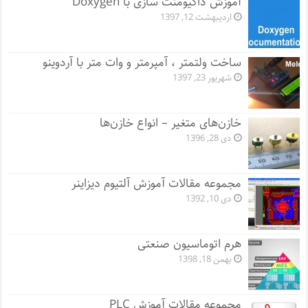
آموزش داکیومنت سازی با Doxygen
اردیبهشت 12, 1397
ساخت ولتمتر ، آمپرمتر و وات متر با آردوینو
شهریور 23, 1397
خازن‌های متغیر – انواع خازن‌ها
دی 28, 1396
مجموعه مقالات آموزش آلتیوم دیزاینر
دی 10, 1392
هرم اتوماسیون صنعتی
بهمن 18, 1398
مجموعه مقالات آموزش PLC