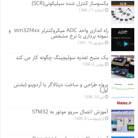
یکسوساز کنترل شده سیلیکونی(SCR)
اسفند 11, 1396
راه اندازی واحد ADC میکروکنترلر stm32f4xx و
نمونه برداری با نرخ مشخص
شهریور 10, 1397
یک منبع تغذیه سوئیچینگ چگونه کار می کند
بهمن 6, 1396
پروژه طراحی و ساخت دیتالاگر با آردوینو (بخش
اول)
تیر 10, 1396
آموزش اتصال سروو موتور به STM32
اردیبهشت 8, 1400