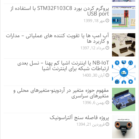
پروگرم کردن بورد STM32F103C8 با استفاده از
USB port
مهر 18, 1399
آپ امپ ها یا تقویت کننده های عملیاتی – مدارات
و کاربرد ها
مرداد 12, 1397
NB-IoT یا اینترنت اشیا کم پهنا – نسل بعدی
ارتباطات شبکه برای اینترنت اشیا
آبان 30, 1400
مفهوم حوزه متغیر در آردوینو-متغیرهای محلی و
متغیرهای سراسری
بهمن 6, 1396
پروژه فاصله سنج آلتراسونیک
فروردین 21, 1394