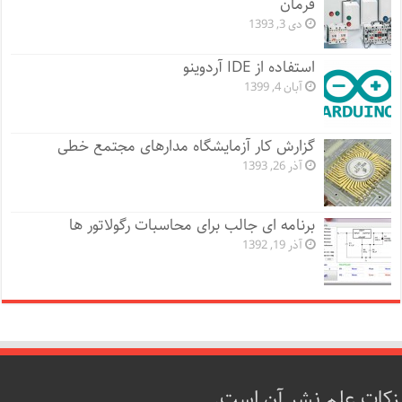
فرمان
دی 3, 1393
استفاده از IDE آردوینو
آبان 4, 1399
گزارش کار آزمایشگاه مدارهای مجتمع خطی
آذر 26, 1393
برنامه ای جالب برای محاسبات رگولاتور ها
آذر 19, 1392
زکات علم نشر آن است.