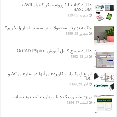
دانلود کتاب 11 پروژه میکروکنترلر AVR با
BASCOM
شهریور 5, 1394
چگونه بهترین محصولات ترانسمیتر فشار را بخریم؟
شهریور 25, 1399
دانلود مرجع کامل آموزش OrCAD PSpice
آذر 18, 1392
انواع اپتوکوپلر و کاربردهای آنها در مدارهای AC و
DC
آبان 20, 1399
پروژه مانيتورينگ دما و رطوبت تحت وب سایت
اسفند 17, 1394