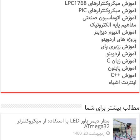
آموزش میکروکنترلرهای LPC1768
آموزش میکروکنترلرهای PIC
آموزش اتوماسیون صنعتی
مفاهیم پایه الکترونیک
آموزش آلتیوم دیزاینر
پروژه های آردوینو
آموزش رزبری پای
آموزش آردوینو
آموزش زبان C
آموزش پایتون
آموزش ++C
اینترنت اشیاء
مطالب بیشتر برای شما
مدار دیمر پاور LED با استفاده از میکروکنترلر
ATmega32
اردیبهشت 20, 1400