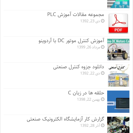
مجموعه مقالات آموزش PLC
دی 23, 1392
آموزش کنترل موتور DC با آردوینو
مرداد 26, 1399
دانلود جزوه کنترل صنعتی
دی 22, 1392
حلقه ها در زبان C
بهمن 22, 1398
گزارش کار آزمایشگاه الکترونیک صنعتی
آذر 28, 1392