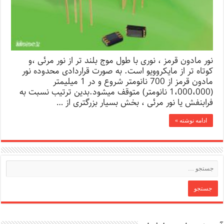
نور مادون قرمز ، نوری با طول موج بلند تر از نور مرئی ،و
کوتاه تر از مایکروویو است. به صورت قراردادی محدوده نور
مادون قرمز از 700 نانومتر شروع و در 1 میلیمتر
(1،000،000 نانومتر) متوقف میشود.بدین ترتیب نسبت به
فرابنفش یا نور مرئی ، بخش بسیار بزرگتری از …
ادامه نوشته »