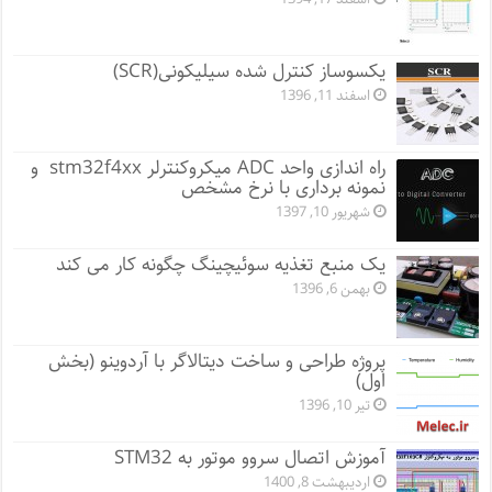
یکسوساز کنترل شده سیلیکونی(SCR)
اسفند 11, 1396
راه اندازی واحد ADC میکروکنترلر stm32f4xx و
نمونه برداری با نرخ مشخص
شهریور 10, 1397
یک منبع تغذیه سوئیچینگ چگونه کار می کند
بهمن 6, 1396
پروژه طراحی و ساخت دیتالاگر با آردوینو (بخش
اول)
تیر 10, 1396
آموزش اتصال سروو موتور به STM32
اردیبهشت 8, 1400