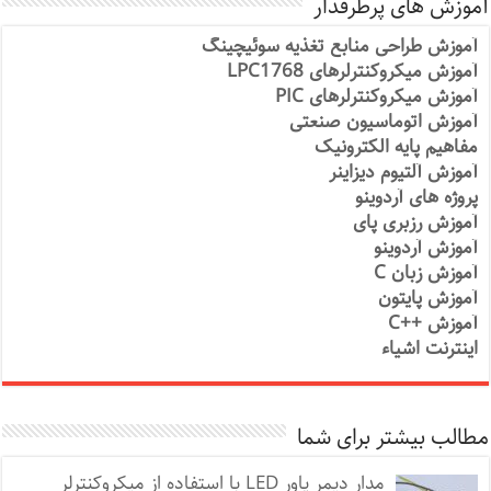
آموزش های پرطرفدار
آموزش طراحی منابع تغذیه سوئیچینگ
آموزش میکروکنترلرهای LPC1768
آموزش میکروکنترلرهای PIC
آموزش اتوماسیون صنعتی
مفاهیم پایه الکترونیک
آموزش آلتیوم دیزاینر
پروژه های آردوینو
آموزش رزبری پای
آموزش آردوینو
آموزش زبان C
آموزش پایتون
آموزش ++C
اینترنت اشیاء
مطالب بیشتر برای شما
مدار دیمر پاور LED با استفاده از میکروکنترلر