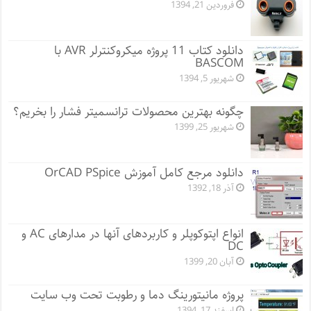
فروردین 21, 1394
دانلود کتاب 11 پروژه میکروکنترلر AVR با
BASCOM
شهریور 5, 1394
چگونه بهترین محصولات ترانسمیتر فشار را بخریم؟
شهریور 25, 1399
دانلود مرجع کامل آموزش OrCAD PSpice
آذر 18, 1392
انواع اپتوکوپلر و کاربردهای آنها در مدارهای AC و
DC
آبان 20, 1399
پروژه مانيتورينگ دما و رطوبت تحت وب سایت
اسفند 17, 1394