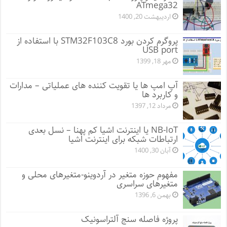
ATmega32
اردیبهشت 20, 1400
پروگرم کردن بورد STM32F103C8 با استفاده از
USB port
مهر 18, 1399
آپ امپ ها یا تقویت کننده های عملیاتی – مدارات
و کاربرد ها
مرداد 12, 1397
NB-IoT یا اینترنت اشیا کم پهنا – نسل بعدی
ارتباطات شبکه برای اینترنت اشیا
آبان 30, 1400
مفهوم حوزه متغیر در آردوینو-متغیرهای محلی و
متغیرهای سراسری
بهمن 6, 1396
پروژه فاصله سنج آلتراسونیک