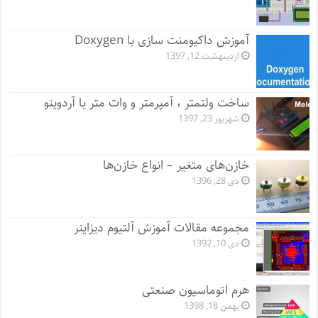
آموزش داکیومنت سازی با Doxygen
اردیبهشت 12, 1397
ساخت ولتمتر ، آمپرمتر و وات متر با آردوینو
شهریور 23, 1397
خازن‌های متغیر – انواع خازن‌ها
دی 28, 1396
مجموعه مقالات آموزش آلتیوم دیزاینر
دی 10, 1392
هرم اتوماسیون صنعتی
بهمن 18, 1398