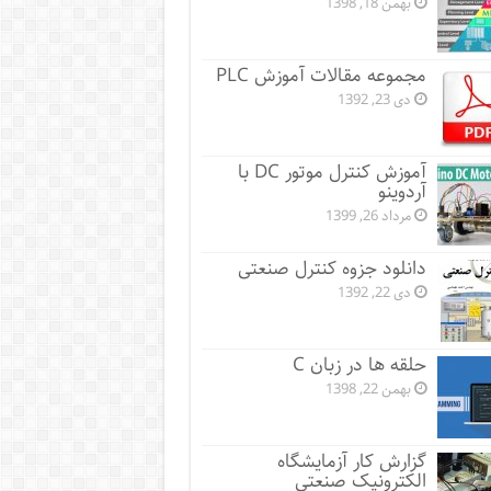
بهمن 18, 1398
مجموعه مقالات آموزش PLC
دی 23, 1392
آموزش کنترل موتور DC با
آردوینو
مرداد 26, 1399
دانلود جزوه کنترل صنعتی
دی 22, 1392
حلقه ها در زبان C
بهمن 22, 1398
گزارش کار آزمایشگاه
الکترونیک صنعتی