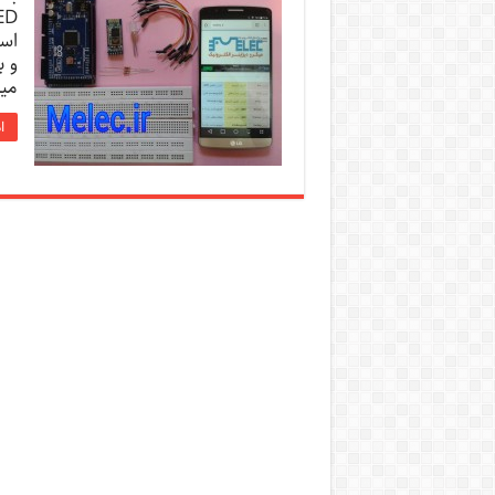
است
میکنیم. D
ا