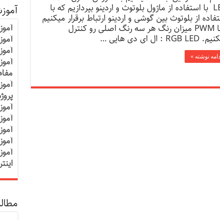
LED با استفاده از ماژول بلوتوث و اردینو بپردازیم که با
آموز
فاده از بلوتوث بین گوشی و اردینو ارتباط برقرار میکنیم
آموز
و با PWM میزان رنگ هر سه رنگ اصلی رو کنترل
RGB LE : ال ای دی هایی …
آموزش
آموز
دامه نوشته »
آموز
مفاه
آموز
پروژ
آموز
آموز
آموز
آموز
آموز
اینت
مطالب