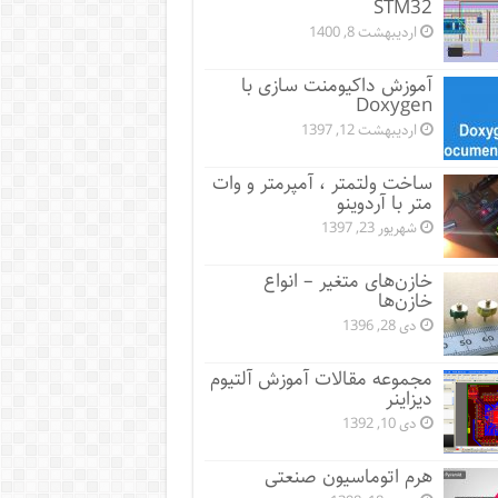
STM32
اردیبهشت 8, 1400
آموزش داکیومنت سازی با
Doxygen
اردیبهشت 12, 1397
ساخت ولتمتر ، آمپرمتر و وات
متر با آردوینو
شهریور 23, 1397
خازن‌های متغیر – انواع
خازن‌ها
دی 28, 1396
مجموعه مقالات آموزش آلتیوم
دیزاینر
دی 10, 1392
هرم اتوماسیون صنعتی