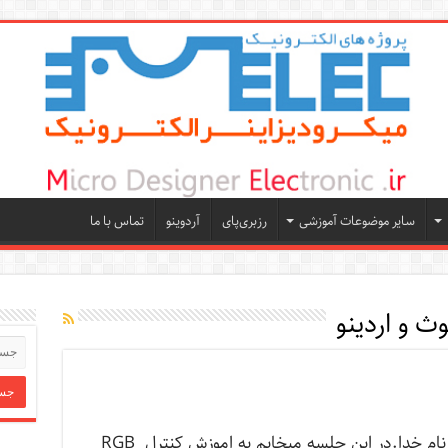
سایر موضوعات آموزشی
رزبری‌پای
آردوینو
تماس با ما
وث و اردینو
به نام خدا.در این جلسه میخایم به اموزش کنترل RGB