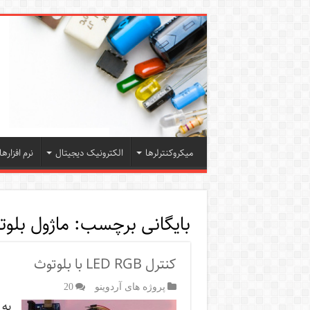
میکروکنترلرها
الکترونیک دیجیتال
نرم افزارها
بایگانی برچسب:
ماژول بلوت
کنترل LED RGB با بلوتوث
پروژه های آردوینو
20