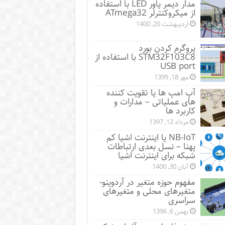
مدار دیمر پاور LED با استفاده
از میکروکنترلر ATmega32
اردیبهشت 20, 1400
پروگرم کردن بورد
STM32F103C8 با استفاده از
USB port
مهر 18, 1399
آپ امپ ها یا تقویت کننده
های عملیاتی – مدارات و
کاربرد ها
مرداد 12, 1397
NB-IoT یا اینترنت اشیا کم
پهنا – نسل بعدی ارتباطات
شبکه برای اینترنت اشیا
آبان 30, 1400
مفهوم حوزه متغیر در آردوینو-
متغیرهای محلی و متغیرهای
سراسری
بهمن 6, 1396