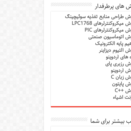
ش های پرطرفدار
ش طراحی منابع تغذیه سوئیچینگ
 میکروکنترلرهای LPC1768
ش میکروکنترلرهای PIC
ش اتوماسیون صنعتی
یم پایه الکترونیک
ش آلتیوم دیزاینر
ه های آردوینو
ش رزبری پای
ش آردوینو
ش زبان C
ش پایتون
ش ++C
رنت اشیاء
 بیشتر برای شما