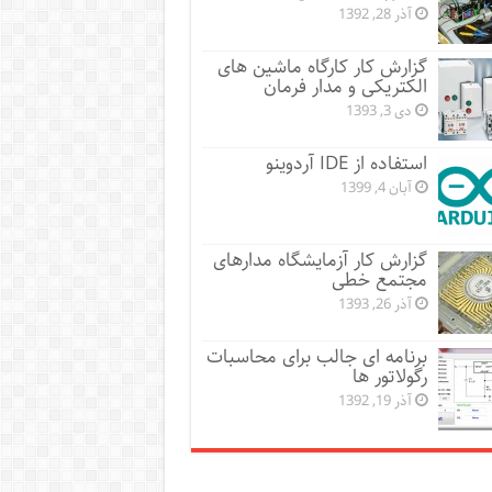
آذر 28, 1392
گزارش کار کارگاه ماشین های
الکتریکی و مدار فرمان
دی 3, 1393
استفاده از IDE آردوینو
آبان 4, 1399
گزارش کار آزمایشگاه مدارهای
مجتمع خطی
آذر 26, 1393
برنامه ای جالب برای محاسبات
رگولاتور ها
آذر 19, 1392