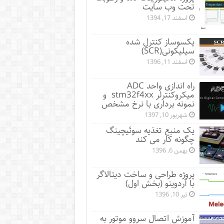
تحت وب سایت
اسفند 17, 1394
یکسوساز کنترل شده
سیلیکونی(SCR)
اسفند 11, 1396
راه اندازی واحد ADC
میکروکنترلر stm32f4xx و
نمونه برداری با نرخ مشخص
شهریور 10, 1397
یک منبع تغذیه سوئیچینگ
چگونه کار می کند
بهمن 6, 1396
پروژه طراحی و ساخت دیتالاگر
با آردوینو (بخش اول)
تیر 10, 1396
آموزش اتصال سروو موتور به