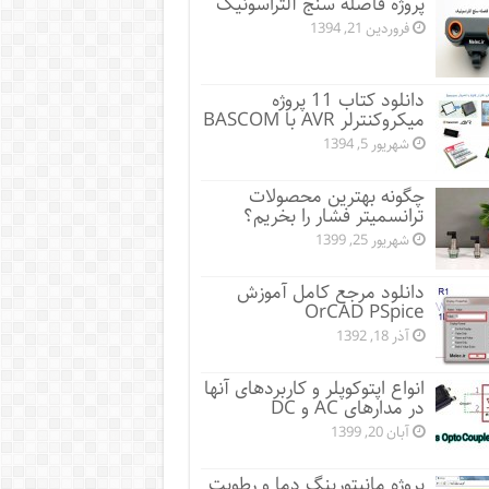
پروژه فاصله سنج آلتراسونیک
فروردین 21, 1394
دانلود کتاب 11 پروژه
میکروکنترلر AVR با BASCOM
شهریور 5, 1394
چگونه بهترین محصولات
ترانسمیتر فشار را بخریم؟
شهریور 25, 1399
دانلود مرجع کامل آموزش
OrCAD PSpice
آذر 18, 1392
انواع اپتوکوپلر و کاربردهای آنها
در مدارهای AC و DC
آبان 20, 1399
پروژه مانيتورينگ دما و رطوبت