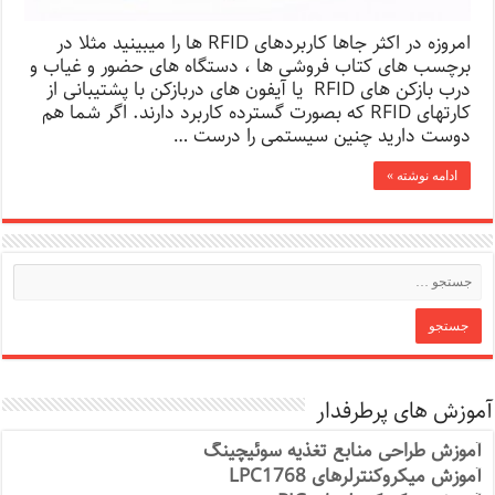
امروزه در اکثر جاها کاربردهای RFID ها را میبینید مثلا در
برچسب های کتاب فروشی ها ، دستگاه های حضور و غیاب و
درب بازکن های RFID یا آیفون های دربازکن با پشتیبانی از
کارتهای RFID که بصورت گسترده کاربرد دارند. اگر شما هم
دوست دارید چنین سیستمی را درست …
ادامه نوشته »
آموزش های پرطرفدار
آموزش طراحی منابع تغذیه سوئیچینگ
آموزش میکروکنترلرهای LPC1768