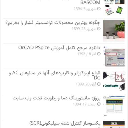
BASCOM
شهریور 5, 1394
چگونه بهترین محصولات ترانسمیتر فشار را بخریم؟
شهریور 25, 1399
دانلود مرجع کامل آموزش OrCAD PSpice
آذر 18, 1392
انواع اپتوکوپلر و کاربردهای آنها در مدارهای AC و
DC
آبان 20, 1399
پروژه مانيتورينگ دما و رطوبت تحت وب سایت
اسفند 17, 1394
یکسوساز کنترل شده سیلیکونی(SCR)