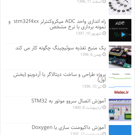
اسفند 11, 1396
راه اندازی واحد ADC میکروکنترلر stm32f4xx و
نمونه برداری با نرخ مشخص
شهریور 10, 1397
یک منبع تغذیه سوئیچینگ چگونه کار می کند
بهمن 6, 1396
پروژه طراحی و ساخت دیتالاگر با آردوینو (بخش
اول)
تیر 10, 1396
آموزش اتصال سروو موتور به STM32
اردیبهشت 8, 1400
آموزش داکیومنت سازی با Doxygen
اردیبهشت 12, 1397