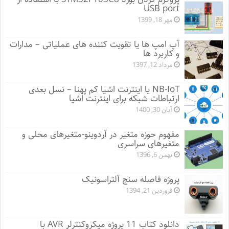
USB port
مهر 18, 1399
آپ امپ ها یا تقویت کننده های عملیاتی – مدارات
و کاربرد ها
مرداد 12, 1397
NB-IoT یا اینترنت اشیا کم پهنا – نسل بعدی
ارتباطات شبکه برای اینترنت اشیا
آبان 30, 1400
مفهوم حوزه متغیر در آردوینو-متغیرهای محلی و
متغیرهای سراسری
بهمن 6, 1396
پروژه فاصله سنج آلتراسونیک
فروردین 21, 1394
دانلود کتاب 11 پروژه میکروکنترلر AVR با