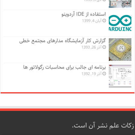
استفاده از IDE آردوینو
آبان 4, 1399
گزارش کار آزمایشگاه مدارهای مجتمع خطی
آذر 26, 1393
برنامه ای جالب برای محاسبات رگولاتور ها
آذر 19, 1392
زکات علم نشر آن است.