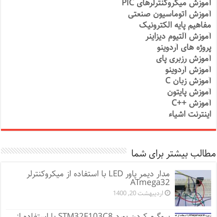
آموزش میکروکنترلرهای PIC
آموزش اتوماسیون صنعتی
مفاهیم پایه الکترونیک
آموزش آلتیوم دیزاینر
پروژه های آردوینو
آموزش رزبری پای
آموزش آردوینو
آموزش زبان C
آموزش پایتون
آموزش ++C
اینترنت اشیاء
مطالب بیشتر برای شما
مدار دیمر پاور LED با استفاده از میکروکنترلر
ATmega32
اردیبهشت 20, 1400
پروگرم کردن بورد STM32F103C8 با استفاده از