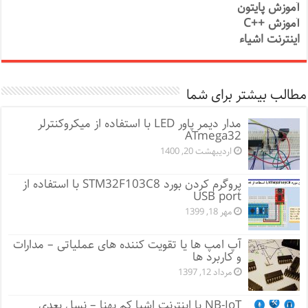
آموزش پایتون
آموزش ++C
اینترنت اشیاء
مطالب بیشتر برای شما
مدار دیمر پاور LED با استفاده از میکروکنترلر
ATmega32
اردیبهشت 20, 1400
پروگرم کردن بورد STM32F103C8 با استفاده از
USB port
مهر 18, 1399
آپ امپ ها یا تقویت کننده های عملیاتی – مدارات
و کاربرد ها
مرداد 12, 1397
NB-IoT یا اینترنت اشیا کم پهنا – نسل بعدی