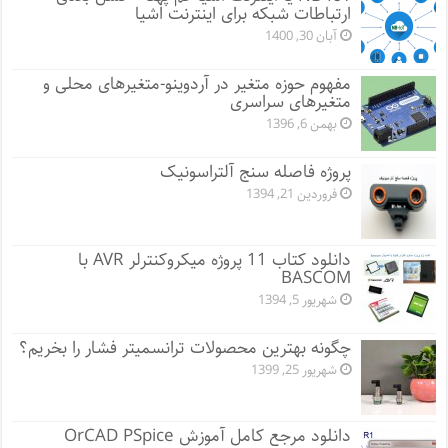
ارتباطات شبکه برای اینترنت اشیا
آبان 30, 1400
مفهوم حوزه متغیر در آردوینو-متغیرهای محلی و
متغیرهای سراسری
بهمن 6, 1396
پروژه فاصله سنج آلتراسونیک
فروردین 21, 1394
دانلود کتاب 11 پروژه میکروکنترلر AVR با
BASCOM
شهریور 5, 1394
چگونه بهترین محصولات ترانسمیتر فشار را بخریم؟
شهریور 25, 1399
دانلود مرجع کامل آموزش OrCAD PSpice