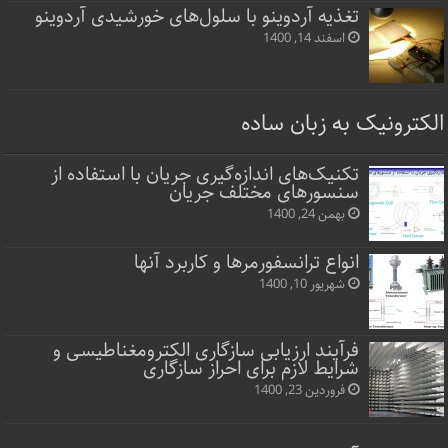
تغذیه آردوینو با سلول‌های خورشیدی آردوینو
اسفند 14, 1400
الکترونیک به زبان ساده
تکنیک‌های اندازه‌گیری جریان با استفاده از
سنسورهای مختلف جریان
بهمن 24, 1400
انواع ترانسفورمرها و کاربرد آنها
شهریور 10, 1400
فرآیند ارزیابی سازگاری الکترومغناطیسی و
شرایط لازم برای احراز سازگاری
فروردین 23, 1400