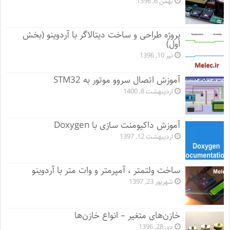
بهمن 6, 1396
پروژه طراحی و ساخت دیتالاگر با آردوینو (بخش
اول)
تیر 10, 1396
آموزش اتصال سروو موتور به STM32
اردیبهشت 8, 1400
آموزش داکیومنت سازی با Doxygen
اردیبهشت 12, 1397
ساخت ولتمتر ، آمپرمتر و وات متر با آردوینو
شهریور 23, 1397
خازن‌های متغیر – انواع خازن‌ها
دی 28, 1396