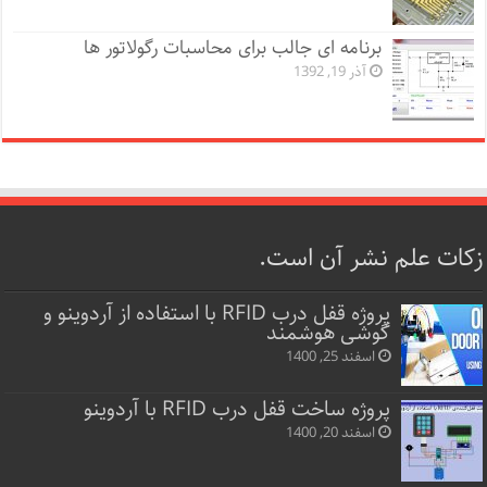
برنامه ای جالب برای محاسبات رگولاتور ها
آذر 19, 1392
زکات علم نشر آن است.
پروژه قفل‌ درب RFID با استفاده از آردوینو و
گوشی هوشمند
اسفند 25, 1400
پروژه ساخت قفل‌ درب RFID با آردوینو
اسفند 20, 1400