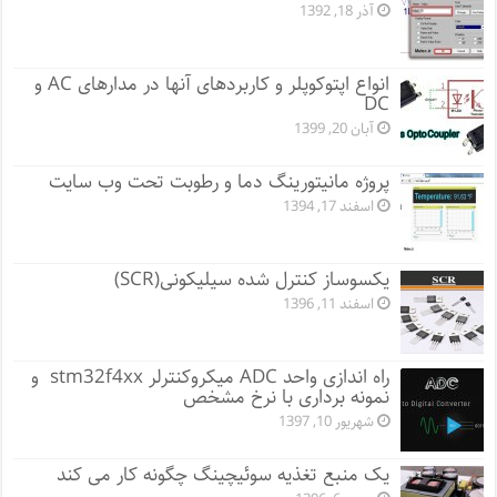
آذر 18, 1392
انواع اپتوکوپلر و کاربردهای آنها در مدارهای AC و
DC
آبان 20, 1399
پروژه مانيتورينگ دما و رطوبت تحت وب سایت
اسفند 17, 1394
یکسوساز کنترل شده سیلیکونی(SCR)
اسفند 11, 1396
راه اندازی واحد ADC میکروکنترلر stm32f4xx و
نمونه برداری با نرخ مشخص
شهریور 10, 1397
یک منبع تغذیه سوئیچینگ چگونه کار می کند