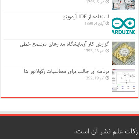
دی 3, 1393
استفاده از IDE آردوینو
آبان 4, 1399
گزارش کار آزمایشگاه مدارهای مجتمع خطی
آذر 26, 1393
برنامه ای جالب برای محاسبات رگولاتور ها
آذر 19, 1392
زکات علم نشر آن است.