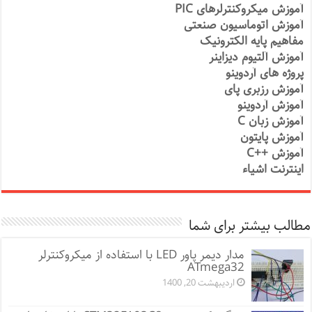
آموزش میکروکنترلرهای PIC
آموزش اتوماسیون صنعتی
مفاهیم پایه الکترونیک
آموزش آلتیوم دیزاینر
پروژه های آردوینو
آموزش رزبری پای
آموزش آردوینو
آموزش زبان C
آموزش پایتون
آموزش ++C
اینترنت اشیاء
مطالب بیشتر برای شما
مدار دیمر پاور LED با استفاده از میکروکنترلر
ATmega32
اردیبهشت 20, 1400