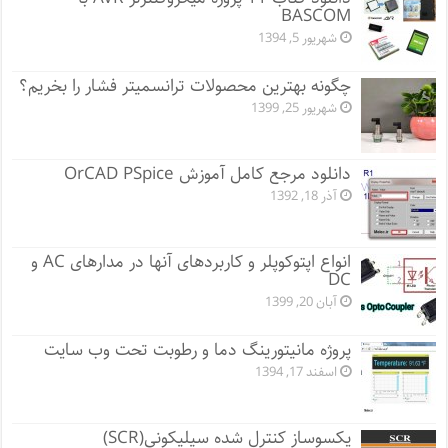
BASCOM
شهریور 5, 1394
چگونه بهترین محصولات ترانسمیتر فشار را بخریم؟
شهریور 25, 1399
دانلود مرجع کامل آموزش OrCAD PSpice
آذر 18, 1392
انواع اپتوکوپلر و کاربردهای آنها در مدارهای AC و
DC
آبان 20, 1399
پروژه مانيتورينگ دما و رطوبت تحت وب سایت
اسفند 17, 1394
یکسوساز کنترل شده سیلیکونی(SCR)