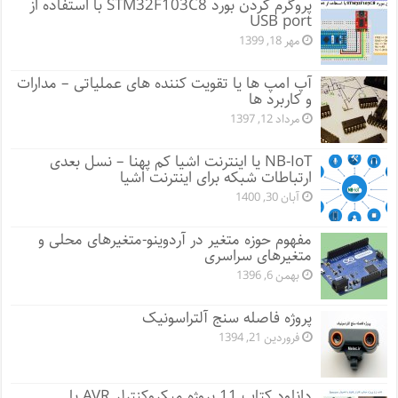
پروگرم کردن بورد STM32F103C8 با استفاده از
USB port
مهر 18, 1399
آپ امپ ها یا تقویت کننده های عملیاتی – مدارات
و کاربرد ها
مرداد 12, 1397
NB-IoT یا اینترنت اشیا کم پهنا – نسل بعدی
ارتباطات شبکه برای اینترنت اشیا
آبان 30, 1400
مفهوم حوزه متغیر در آردوینو-متغیرهای محلی و
متغیرهای سراسری
بهمن 6, 1396
پروژه فاصله سنج آلتراسونیک
فروردین 21, 1394
دانلود کتاب 11 پروژه میکروکنترلر AVR با