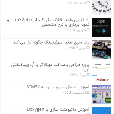
اسفند 11, 1396
راه اندازی واحد ADC میکروکنترلر stm32f4xx و
نمونه برداری با نرخ مشخص
شهریور 10, 1397
یک منبع تغذیه سوئیچینگ چگونه کار می کند
بهمن 6, 1396
پروژه طراحی و ساخت دیتالاگر با آردوینو (بخش
اول)
تیر 10, 1396
آموزش اتصال سروو موتور به STM32
اردیبهشت 8, 1400
آموزش داکیومنت سازی با Doxygen