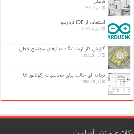
فرمان
دی 3, 1393
استفاده از IDE آردوینو
آبان 4, 1399
گزارش کار آزمایشگاه مدارهای مجتمع خطی
آذر 26, 1393
برنامه ای جالب برای محاسبات رگولاتور ها
آذر 19, 1392
زکات علم نشر آن است.