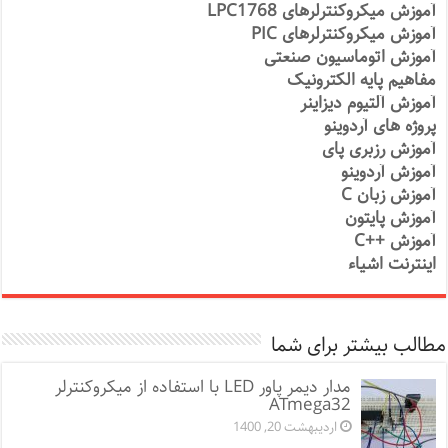
آموزش میکروکنترلرهای LPC1768
آموزش میکروکنترلرهای PIC
آموزش اتوماسیون صنعتی
مفاهیم پایه الکترونیک
آموزش آلتیوم دیزاینر
پروژه های آردوینو
آموزش رزبری پای
آموزش آردوینو
آموزش زبان C
آموزش پایتون
آموزش ++C
اینترنت اشیاء
مطالب بیشتر برای شما
مدار دیمر پاور LED با استفاده از میکروکنترلر
ATmega32
اردیبهشت 20, 1400