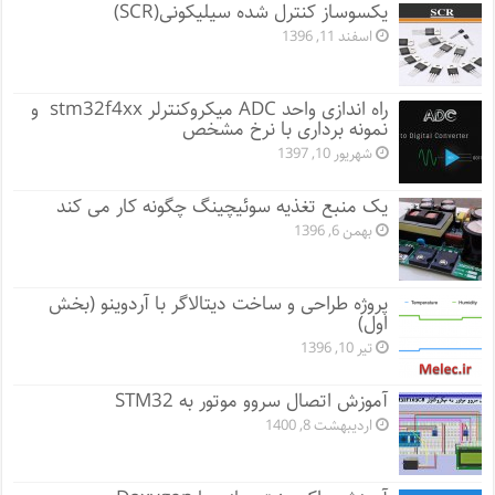
یکسوساز کنترل شده سیلیکونی(SCR)
اسفند 11, 1396
راه اندازی واحد ADC میکروکنترلر stm32f4xx و
نمونه برداری با نرخ مشخص
شهریور 10, 1397
یک منبع تغذیه سوئیچینگ چگونه کار می کند
بهمن 6, 1396
پروژه طراحی و ساخت دیتالاگر با آردوینو (بخش
اول)
تیر 10, 1396
آموزش اتصال سروو موتور به STM32
اردیبهشت 8, 1400