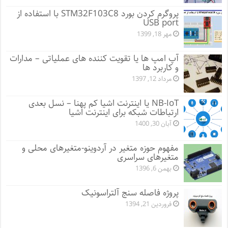
پروگرم کردن بورد STM32F103C8 با استفاده از
USB port
مهر 18, 1399
آپ امپ ها یا تقویت کننده های عملیاتی – مدارات
و کاربرد ها
مرداد 12, 1397
NB-IoT یا اینترنت اشیا کم پهنا – نسل بعدی
ارتباطات شبکه برای اینترنت اشیا
آبان 30, 1400
مفهوم حوزه متغیر در آردوینو-متغیرهای محلی و
متغیرهای سراسری
بهمن 6, 1396
پروژه فاصله سنج آلتراسونیک
فروردین 21, 1394