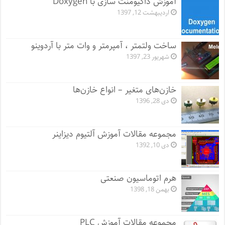
آموزش داکیومنت سازی با Doxygen
اردیبهشت 12, 1397
ساخت ولتمتر ، آمپرمتر و وات متر با آردوینو
شهریور 23, 1397
خازن‌های متغیر – انواع خازن‌ها
دی 28, 1396
مجموعه مقالات آموزش آلتیوم دیزاینر
دی 10, 1392
هرم اتوماسیون صنعتی
بهمن 18, 1398
مجموعه مقالات آموزش PLC