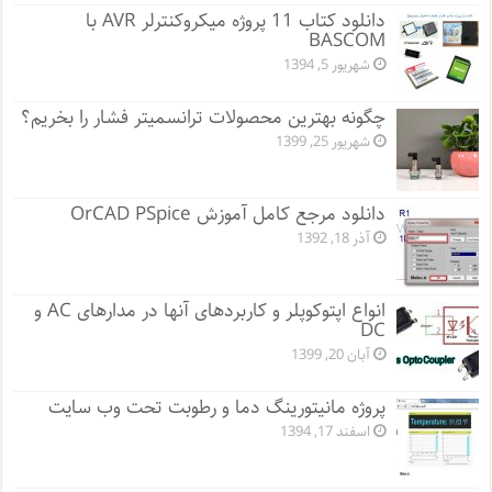
دانلود کتاب 11 پروژه میکروکنترلر AVR با
BASCOM
شهریور 5, 1394
چگونه بهترین محصولات ترانسمیتر فشار را بخریم؟
شهریور 25, 1399
دانلود مرجع کامل آموزش OrCAD PSpice
آذر 18, 1392
انواع اپتوکوپلر و کاربردهای آنها در مدارهای AC و
DC
آبان 20, 1399
پروژه مانيتورينگ دما و رطوبت تحت وب سایت
اسفند 17, 1394