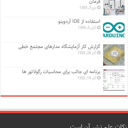
فرمان
دی 3, 1393
استفاده از IDE آردوینو
آبان 4, 1399
گزارش کار آزمایشگاه مدارهای مجتمع خطی
آذر 26, 1393
برنامه ای جالب برای محاسبات رگولاتور ها
آذر 19, 1392
زکات علم نشر آن است.