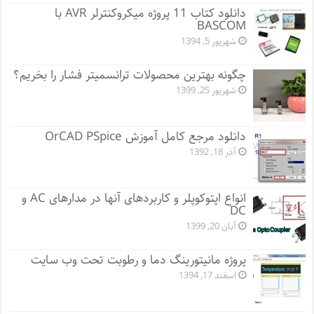
دانلود کتاب 11 پروژه میکروکنترلر AVR با
BASCOM
شهریور 5, 1394
چگونه بهترین محصولات ترانسمیتر فشار را بخریم؟
شهریور 25, 1399
دانلود مرجع کامل آموزش OrCAD PSpice
آذر 18, 1392
انواع اپتوکوپلر و کاربردهای آنها در مدارهای AC و
DC
آبان 20, 1399
پروژه مانيتورينگ دما و رطوبت تحت وب سایت
اسفند 17, 1394