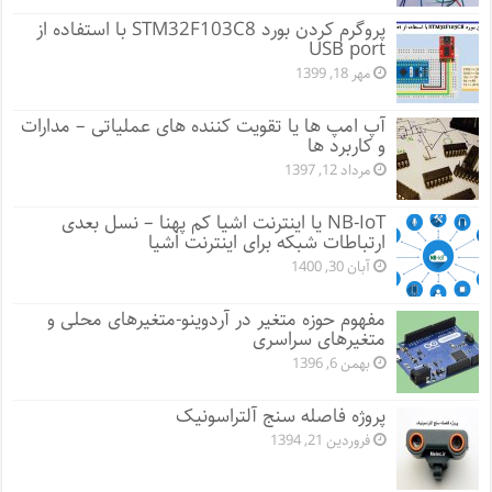
پروگرم کردن بورد STM32F103C8 با استفاده از
USB port
مهر 18, 1399
آپ امپ ها یا تقویت کننده های عملیاتی – مدارات
و کاربرد ها
مرداد 12, 1397
NB-IoT یا اینترنت اشیا کم پهنا – نسل بعدی
ارتباطات شبکه برای اینترنت اشیا
آبان 30, 1400
مفهوم حوزه متغیر در آردوینو-متغیرهای محلی و
متغیرهای سراسری
بهمن 6, 1396
پروژه فاصله سنج آلتراسونیک
فروردین 21, 1394