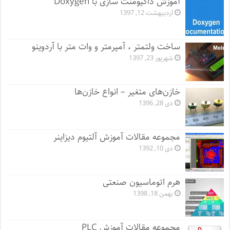
آموزش داکیومنت سازی با Doxygen
اردیبهشت 12, 1397
ساخت ولتمتر ، آمپرمتر و وات متر با آردوینو
شهریور 23, 1397
خازن‌های متغیر – انواع خازن‌ها
دی 28, 1396
مجموعه مقالات آموزش آلتیوم دیزاینر
دی 10, 1392
هرم اتوماسیون صنعتی
بهمن 18, 1398
مجموعه مقالات آموزش PLC