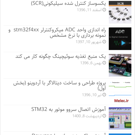
یکسوساز کنترل شده سیلیکونی(SCR)
اسفند 11, 1396
راه اندازی واحد ADC میکروکنترلر stm32f4xx و
نمونه برداری با نرخ مشخص
شهریور 10, 1397
یک منبع تغذیه سوئیچینگ چگونه کار می کند
بهمن 6, 1396
پروژه طراحی و ساخت دیتالاگر با آردوینو (بخش
اول)
تیر 10, 1396
آموزش اتصال سروو موتور به STM32
اردیبهشت 8, 1400