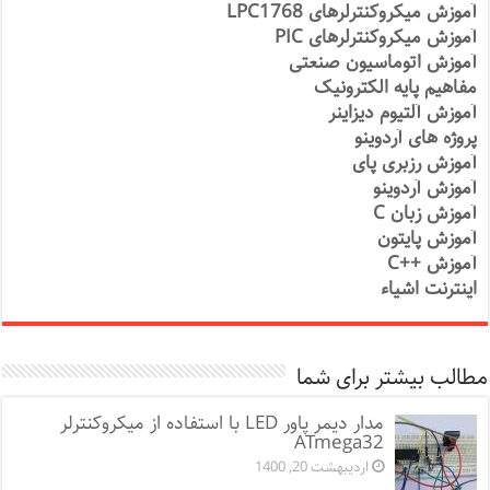
آموزش میکروکنترلرهای LPC1768
آموزش میکروکنترلرهای PIC
آموزش اتوماسیون صنعتی
مفاهیم پایه الکترونیک
آموزش آلتیوم دیزاینر
پروژه های آردوینو
آموزش رزبری پای
آموزش آردوینو
آموزش زبان C
آموزش پایتون
آموزش ++C
اینترنت اشیاء
مطالب بیشتر برای شما
مدار دیمر پاور LED با استفاده از میکروکنترلر
ATmega32
اردیبهشت 20, 1400