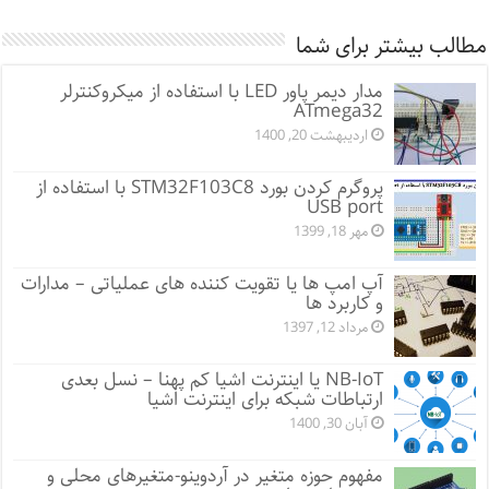
مطالب بیشتر برای شما
مدار دیمر پاور LED با استفاده از میکروکنترلر
ATmega32
اردیبهشت 20, 1400
پروگرم کردن بورد STM32F103C8 با استفاده از
USB port
مهر 18, 1399
آپ امپ ها یا تقویت کننده های عملیاتی – مدارات
و کاربرد ها
مرداد 12, 1397
NB-IoT یا اینترنت اشیا کم پهنا – نسل بعدی
ارتباطات شبکه برای اینترنت اشیا
آبان 30, 1400
مفهوم حوزه متغیر در آردوینو-متغیرهای محلی و