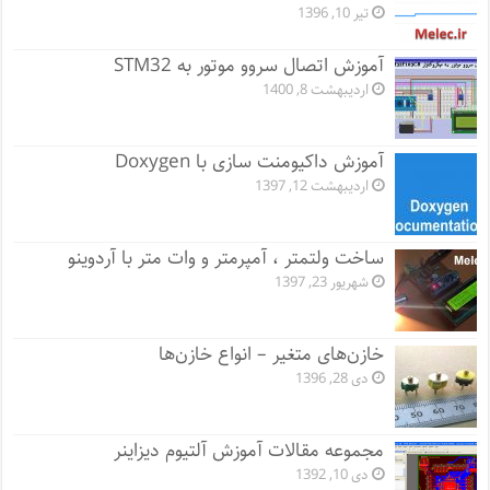
تیر 10, 1396
آموزش اتصال سروو موتور به STM32
اردیبهشت 8, 1400
آموزش داکیومنت سازی با Doxygen
اردیبهشت 12, 1397
ساخت ولتمتر ، آمپرمتر و وات متر با آردوینو
شهریور 23, 1397
خازن‌های متغیر – انواع خازن‌ها
دی 28, 1396
مجموعه مقالات آموزش آلتیوم دیزاینر
دی 10, 1392