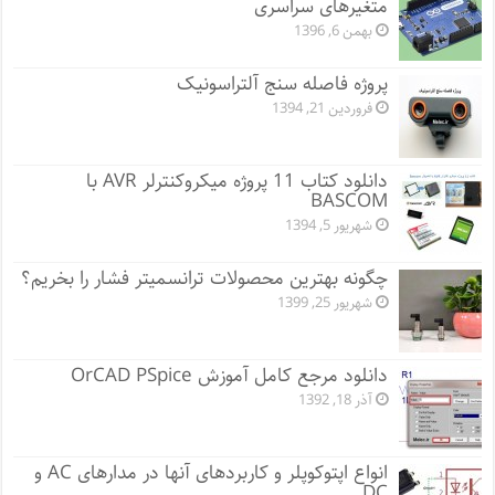
متغیرهای سراسری
بهمن 6, 1396
پروژه فاصله سنج آلتراسونیک
فروردین 21, 1394
دانلود کتاب 11 پروژه میکروکنترلر AVR با
BASCOM
شهریور 5, 1394
چگونه بهترین محصولات ترانسمیتر فشار را بخریم؟
شهریور 25, 1399
دانلود مرجع کامل آموزش OrCAD PSpice
آذر 18, 1392
انواع اپتوکوپلر و کاربردهای آنها در مدارهای AC و
DC