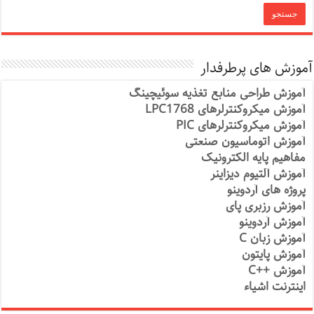
آموزش های پرطرفدار
آموزش طراحی منابع تغذیه سوئیچینگ
آموزش میکروکنترلرهای LPC1768
آموزش میکروکنترلرهای PIC
آموزش اتوماسیون صنعتی
مفاهیم پایه الکترونیک
آموزش آلتیوم دیزاینر
پروژه های آردوینو
آموزش رزبری پای
آموزش آردوینو
آموزش زبان C
آموزش پایتون
آموزش ++C
اینترنت اشیاء