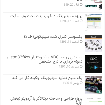
آبان 20, 1399
پروژه مانيتورينگ دما و رطوبت تحت وب سایت
اسفند 17, 1394
یکسوساز کنترل شده سیلیکونی(SCR)
اسفند 11, 1396
راه اندازی واحد ADC میکروکنترلر stm32f4xx و
نمونه برداری با نرخ مشخص
شهریور 10, 1397
یک منبع تغذیه سوئیچینگ چگونه کار می کند
بهمن 6, 1396
پروژه طراحی و ساخت دیتالاگر با آردوینو (بخش
اول)