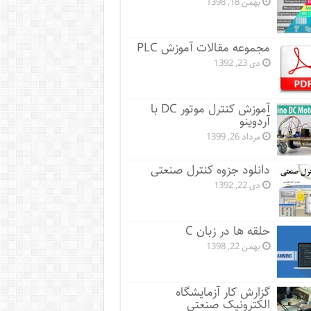
بهمن 18, 1398
مجموعه مقالات آموزش PLC
دی 23, 1392
آموزش کنترل موتور DC با
آردوینو
مرداد 26, 1399
دانلود جزوه کنترل صنعتی
دی 22, 1392
حلقه ها در زبان C
بهمن 22, 1398
گزارش کار آزمایشگاه
الکترونیک صنعتی