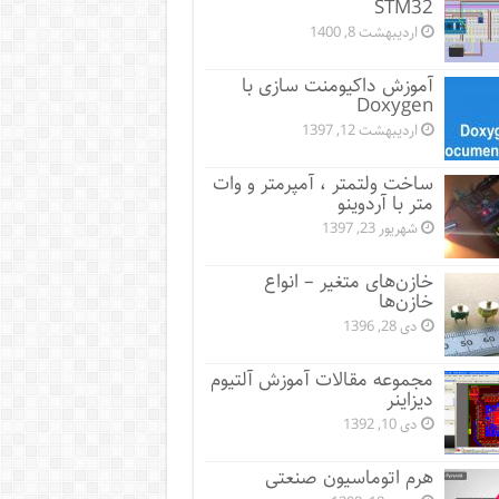
STM32
اردیبهشت 8, 1400
آموزش داکیومنت سازی با
Doxygen
اردیبهشت 12, 1397
ساخت ولتمتر ، آمپرمتر و وات
متر با آردوینو
شهریور 23, 1397
خازن‌های متغیر – انواع
خازن‌ها
دی 28, 1396
مجموعه مقالات آموزش آلتیوم
دیزاینر
دی 10, 1392
هرم اتوماسیون صنعتی