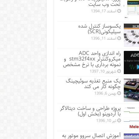
تحت وب سایت
اسفند 17, 1394
یکسوساز کنترل شده
سیلیکونی(SCR)
اسفند 11, 1396
راه اندازی واحد ADC
میکروکنترلر stm32f4xx و
نمونه برداری با نرخ مشخص
شهریور 10, 1397
یک منبع تغذیه سوئیچینگ
چگونه کار می کند
بهمن 6, 1396
پروژه طراحی و ساخت دیتالاگر
با آردوینو (بخش اول)
تیر 10, 1396
آموزش اتصال سروو موتور به