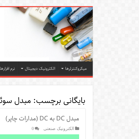
میکروکنترلرها
الکترونیک دیجیتال
نرم افزارها
بایگانی برچسب:
مبدل سوئ
مبدل DC به DC (مدارات چاپر)
الکترونیک صنعتی
0