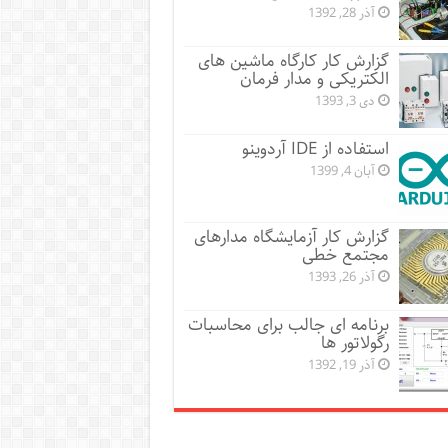
آذر 28, 1392
گزارش کار کارگاه ماشین های
الکتریکی و مدار فرمان
دی 3, 1393
استفاده از IDE آردوینو
آبان 4, 1399
گزارش کار آزمایشگاه مدارهای
مجتمع خطی
آذر 26, 1393
برنامه ای جالب برای محاسبات
رگولاتور ها
آذر 19, 1392