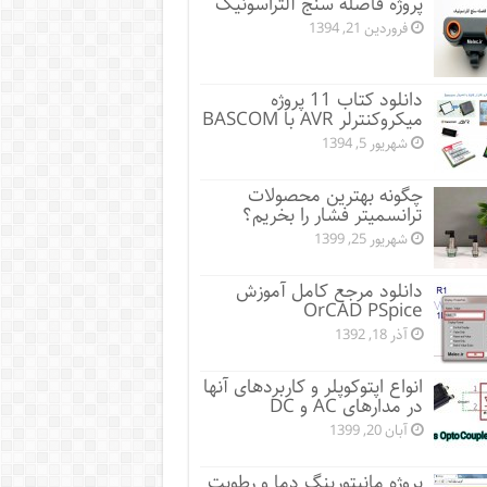
پروژه فاصله سنج آلتراسونیک
فروردین 21, 1394
دانلود کتاب 11 پروژه
میکروکنترلر AVR با BASCOM
شهریور 5, 1394
چگونه بهترین محصولات
ترانسمیتر فشار را بخریم؟
شهریور 25, 1399
دانلود مرجع کامل آموزش
OrCAD PSpice
آذر 18, 1392
انواع اپتوکوپلر و کاربردهای آنها
در مدارهای AC و DC
آبان 20, 1399
پروژه مانيتورينگ دما و رطوبت