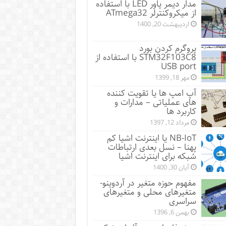
مدار دیمر پاور LED با استفاده
از میکروکنترلر ATmega32
اردیبهشت 20, 1400
پروگرم کردن بورد
STM32F103C8 با استفاده از
USB port
مهر 18, 1399
آپ امپ ها یا تقویت کننده
های عملیاتی – مدارات و
کاربرد ها
مرداد 12, 1397
NB-IoT یا اینترنت اشیا کم
پهنا – نسل بعدی ارتباطات
شبکه برای اینترنت اشیا
آبان 30, 1400
مفهوم حوزه متغیر در آردوینو-
متغیرهای محلی و متغیرهای
سراسری
بهمن 6, 1396