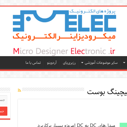
سایر موضوعات آموزشی
رزبری‌پای
آردوینو
تماس با ما
یچینگ بوست
مبدل‌های DC به DC امروزه بسیار پرکاربرد