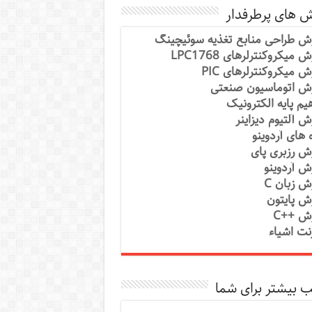
ش های پرطرفدار
ش طراحی منابع تغذیه سوئیچینگ
 میکروکنترلرهای LPC1768
ش میکروکنترلرهای PIC
ش اتوماسیون صنعتی
یم پایه الکترونیک
ش آلتیوم دیزاینر
ه های آردوینو
ش رزبری پای
ش آردوینو
ش زبان C
ش پایتون
ش ++C
رنت اشیاء
 بیشتر برای شما