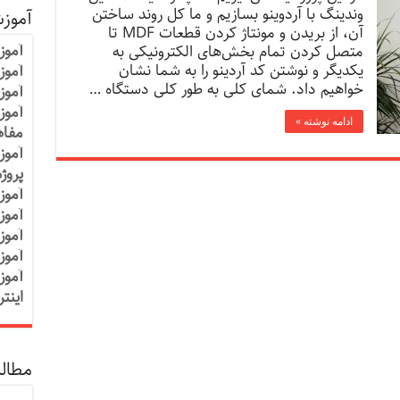
وندینگ با آردوینو بسازیم و ما کل روند ساختن
آموز
آن، از بریدن و مونتاژ کردن قطعات MDF تا
آموز
متصل کردن تمام بخش‌های الکترونیکی به
یکدیگر و نوشتن کد آردینو را به شما نشان
آموزش
خواهیم داد. شمای کلی به طور کلی دستگاه …
آموز
آموز
ادامه نوشته »
مفاه
آموز
پروژ
آموز
آموز
آموز
آموز
آموز
اینت
مطالب