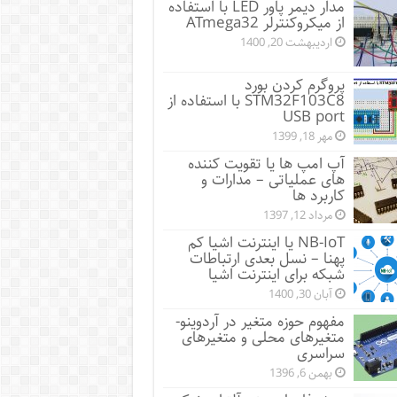
مدار دیمر پاور LED با استفاده
از میکروکنترلر ATmega32
اردیبهشت 20, 1400
پروگرم کردن بورد
STM32F103C8 با استفاده از
USB port
مهر 18, 1399
آپ امپ ها یا تقویت کننده
های عملیاتی – مدارات و
کاربرد ها
مرداد 12, 1397
NB-IoT یا اینترنت اشیا کم
پهنا – نسل بعدی ارتباطات
شبکه برای اینترنت اشیا
آبان 30, 1400
مفهوم حوزه متغیر در آردوینو-
متغیرهای محلی و متغیرهای
سراسری
بهمن 6, 1396