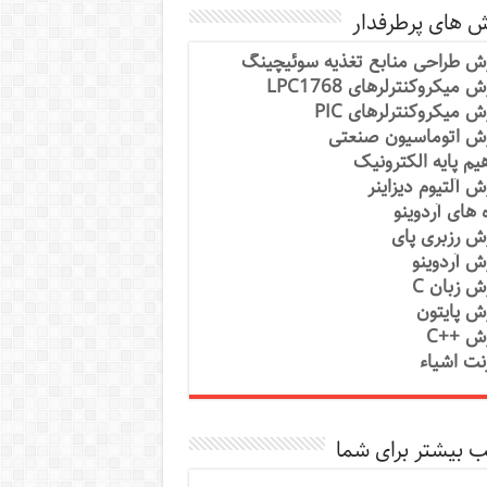
ش های پرطرفدار
ش طراحی منابع تغذیه سوئیچینگ
 میکروکنترلرهای LPC1768
ش میکروکنترلرهای PIC
ش اتوماسیون صنعتی
یم پایه الکترونیک
ش آلتیوم دیزاینر
ه های آردوینو
ش رزبری پای
ش آردوینو
ش زبان C
ش پایتون
ش ++C
رنت اشیاء
 بیشتر برای شما