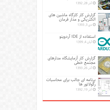
آذر 28, 1392
گزارش کار کارگاه ماشین های
الکتریکی و مدار فرمان
دی 3, 1393
استفاده از IDE آردوینو
آبان 4, 1399
گزارش کار آزمایشگاه مدارهای
مجتمع خطی
آذر 26, 1393
برنامه ای جالب برای محاسبات
رگولاتور ها
آذر 19, 1392