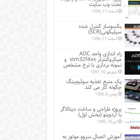
تحت وب سایت
اسفند 17, 1394
یکسوساز کنترل شده
سیلیکونی(SCR)
اسفند 11, 1396
راه اندازی واحد ADC
میکروکنترلر stm32f4xx و
نمونه برداری با نرخ مشخص
شهریور 10, 1397
یک منبع تغذیه سوئیچینگ
چگونه کار می کند
بهمن 6, 1396
پروژه طراحی و ساخت دیتالاگر
با آردوینو (بخش اول)
تیر 10, 1396
آموزش اتصال سروو موتور به