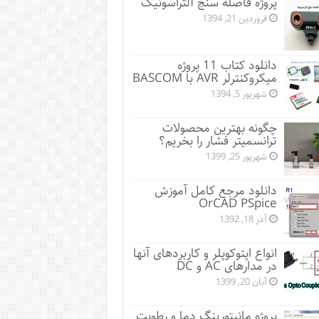
پروژه فاصله سنج آلتراسونیک
فروردین 21, 1394
دانلود کتاب 11 پروژه
میکروکنترلر AVR با BASCOM
شهریور 5, 1394
چگونه بهترین محصولات
ترانسمیتر فشار را بخریم؟
شهریور 25, 1399
دانلود مرجع کامل آموزش
OrCAD PSpice
آذر 18, 1392
انواع اپتوکوپلر و کاربردهای آنها
در مدارهای AC و DC
آبان 20, 1399
پروژه مانيتورينگ دما و رطوبت