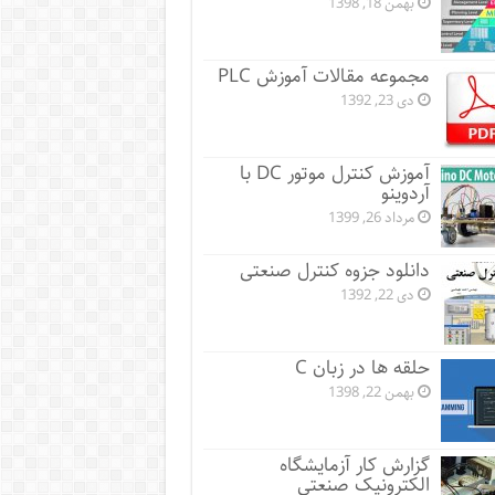
بهمن 18, 1398
مجموعه مقالات آموزش PLC
دی 23, 1392
آموزش کنترل موتور DC با
آردوینو
مرداد 26, 1399
دانلود جزوه کنترل صنعتی
دی 22, 1392
حلقه ها در زبان C
بهمن 22, 1398
گزارش کار آزمایشگاه
الکترونیک صنعتی