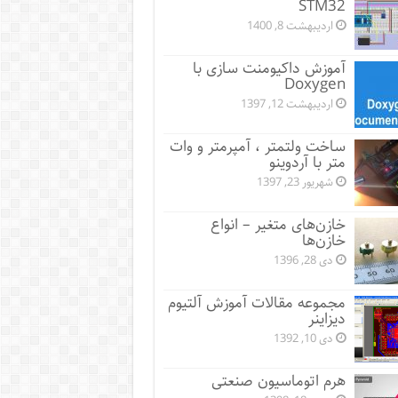
STM32
اردیبهشت 8, 1400
آموزش داکیومنت سازی با
Doxygen
اردیبهشت 12, 1397
ساخت ولتمتر ، آمپرمتر و وات
متر با آردوینو
شهریور 23, 1397
خازن‌های متغیر – انواع
خازن‌ها
دی 28, 1396
مجموعه مقالات آموزش آلتیوم
دیزاینر
دی 10, 1392
هرم اتوماسیون صنعتی