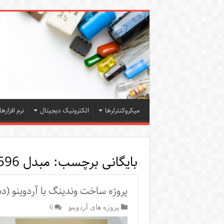
میکروکنترلرها
الکترونیک دیجیتال
نرم افزارها
بایگانی برچسب:
مبدل DC-DC LM2596
پروژه ساخت وندینگ با آردوینو (دس
پروژه های آردوینو
6