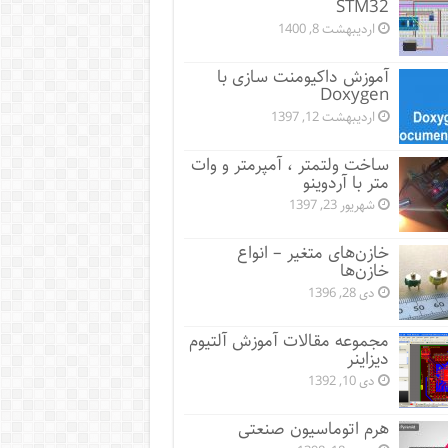
STM32
اردیبهشت 8, 1400
آموزش داکیومنت سازی با
Doxygen
اردیبهشت 12, 1397
ساخت ولتمتر ، آمپرمتر و وات
متر با آردوینو
شهریور 23, 1397
خازن‌های متغیر – انواع
خازن‌ها
دی 28, 1396
مجموعه مقالات آموزش آلتیوم
دیزاینر
دی 10, 1392
هرم اتوماسیون صنعتی