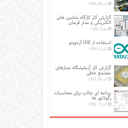
آذر 28, 1392
گزارش کار کارگاه ماشین های
الکتریکی و مدار فرمان
دی 3, 1393
استفاده از IDE آردوینو
آبان 4, 1399
گزارش کار آزمایشگاه مدارهای
مجتمع خطی
آذر 26, 1393
برنامه ای جالب برای محاسبات
رگولاتور ها
آذر 19, 1392