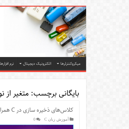
میکروکنترلرها
الکترونیک دیجیتال
نرم افزارها
بایگانی برچسب:
متغیر از نوع ic
کلاس‌های ذخیره سازی در C همراه با مثال auto، extern، static، register
آموزش زبان C
0