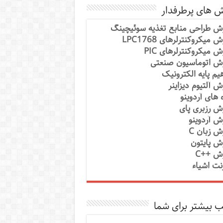
ش های پرطرفدار
ش طراحی منابع تغذیه سوئیچینگ
 میکروکنترلرهای LPC1768
ش میکروکنترلرهای PIC
ش اتوماسیون صنعتی
یم پایه الکترونیک
ش آلتیوم دیزاینر
ه های آردوینو
ش رزبری پای
ش آردوینو
ش زبان C
ش پایتون
ش ++C
رنت اشیاء
 بیشتر برای شما