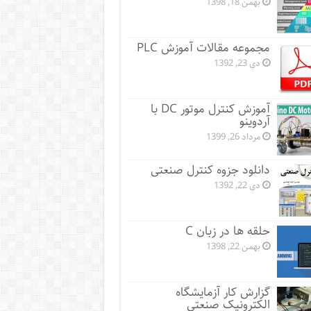
بهمن 18, 1398
مجموعه مقالات آموزش PLC
دی 23, 1392
آموزش کنترل موتور DC با
آردوینو
مرداد 26, 1399
دانلود جزوه کنترل صنعتی
دی 22, 1392
حلقه ها در زبان C
بهمن 22, 1398
گزارش کار آزمایشگاه
الکترونیک صنعتی