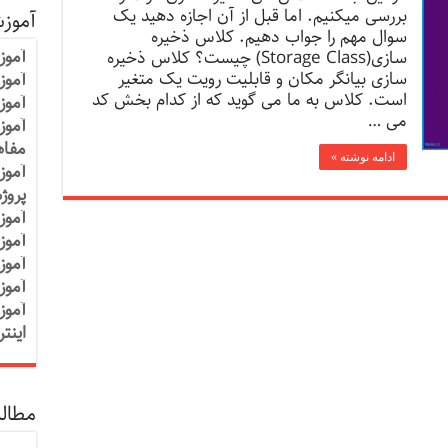
بررسی میکنیم. اما قبل از آن اجازه دهید یک
آموز
سوال مهم را جواب دهیم. کلاس ذخیره
آموز
سازی(Storage Class) چیست؟ کلاس ذخیره
سازی بیانگر مکان و قابلیت رویت یک متغیر
آموزش
است. کلاس به ما می گوید که از کدام بخش کد
آموز
می …
آموز
مفاه
ادامه نوشته »
آموز
پروژ
آموز
آموز
آموز
آموز
آموز
اینت
مطالب