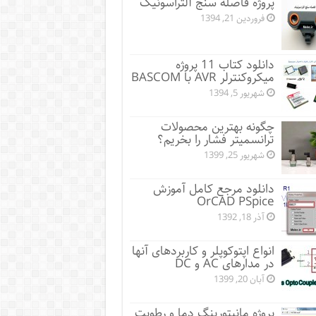
پروژه فاصله سنج آلتراسونیک
فروردین 21, 1394
دانلود کتاب 11 پروژه
میکروکنترلر AVR با BASCOM
شهریور 5, 1394
چگونه بهترین محصولات
ترانسمیتر فشار را بخریم؟
شهریور 25, 1399
دانلود مرجع کامل آموزش
OrCAD PSpice
آذر 18, 1392
انواع اپتوکوپلر و کاربردهای آنها
در مدارهای AC و DC
آبان 20, 1399
پروژه مانيتورينگ دما و رطوبت