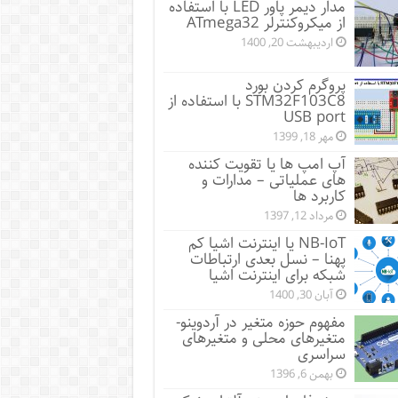
مدار دیمر پاور LED با استفاده
از میکروکنترلر ATmega32
اردیبهشت 20, 1400
پروگرم کردن بورد
STM32F103C8 با استفاده از
USB port
مهر 18, 1399
آپ امپ ها یا تقویت کننده
های عملیاتی – مدارات و
کاربرد ها
مرداد 12, 1397
NB-IoT یا اینترنت اشیا کم
پهنا – نسل بعدی ارتباطات
شبکه برای اینترنت اشیا
آبان 30, 1400
مفهوم حوزه متغیر در آردوینو-
متغیرهای محلی و متغیرهای
سراسری
بهمن 6, 1396