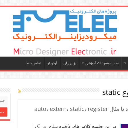
سایر موضوعات آموزشی
رزبری‌پای
آردوینو
تماس با ما
stat
در این جلسه کلاس‌های ذخیره سازی در C را