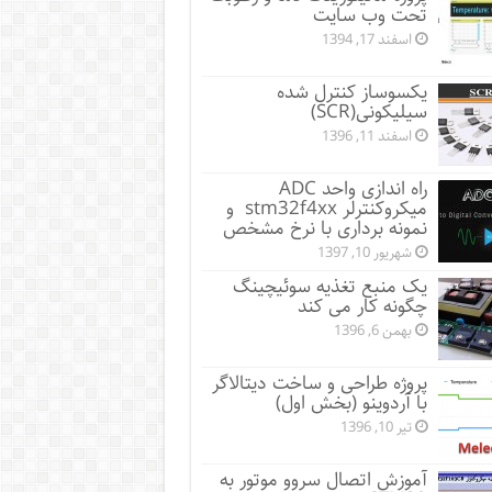
تحت وب سایت
اسفند 17, 1394
یکسوساز کنترل شده
سیلیکونی(SCR)
اسفند 11, 1396
راه اندازی واحد ADC
میکروکنترلر stm32f4xx و
نمونه برداری با نرخ مشخص
شهریور 10, 1397
یک منبع تغذیه سوئیچینگ
چگونه کار می کند
بهمن 6, 1396
پروژه طراحی و ساخت دیتالاگر
با آردوینو (بخش اول)
تیر 10, 1396
آموزش اتصال سروو موتور به