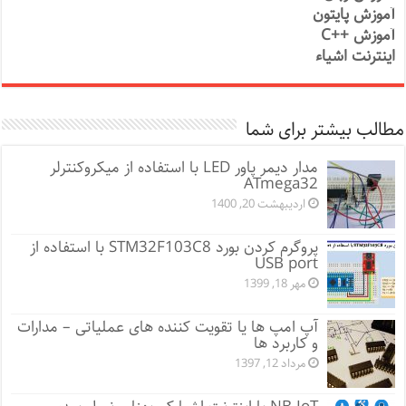
آموزش پایتون
آموزش ++C
اینترنت اشیاء
مطالب بیشتر برای شما
مدار دیمر پاور LED با استفاده از میکروکنترلر
ATmega32
اردیبهشت 20, 1400
پروگرم کردن بورد STM32F103C8 با استفاده از
USB port
مهر 18, 1399
آپ امپ ها یا تقویت کننده های عملیاتی – مدارات
و کاربرد ها
مرداد 12, 1397