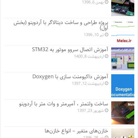
بهمن 6, 1396
پروژه طراحی و ساخت دیتالاگر با آردوینو (بخش
اول)
تیر 10, 1396
آموزش اتصال سروو موتور به STM32
اردیبهشت 8, 1400
آموزش داکیومنت سازی با Doxygen
اردیبهشت 12, 1397
ساخت ولتمتر ، آمپرمتر و وات متر با آردوینو
شهریور 23, 1397
خازن‌های متغیر – انواع خازن‌ها
دی 28, 1396