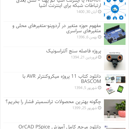
NB-IoT یا اینترنت اشیا کم پهنا – نسل بعدی
ارتباطات شبکه برای اینترنت اشیا
آبان 30, 1400
مفهوم حوزه متغیر در آردوینو-متغیرهای محلی و
متغیرهای سراسری
بهمن 6, 1396
پروژه فاصله سنج آلتراسونیک
فروردین 21, 1394
دانلود کتاب 11 پروژه میکروکنترلر AVR با
BASCOM
شهریور 5, 1394
چگونه بهترین محصولات ترانسمیتر فشار را بخریم؟
شهریور 25, 1399
دانلود مرجع کامل آموزش OrCAD PSpice