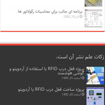
برنامه ای جالب برای محاسبات رگولاتور ها
آذر 19, 1392
زکات علم نشر آن است.
پروژه قفل‌ درب RFID با استفاده از آردوینو و
گوشی هوشمند
اسفند 25, 1400
پروژه ساخت قفل‌ درب RFID با آردوینو
اسفند 20, 1400