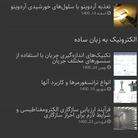
تغذیه آردوینو با سلول‌های خورشیدی آردوینو
اسفند 14, 1400
الکترونیک به زبان ساده
تکنیک‌های اندازه‌گیری جریان با استفاده از
سنسورهای مختلف جریان
بهمن 24, 1400
انواع ترانسفورمرها و کاربرد آنها
شهریور 10, 1400
فرآیند ارزیابی سازگاری الکترومغناطیسی و
شرایط لازم برای احراز سازگاری
فروردین 23, 1400