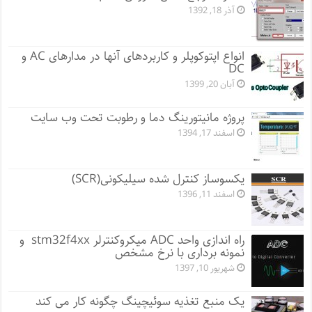
آذر 18, 1392
انواع اپتوکوپلر و کاربردهای آنها در مدارهای AC و
DC
آبان 20, 1399
پروژه مانيتورينگ دما و رطوبت تحت وب سایت
اسفند 17, 1394
یکسوساز کنترل شده سیلیکونی(SCR)
اسفند 11, 1396
راه اندازی واحد ADC میکروکنترلر stm32f4xx و
نمونه برداری با نرخ مشخص
شهریور 10, 1397
یک منبع تغذیه سوئیچینگ چگونه کار می کند