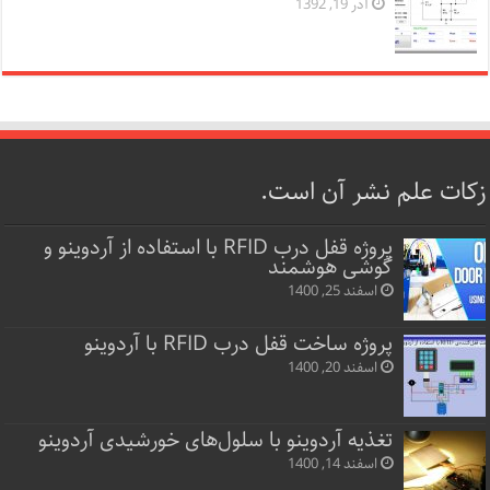
آذر 19, 1392
زکات علم نشر آن است.
پروژه قفل‌ درب RFID با استفاده از آردوینو و
گوشی هوشمند
اسفند 25, 1400
پروژه ساخت قفل‌ درب RFID با آردوینو
اسفند 20, 1400
تغذیه آردوینو با سلول‌های خورشیدی آردوینو
اسفند 14, 1400