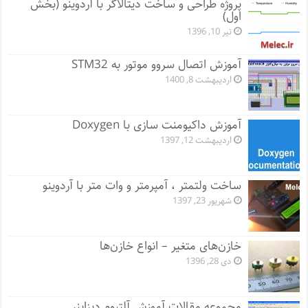
پروژه طراحی و ساخت دیتالاگر با آردوینو (بخش
اول)
تیر 10, 1396
آموزش اتصال سروو موتور به STM32
اردیبهشت 8, 1400
آموزش داکیومنت سازی با Doxygen
اردیبهشت 12, 1397
ساخت ولتمتر ، آمپرمتر و وات متر با آردوینو
شهریور 23, 1397
خازن‌های متغیر – انواع خازن‌ها
دی 28, 1396
مجموعه مقالات آموزش آلتیوم دیزاینر