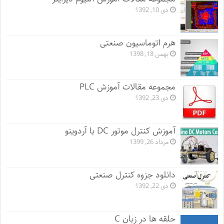
دی 10, 1392
هرم اتوماسیون صنعتی
بهمن 18, 1398
مجموعه مقالات آموزش PLC
دی 23, 1392
آموزش کنترل موتور DC با آردوینو
مرداد 26, 1399
دانلود جزوه کنترل صنعتی
دی 22, 1392
حلقه ها در زبان C