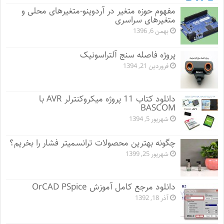
مفهوم حوزه متغیر در آردوینو-متغیرهای محلی و
متغیرهای سراسری
بهمن 6, 1396
پروژه فاصله سنج آلتراسونیک
فروردین 21, 1394
دانلود کتاب 11 پروژه میکروکنترلر AVR با
BASCOM
شهریور 5, 1394
چگونه بهترین محصولات ترانسمیتر فشار را بخریم؟
شهریور 25, 1399
دانلود مرجع کامل آموزش OrCAD PSpice
آذر 18, 1392