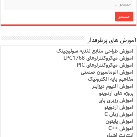
آموزش های پرطرفدار
آموزش طراحی منابع تغذیه سوئیچینگ
آموزش میکروکنترلرهای LPC1768
آموزش میکروکنترلرهای PIC
آموزش اتوماسیون صنعتی
مفاهیم پایه الکترونیک
آموزش آلتیوم دیزاینر
پروژه های آردوینو
آموزش رزبری پای
آموزش آردوینو
آموزش زبان C
آموزش پایتون
آموزش ++C
اینترنت اشیاء