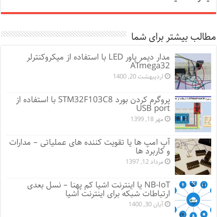
مطالب بیشتر برای شما
مدار دیمر پاور LED با استفاده از میکروکنترلر
ATmega32
اردیبهشت 20, 1400
پروگرم کردن بورد STM32F103C8 با استفاده از
USB port
مهر 18, 1399
آپ امپ ها یا تقویت کننده های عملیاتی – مدارات
و کاربرد ها
مرداد 12, 1397
NB-IoT یا اینترنت اشیا کم پهنا – نسل بعدی
ارتباطات شبکه برای اینترنت اشیا
آبان 30, 1400