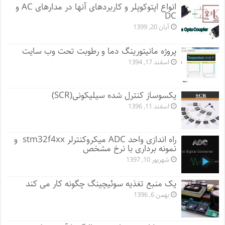
انواع اپتوکوپلر و کاربردهای آنها در مدارهای AC و
DC
آبان 20, 1399
پروژه مانيتورينگ دما و رطوبت تحت وب سایت
اسفند 17, 1394
یکسوساز کنترل شده سیلیکونی(SCR)
اسفند 11, 1396
راه اندازی واحد ADC میکروکنترلر stm32f4xx و
نمونه برداری با نرخ مشخص
شهریور 10, 1397
یک منبع تغذیه سوئیچینگ چگونه کار می کند
بهمن 6, 1396