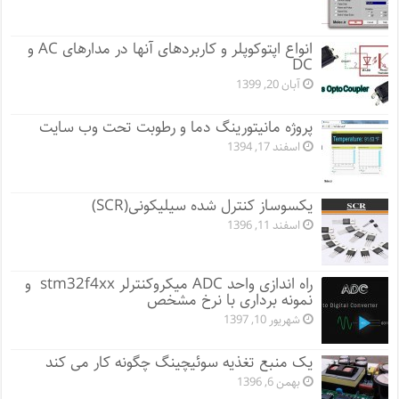
انواع اپتوکوپلر و کاربردهای آنها در مدارهای AC و
DC
آبان 20, 1399
پروژه مانيتورينگ دما و رطوبت تحت وب سایت
اسفند 17, 1394
یکسوساز کنترل شده سیلیکونی(SCR)
اسفند 11, 1396
راه اندازی واحد ADC میکروکنترلر stm32f4xx و
نمونه برداری با نرخ مشخص
شهریور 10, 1397
یک منبع تغذیه سوئیچینگ چگونه کار می کند
بهمن 6, 1396