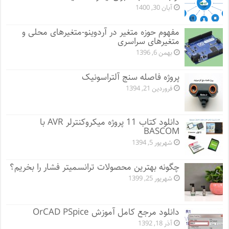
آبان 30, 1400
مفهوم حوزه متغیر در آردوینو-متغیرهای محلی و
متغیرهای سراسری
بهمن 6, 1396
پروژه فاصله سنج آلتراسونیک
فروردین 21, 1394
دانلود کتاب 11 پروژه میکروکنترلر AVR با
BASCOM
شهریور 5, 1394
چگونه بهترین محصولات ترانسمیتر فشار را بخریم؟
شهریور 25, 1399
دانلود مرجع کامل آموزش OrCAD PSpice
آذر 18, 1392