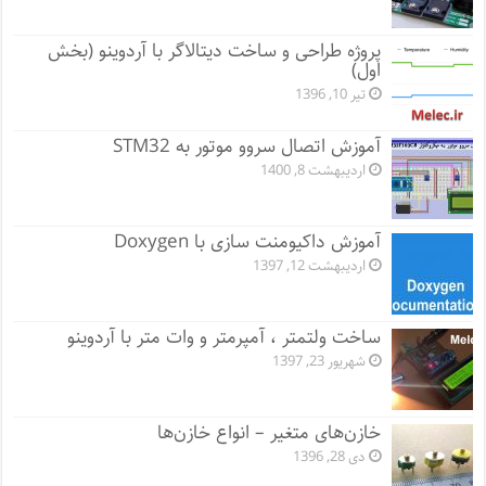
پروژه طراحی و ساخت دیتالاگر با آردوینو (بخش
اول)
تیر 10, 1396
آموزش اتصال سروو موتور به STM32
اردیبهشت 8, 1400
آموزش داکیومنت سازی با Doxygen
اردیبهشت 12, 1397
ساخت ولتمتر ، آمپرمتر و وات متر با آردوینو
شهریور 23, 1397
خازن‌های متغیر – انواع خازن‌ها
دی 28, 1396