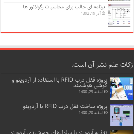
برنامه ای جالب برای محاسبات رگولاتور ها
آذر 19, 1392
زکات علم نشر آن است.
پروژه قفل‌ درب RFID با استفاده از آردوینو و
گوشی هوشمند
اسفند 25, 1400
پروژه ساخت قفل‌ درب RFID با آردوینو
اسفند 20, 1400
تغذیه آردوینو با سلول‌های خورشیدی آردوینو