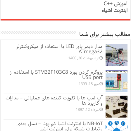
آموزش ++C
اینترنت اشیاء
مطالب بیشتر برای شما
مدار دیمر پاور LED با استفاده از میکروکنترلر
ATmega32
اردیبهشت 20, 1400
پروگرم کردن بورد STM32F103C8 با استفاده از
USB port
مهر 18, 1399
آپ امپ ها یا تقویت کننده های عملیاتی – مدارات
و کاربرد ها
مرداد 12, 1397
NB-IoT یا اینترنت اشیا کم پهنا – نسل بعدی
ارتباطات شبکه برای اینترنت اشیا