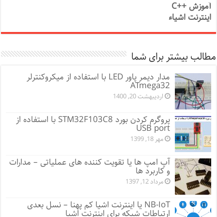
آموزش ++C
اینترنت اشیاء
مطالب بیشتر برای شما
مدار دیمر پاور LED با استفاده از میکروکنترلر
ATmega32
اردیبهشت 20, 1400
پروگرم کردن بورد STM32F103C8 با استفاده از
USB port
مهر 18, 1399
آپ امپ ها یا تقویت کننده های عملیاتی – مدارات
و کاربرد ها
مرداد 12, 1397
NB-IoT یا اینترنت اشیا کم پهنا – نسل بعدی
ارتباطات شبکه برای اینترنت اشیا