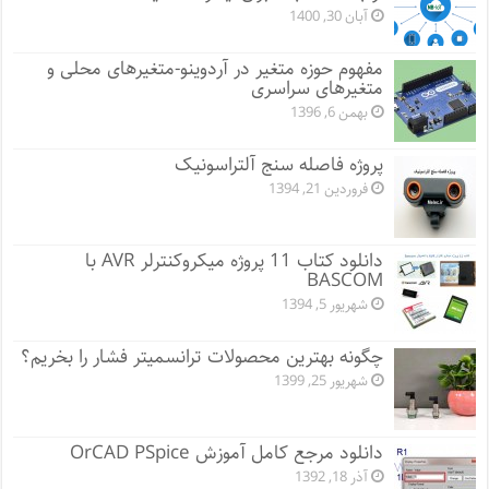
آبان 30, 1400
مفهوم حوزه متغیر در آردوینو-متغیرهای محلی و
متغیرهای سراسری
بهمن 6, 1396
پروژه فاصله سنج آلتراسونیک
فروردین 21, 1394
دانلود کتاب 11 پروژه میکروکنترلر AVR با
BASCOM
شهریور 5, 1394
چگونه بهترین محصولات ترانسمیتر فشار را بخریم؟
شهریور 25, 1399
دانلود مرجع کامل آموزش OrCAD PSpice
آذر 18, 1392