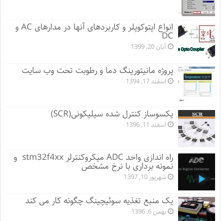
انواع اپتوکوپلر و کاربردهای آنها در مدارهای AC و
DC
آبان 20, 1399
پروژه مانيتورينگ دما و رطوبت تحت وب سایت
اسفند 17, 1394
یکسوساز کنترل شده سیلیکونی(SCR)
اسفند 11, 1396
راه اندازی واحد ADC میکروکنترلر stm32f4xx و
نمونه برداری با نرخ مشخص
شهریور 10, 1397
یک منبع تغذیه سوئیچینگ چگونه کار می کند
بهمن 6, 1396