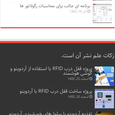
برنامه ای جالب برای محاسبات رگولاتور ها
آذر 19, 1392
زکات علم نشر آن است.
پروژه قفل‌ درب RFID با استفاده از آردوینو و
گوشی هوشمند
اسفند 25, 1400
پروژه ساخت قفل‌ درب RFID با آردوینو
اسفند 20, 1400
تغذیه آردوینو با سلول‌های خورشیدی آردوینو