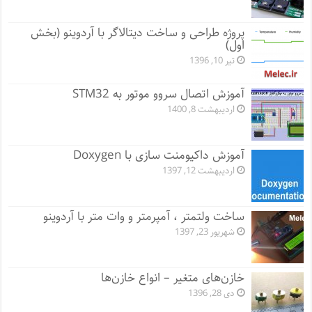
پروژه طراحی و ساخت دیتالاگر با آردوینو (بخش
اول)
تیر 10, 1396
آموزش اتصال سروو موتور به STM32
اردیبهشت 8, 1400
آموزش داکیومنت سازی با Doxygen
اردیبهشت 12, 1397
ساخت ولتمتر ، آمپرمتر و وات متر با آردوینو
شهریور 23, 1397
خازن‌های متغیر – انواع خازن‌ها
دی 28, 1396