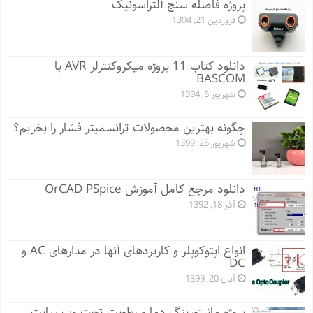
پروژه فاصله سنج آلتراسونیک
فروردین 21, 1394
دانلود کتاب 11 پروژه میکروکنترلر AVR با
BASCOM
شهریور 5, 1394
چگونه بهترین محصولات ترانسمیتر فشار را بخریم؟
شهریور 25, 1399
دانلود مرجع کامل آموزش OrCAD PSpice
آذر 18, 1392
انواع اپتوکوپلر و کاربردهای آنها در مدارهای AC و
DC
آبان 20, 1399
پروژه مانيتورينگ دما و رطوبت تحت وب سایت