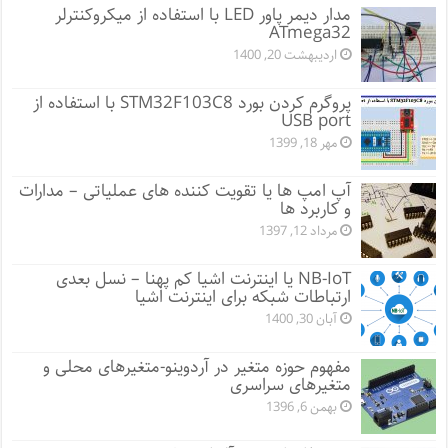
مدار دیمر پاور LED با استفاده از میکروکنترلر
ATmega32
اردیبهشت 20, 1400
پروگرم کردن بورد STM32F103C8 با استفاده از
USB port
مهر 18, 1399
آپ امپ ها یا تقویت کننده های عملیاتی – مدارات
و کاربرد ها
مرداد 12, 1397
NB-IoT یا اینترنت اشیا کم پهنا – نسل بعدی
ارتباطات شبکه برای اینترنت اشیا
آبان 30, 1400
مفهوم حوزه متغیر در آردوینو-متغیرهای محلی و
متغیرهای سراسری
بهمن 6, 1396