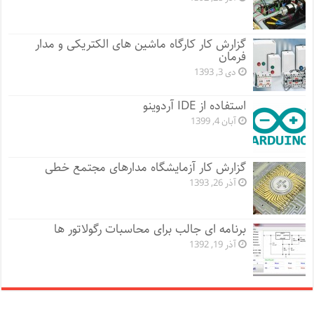
گزارش کار کارگاه ماشین های الکتریکی و مدار
فرمان
دی 3, 1393
استفاده از IDE آردوینو
آبان 4, 1399
گزارش کار آزمایشگاه مدارهای مجتمع خطی
آذر 26, 1393
برنامه ای جالب برای محاسبات رگولاتور ها
آذر 19, 1392