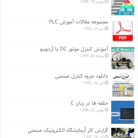
بهمن 18, 1398
مجموعه مقالات آموزش PLC
دی 23, 1392
آموزش کنترل موتور DC با آردوینو
مرداد 26, 1399
دانلود جزوه کنترل صنعتی
دی 22, 1392
حلقه ها در زبان C
بهمن 22, 1398
گزارش کار آزمایشگاه الکترونیک صنعتی
آذر 28, 1392