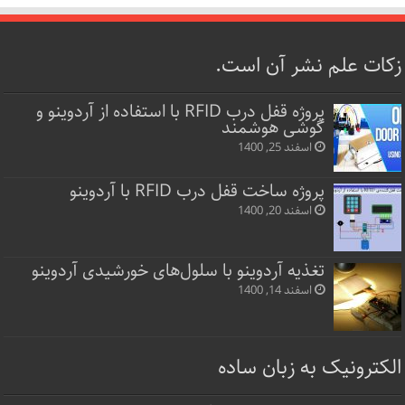
زکات علم نشر آن است.
پروژه قفل‌ درب RFID با استفاده از آردوینو و
گوشی هوشمند
اسفند 25, 1400
پروژه ساخت قفل‌ درب RFID با آردوینو
اسفند 20, 1400
تغذیه آردوینو با سلول‌های خورشیدی آردوینو
اسفند 14, 1400
الکترونیک به زبان ساده