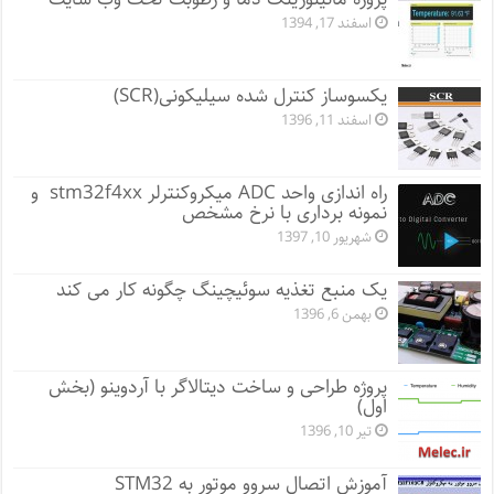
اسفند 17, 1394
یکسوساز کنترل شده سیلیکونی(SCR)
اسفند 11, 1396
راه اندازی واحد ADC میکروکنترلر stm32f4xx و
نمونه برداری با نرخ مشخص
شهریور 10, 1397
یک منبع تغذیه سوئیچینگ چگونه کار می کند
بهمن 6, 1396
پروژه طراحی و ساخت دیتالاگر با آردوینو (بخش
اول)
تیر 10, 1396
آموزش اتصال سروو موتور به STM32