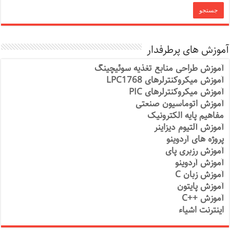
آموزش های پرطرفدار
آموزش طراحی منابع تغذیه سوئیچینگ
آموزش میکروکنترلرهای LPC1768
آموزش میکروکنترلرهای PIC
آموزش اتوماسیون صنعتی
مفاهیم پایه الکترونیک
آموزش آلتیوم دیزاینر
پروژه های آردوینو
آموزش رزبری پای
آموزش آردوینو
آموزش زبان C
آموزش پایتون
آموزش ++C
اینترنت اشیاء