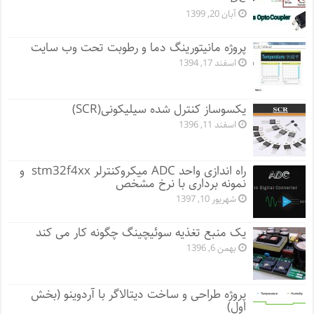
آبان 20, 1399
پروژه مانيتورينگ دما و رطوبت تحت وب سایت
اسفند 17, 1394
یکسوساز کنترل شده سیلیکونی(SCR)
اسفند 11, 1396
راه اندازی واحد ADC میکروکنترلر stm32f4xx و
نمونه برداری با نرخ مشخص
شهریور 10, 1397
یک منبع تغذیه سوئیچینگ چگونه کار می کند
بهمن 6, 1396
پروژه طراحی و ساخت دیتالاگر با آردوینو (بخش
اول)