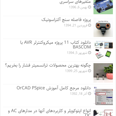
متغیرهای سراسری
بهمن 6, 1396
پروژه فاصله سنج آلتراسونیک
فروردین 21, 1394
دانلود کتاب 11 پروژه میکروکنترلر AVR با
BASCOM
شهریور 5, 1394
چگونه بهترین محصولات ترانسمیتر فشار را بخریم؟
شهریور 25, 1399
دانلود مرجع کامل آموزش OrCAD PSpice
آذر 18, 1392
انواع اپتوکوپلر و کاربردهای آنها در مدارهای AC و
DC