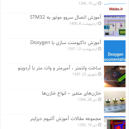
تیر 10, 1396
آموزش اتصال سروو موتور به STM32
اردیبهشت 8, 1400
آموزش داکیومنت سازی با Doxygen
اردیبهشت 12, 1397
ساخت ولتمتر ، آمپرمتر و وات متر با آردوینو
شهریور 23, 1397
خازن‌های متغیر – انواع خازن‌ها
دی 28, 1396
مجموعه مقالات آموزش آلتیوم دیزاینر
دی 10, 1392