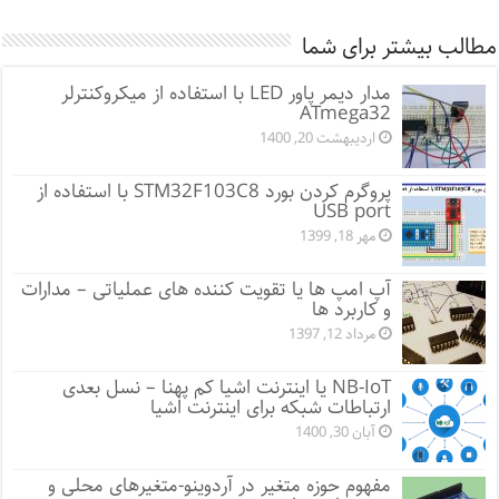
مطالب بیشتر برای شما
مدار دیمر پاور LED با استفاده از میکروکنترلر
ATmega32
اردیبهشت 20, 1400
پروگرم کردن بورد STM32F103C8 با استفاده از
USB port
مهر 18, 1399
آپ امپ ها یا تقویت کننده های عملیاتی – مدارات
و کاربرد ها
مرداد 12, 1397
NB-IoT یا اینترنت اشیا کم پهنا – نسل بعدی
ارتباطات شبکه برای اینترنت اشیا
آبان 30, 1400
مفهوم حوزه متغیر در آردوینو-متغیرهای محلی و