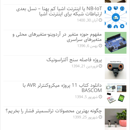
NB-IoT یا اینترنت اشیا کم پهنا – نسل بعدی
ارتباطات شبکه برای اینترنت اشیا
آبان 30, 1400
مفهوم حوزه متغیر در آردوینو-متغیرهای محلی و
متغیرهای سراسری
بهمن 6, 1396
پروژه فاصله سنج آلتراسونیک
فروردین 21, 1394
دانلود کتاب 11 پروژه میکروکنترلر AVR با
BASCOM
شهریور 5, 1394
چگونه بهترین محصولات ترانسمیتر فشار را بخریم؟
شهریور 25, 1399