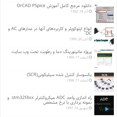
دانلود مرجع کامل آموزش OrCAD PSpice
آذر 18, 1392
انواع اپتوکوپلر و کاربردهای آنها در مدارهای AC و
DC
آبان 20, 1399
پروژه مانيتورينگ دما و رطوبت تحت وب سایت
اسفند 17, 1394
یکسوساز کنترل شده سیلیکونی(SCR)
اسفند 11, 1396
راه اندازی واحد ADC میکروکنترلر stm32f4xx و
نمونه برداری با نرخ مشخص
شهریور 10, 1397