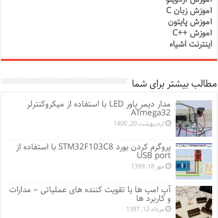
آموزش زبان C
آموزش پایتون
آموزش ++C
اینترنت اشیاء
مطالب بیشتر برای شما
مدار دیمر پاور LED با استفاده از میکروکنترلر
ATmega32
اردیبهشت 20, 1400
پروگرم کردن بورد STM32F103C8 با استفاده از
USB port
مهر 18, 1399
آپ امپ ها یا تقویت کننده های عملیاتی – مدارات
و کاربرد ها
مرداد 12, 1397