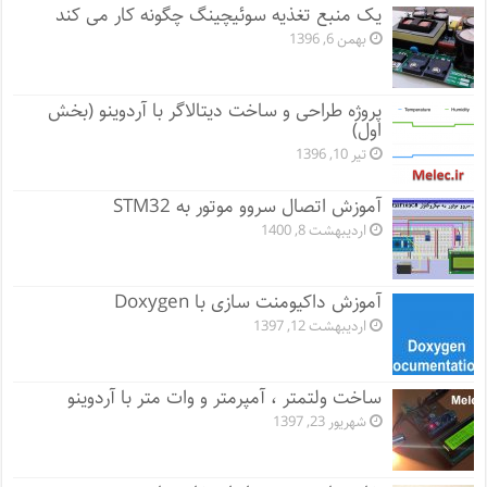
یک منبع تغذیه سوئیچینگ چگونه کار می کند
بهمن 6, 1396
پروژه طراحی و ساخت دیتالاگر با آردوینو (بخش
اول)
تیر 10, 1396
آموزش اتصال سروو موتور به STM32
اردیبهشت 8, 1400
آموزش داکیومنت سازی با Doxygen
اردیبهشت 12, 1397
ساخت ولتمتر ، آمپرمتر و وات متر با آردوینو
شهریور 23, 1397