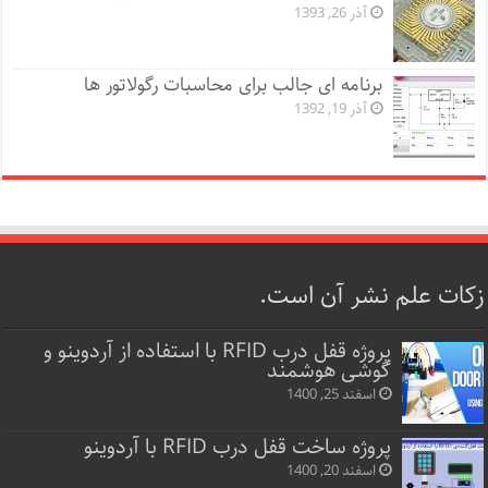
آذر 26, 1393
برنامه ای جالب برای محاسبات رگولاتور ها
آذر 19, 1392
زکات علم نشر آن است.
پروژه قفل‌ درب RFID با استفاده از آردوینو و
گوشی هوشمند
اسفند 25, 1400
پروژه ساخت قفل‌ درب RFID با آردوینو
اسفند 20, 1400