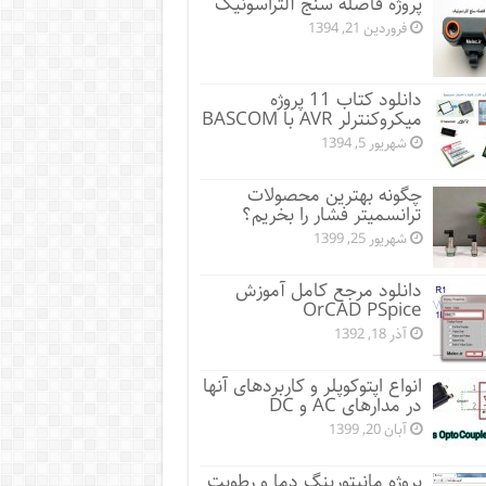
پروژه فاصله سنج آلتراسونیک
فروردین 21, 1394
دانلود کتاب 11 پروژه
میکروکنترلر AVR با BASCOM
شهریور 5, 1394
چگونه بهترین محصولات
ترانسمیتر فشار را بخریم؟
شهریور 25, 1399
دانلود مرجع کامل آموزش
OrCAD PSpice
آذر 18, 1392
انواع اپتوکوپلر و کاربردهای آنها
در مدارهای AC و DC
آبان 20, 1399
پروژه مانيتورينگ دما و رطوبت