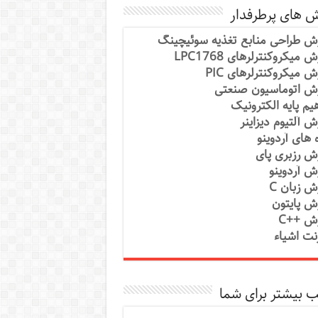
ش های پرطرفدار
ش طراحی منابع تغذیه سوئیچینگ
 میکروکنترلرهای LPC1768
ش میکروکنترلرهای PIC
ش اتوماسیون صنعتی
یم پایه الکترونیک
ش آلتیوم دیزاینر
ه های آردوینو
ش رزبری پای
ش آردوینو
ش زبان C
ش پایتون
ش ++C
رنت اشیاء
 بیشتر برای شما