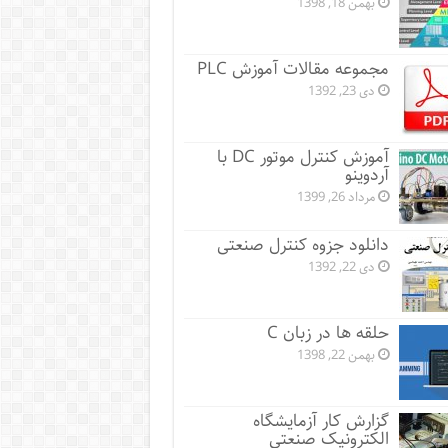
بهمن 18, 1398
مجموعه مقالات آموزش PLC
دی 23, 1392
آموزش کنترل موتور DC با
آردوینو
مرداد 26, 1399
دانلود جزوه کنترل صنعتی
دی 22, 1392
حلقه ها در زبان C
بهمن 22, 1398
گزارش کار آزمایشگاه
الکترونیک صنعتی