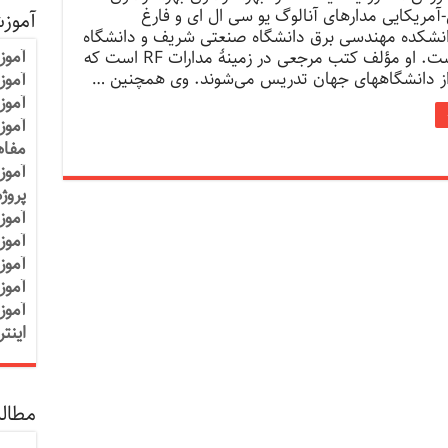
ی-آمریکایی مدارهای آنالوگ یو سی ال ای و فارغ
آموز
نشکده مهندسی برق دانشگاه صنعتی شریف و دانشگاه
آموز
استنفورد است. او مؤلف کتب مرجعی در زمینهٔ مدارات RF است که
از دانشگاههای جهان تدریس می‌شوند. وی همچنین …
آموزش
آموز
آموز
مفاه
آموز
پروژ
آموز
آموز
آموز
آموز
آموز
اینت
مطالب