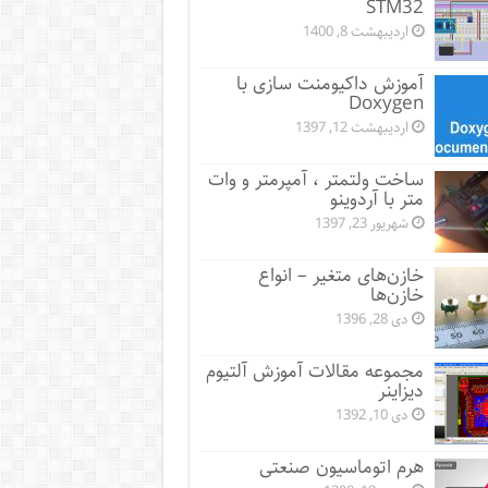
STM32
اردیبهشت 8, 1400
آموزش داکیومنت سازی با
Doxygen
اردیبهشت 12, 1397
ساخت ولتمتر ، آمپرمتر و وات
متر با آردوینو
شهریور 23, 1397
خازن‌های متغیر – انواع
خازن‌ها
دی 28, 1396
مجموعه مقالات آموزش آلتیوم
دیزاینر
دی 10, 1392
هرم اتوماسیون صنعتی