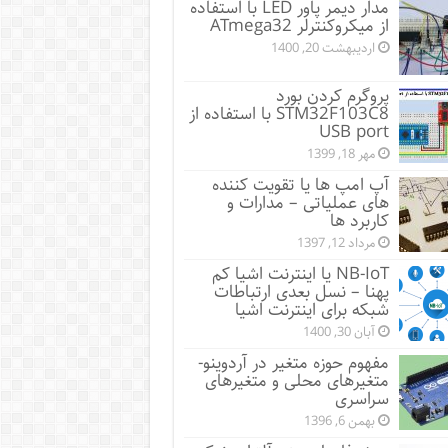
مدار دیمر پاور LED با استفاده
از میکروکنترلر ATmega32
اردیبهشت 20, 1400
پروگرم کردن بورد
STM32F103C8 با استفاده از
USB port
مهر 18, 1399
آپ امپ ها یا تقویت کننده
های عملیاتی – مدارات و
کاربرد ها
مرداد 12, 1397
NB-IoT یا اینترنت اشیا کم
پهنا – نسل بعدی ارتباطات
شبکه برای اینترنت اشیا
آبان 30, 1400
مفهوم حوزه متغیر در آردوینو-
متغیرهای محلی و متغیرهای
سراسری
بهمن 6, 1396