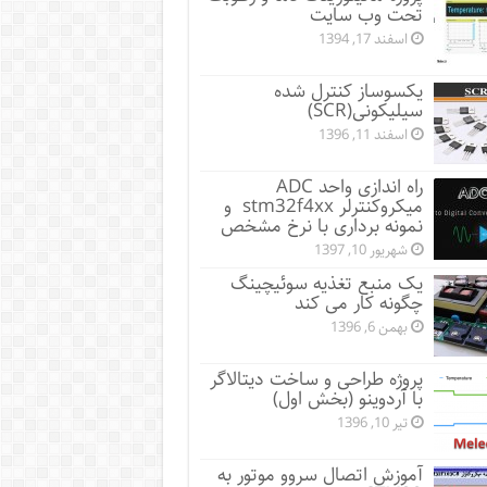
تحت وب سایت
اسفند 17, 1394
یکسوساز کنترل شده
سیلیکونی(SCR)
اسفند 11, 1396
راه اندازی واحد ADC
میکروکنترلر stm32f4xx و
نمونه برداری با نرخ مشخص
شهریور 10, 1397
یک منبع تغذیه سوئیچینگ
چگونه کار می کند
بهمن 6, 1396
پروژه طراحی و ساخت دیتالاگر
با آردوینو (بخش اول)
تیر 10, 1396
آموزش اتصال سروو موتور به