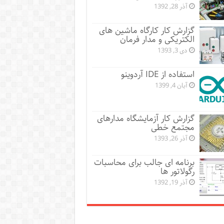
آذر 28, 1392
گزارش کار کارگاه ماشین های
الکتریکی و مدار فرمان
دی 3, 1393
استفاده از IDE آردوینو
آبان 4, 1399
گزارش کار آزمایشگاه مدارهای
مجتمع خطی
آذر 26, 1393
برنامه ای جالب برای محاسبات
رگولاتور ها
آذر 19, 1392