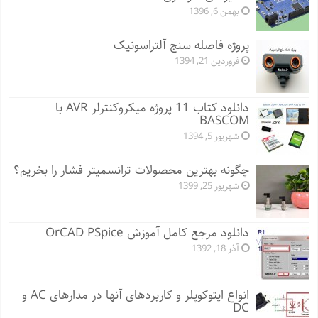
بهمن 6, 1396
پروژه فاصله سنج آلتراسونیک
فروردین 21, 1394
دانلود کتاب 11 پروژه میکروکنترلر AVR با
BASCOM
شهریور 5, 1394
چگونه بهترین محصولات ترانسمیتر فشار را بخریم؟
شهریور 25, 1399
دانلود مرجع کامل آموزش OrCAD PSpice
آذر 18, 1392
انواع اپتوکوپلر و کاربردهای آنها در مدارهای AC و
DC