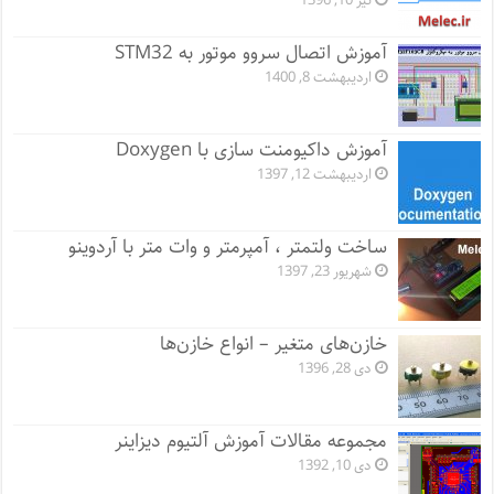
تیر 10, 1396
آموزش اتصال سروو موتور به STM32
اردیبهشت 8, 1400
آموزش داکیومنت سازی با Doxygen
اردیبهشت 12, 1397
ساخت ولتمتر ، آمپرمتر و وات متر با آردوینو
شهریور 23, 1397
خازن‌های متغیر – انواع خازن‌ها
دی 28, 1396
مجموعه مقالات آموزش آلتیوم دیزاینر
دی 10, 1392