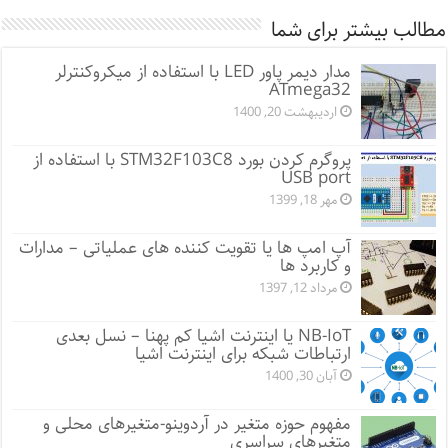
مطالب بیشتر برای شما
مدار دیمر پاور LED با استفاده از میکروکنترلر
ATmega32
اردیبهشت 20, 1400
پروگرم کردن بورد STM32F103C8 با استفاده از
USB port
مهر 18, 1399
آپ امپ ها یا تقویت کننده های عملیاتی – مدارات
و کاربرد ها
مرداد 12, 1397
NB-IoT یا اینترنت اشیا کم پهنا – نسل بعدی
ارتباطات شبکه برای اینترنت اشیا
آبان 30, 1400
مفهوم حوزه متغیر در آردوینو-متغیرهای محلی و
متغیرهای سراسری