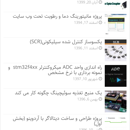
آبان 20, 1399
پروژه مانيتورينگ دما و رطوبت تحت وب سایت
اسفند 17, 1394
یکسوساز کنترل شده سیلیکونی(SCR)
اسفند 11, 1396
راه اندازی واحد ADC میکروکنترلر stm32f4xx و
نمونه برداری با نرخ مشخص
شهریور 10, 1397
یک منبع تغذیه سوئیچینگ چگونه کار می کند
بهمن 6, 1396
پروژه طراحی و ساخت دیتالاگر با آردوینو (بخش
اول)