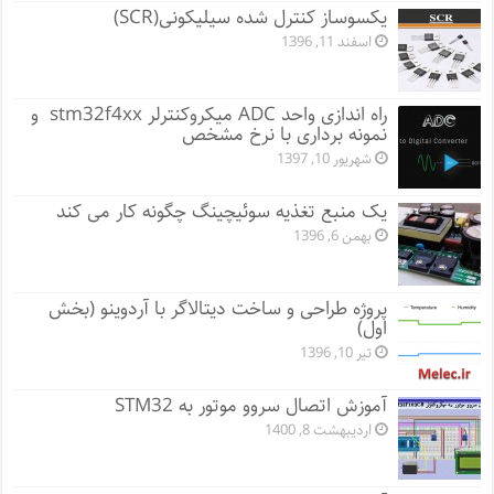
یکسوساز کنترل شده سیلیکونی(SCR)
اسفند 11, 1396
راه اندازی واحد ADC میکروکنترلر stm32f4xx و
نمونه برداری با نرخ مشخص
شهریور 10, 1397
یک منبع تغذیه سوئیچینگ چگونه کار می کند
بهمن 6, 1396
پروژه طراحی و ساخت دیتالاگر با آردوینو (بخش
اول)
تیر 10, 1396
آموزش اتصال سروو موتور به STM32
اردیبهشت 8, 1400