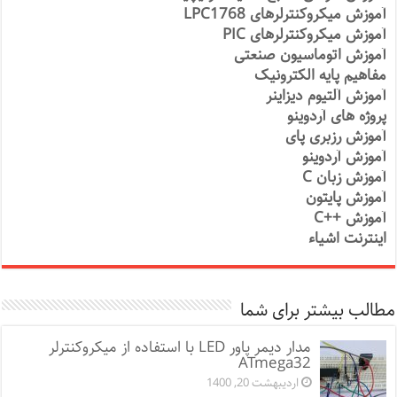
آموزش میکروکنترلرهای LPC1768
آموزش میکروکنترلرهای PIC
آموزش اتوماسیون صنعتی
مفاهیم پایه الکترونیک
آموزش آلتیوم دیزاینر
پروژه های آردوینو
آموزش رزبری پای
آموزش آردوینو
آموزش زبان C
آموزش پایتون
آموزش ++C
اینترنت اشیاء
مطالب بیشتر برای شما
مدار دیمر پاور LED با استفاده از میکروکنترلر
ATmega32
اردیبهشت 20, 1400