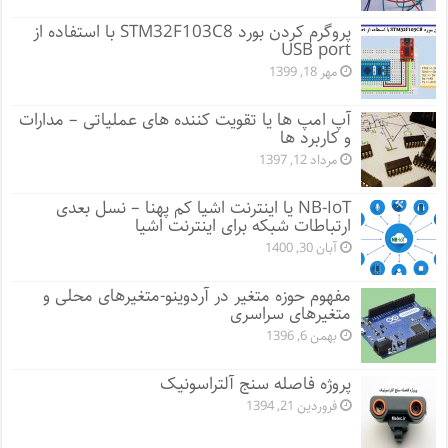
پروگرم کردن بورد STM32F103C8 با استفاده از
USB port
مهر 18, 1399
آپ امپ ها یا تقویت کننده های عملیاتی – مدارات
و کاربرد ها
مرداد 12, 1397
NB-IoT یا اینترنت اشیا کم پهنا – نسل بعدی
ارتباطات شبکه برای اینترنت اشیا
آبان 30, 1400
مفهوم حوزه متغیر در آردوینو-متغیرهای محلی و
متغیرهای سراسری
بهمن 6, 1396
پروژه فاصله سنج آلتراسونیک
فروردین 21, 1394