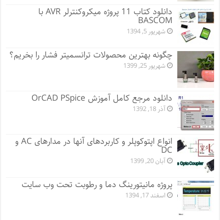
دانلود کتاب 11 پروژه میکروکنترلر AVR با
BASCOM
شهریور 5, 1394
چگونه بهترین محصولات ترانسمیتر فشار را بخریم؟
شهریور 25, 1399
دانلود مرجع کامل آموزش OrCAD PSpice
آذر 18, 1392
انواع اپتوکوپلر و کاربردهای آنها در مدارهای AC و
DC
آبان 20, 1399
پروژه مانيتورينگ دما و رطوبت تحت وب سایت
اسفند 17, 1394