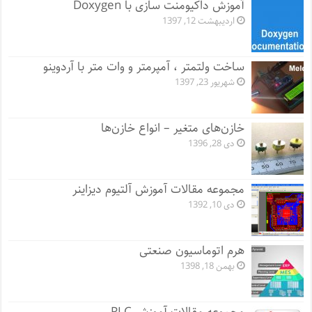
آموزش داکیومنت سازی با Doxygen
اردیبهشت 12, 1397
ساخت ولتمتر ، آمپرمتر و وات متر با آردوینو
شهریور 23, 1397
خازن‌های متغیر – انواع خازن‌ها
دی 28, 1396
مجموعه مقالات آموزش آلتیوم دیزاینر
دی 10, 1392
هرم اتوماسیون صنعتی
بهمن 18, 1398