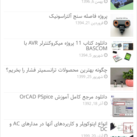
بهمن 6, 1396
پروژه فاصله سنج آلتراسونیک
فروردین 21, 1394
دانلود کتاب 11 پروژه میکروکنترلر AVR با
BASCOM
شهریور 5, 1394
چگونه بهترین محصولات ترانسمیتر فشار را بخریم؟
شهریور 25, 1399
دانلود مرجع کامل آموزش OrCAD PSpice
آذر 18, 1392
انواع اپتوکوپلر و کاربردهای آنها در مدارهای AC و
DC
آبان 20, 1399