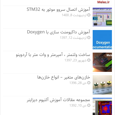
آموزش اتصال سروو موتور به STM32
اردیبهشت 8, 1400
آموزش داکیومنت سازی با Doxygen
اردیبهشت 12, 1397
ساخت ولتمتر ، آمپرمتر و وات متر با آردوینو
شهریور 23, 1397
خازن‌های متغیر – انواع خازن‌ها
دی 28, 1396
مجموعه مقالات آموزش آلتیوم دیزاینر
دی 10, 1392