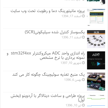
پروژه مانيتورينگ دما و رطوبت تحت وب سایت
اسفند 17, 1394
یکسوساز کنترل شده سیلیکونی(SCR)
اسفند 11, 1396
راه اندازی واحد ADC میکروکنترلر stm32f4xx و
نمونه برداری با نرخ مشخص
شهریور 10, 1397
یک منبع تغذیه سوئیچینگ چگونه کار می کند
بهمن 6, 1396
پروژه طراحی و ساخت دیتالاگر با آردوینو (بخش
اول)
تیر 10, 1396