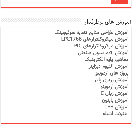
آموزش های پرطرفدار
آموزش طراحی منابع تغذیه سوئیچینگ
آموزش میکروکنترلرهای LPC1768
آموزش میکروکنترلرهای PIC
آموزش اتوماسیون صنعتی
مفاهیم پایه الکترونیک
آموزش آلتیوم دیزاینر
پروژه های آردوینو
آموزش رزبری پای
آموزش آردوینو
آموزش زبان C
آموزش پایتون
آموزش ++C
اینترنت اشیاء