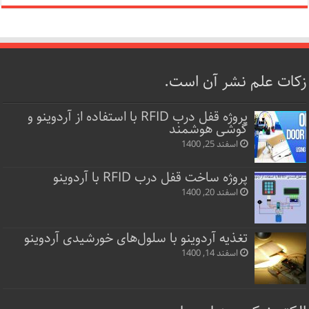
زکات علم نشر آن است.
پروژه قفل‌ درب RFID با استفاده از آردوینو و
گوشی هوشمند
اسفند 25, 1400
پروژه ساخت قفل‌ درب RFID با آردوینو
اسفند 20, 1400
تغذیه آردوینو با سلول‌های خورشیدی آردوینو
اسفند 14, 1400