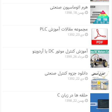
هرم اتوماسیون صنعتی
بهمن 18, 1398
مجموعه مقالات آموزش PLC
دی 23, 1392
آموزش کنترل موتور DC با آردوینو
مرداد 26, 1399
دانلود جزوه کنترل صنعتی
دی 22, 1392
حلقه ها در زبان C
بهمن 22, 1398