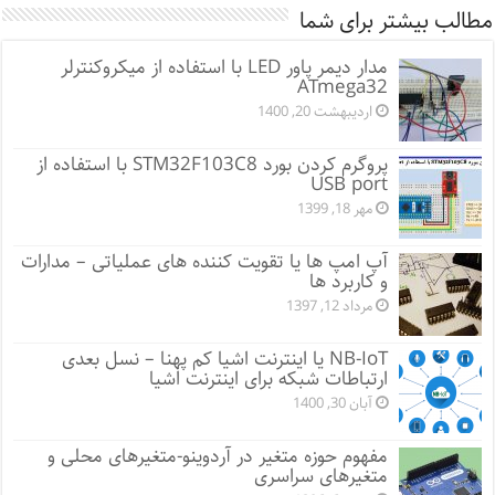
مطالب بیشتر برای شما
مدار دیمر پاور LED با استفاده از میکروکنترلر
ATmega32
اردیبهشت 20, 1400
پروگرم کردن بورد STM32F103C8 با استفاده از
USB port
مهر 18, 1399
آپ امپ ها یا تقویت کننده های عملیاتی – مدارات
و کاربرد ها
مرداد 12, 1397
NB-IoT یا اینترنت اشیا کم پهنا – نسل بعدی
ارتباطات شبکه برای اینترنت اشیا
آبان 30, 1400
مفهوم حوزه متغیر در آردوینو-متغیرهای محلی و
متغیرهای سراسری