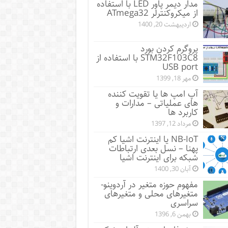
مدار دیمر پاور LED با استفاده
از میکروکنترلر ATmega32
اردیبهشت 20, 1400
پروگرم کردن بورد
STM32F103C8 با استفاده از
USB port
مهر 18, 1399
آپ امپ ها یا تقویت کننده
های عملیاتی – مدارات و
کاربرد ها
مرداد 12, 1397
NB-IoT یا اینترنت اشیا کم
پهنا – نسل بعدی ارتباطات
شبکه برای اینترنت اشیا
آبان 30, 1400
مفهوم حوزه متغیر در آردوینو-
متغیرهای محلی و متغیرهای
سراسری
بهمن 6, 1396