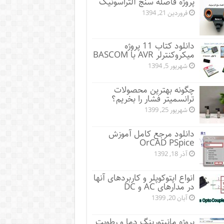
پروژه فاصله سنج آلتراسونیک
فروردین 21, 1394
دانلود کتاب 11 پروژه
میکروکنترلر AVR با BASCOM
شهریور 5, 1394
چگونه بهترین محصولات
ترانسمیتر فشار را بخریم؟
شهریور 25, 1399
دانلود مرجع کامل آموزش
OrCAD PSpice
آذر 18, 1392
انواع اپتوکوپلر و کاربردهای آنها
در مدارهای AC و DC
آبان 20, 1399
پروژه مانيتورينگ دما و رطوبت