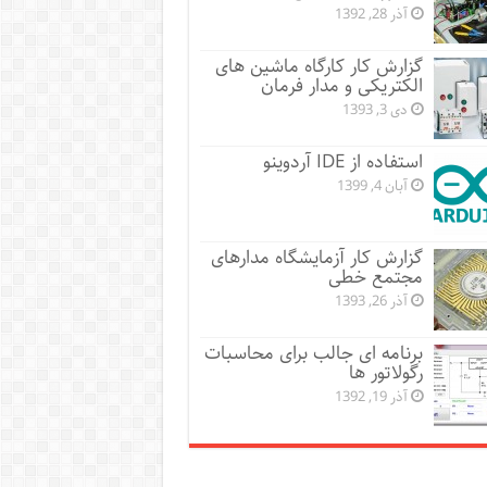
آذر 28, 1392
گزارش کار کارگاه ماشین های
الکتریکی و مدار فرمان
دی 3, 1393
استفاده از IDE آردوینو
آبان 4, 1399
گزارش کار آزمایشگاه مدارهای
مجتمع خطی
آذر 26, 1393
برنامه ای جالب برای محاسبات
رگولاتور ها
آذر 19, 1392