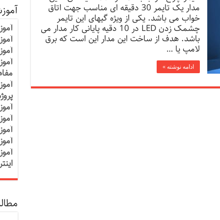
مدار یک تایمر 30 دقیقه ای مناسب جهت اتاق
آموز
خواب می باشد. یکی از ویژه گیهای این تایمر
آموز
چشمک زدن LED در 10 دقیه پایانی کار مدار می
باشد. هدف از ساخت اين مدار اين است که برق
آموزش
لامپ يا …
آموز
آموز
ادامه نوشته »
مفاه
آموز
پروژ
آموز
آموز
آموز
آموز
آموز
اینت
مطالب