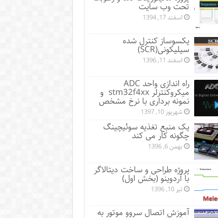
تحت وب سایت
اسفند 17, 1394
یکسوساز کنترل شده
سیلیکونی(SCR)
اسفند 11, 1396
راه اندازی واحد ADC
میکروکنترلر stm32f4xx و
نمونه برداری با نرخ مشخص
شهریور 10, 1397
یک منبع تغذیه سوئیچینگ
چگونه کار می کند
بهمن 6, 1396
پروژه طراحی و ساخت دیتالاگر
با آردوینو (بخش اول)
تیر 10, 1396
آموزش اتصال سروو موتور به