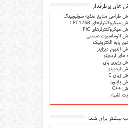
ش های پرطرفدار
ش طراحی منابع تغذیه سوئیچینگ
 میکروکنترلرهای LPC1768
ش میکروکنترلرهای PIC
ش اتوماسیون صنعتی
یم پایه الکترونیک
ش آلتیوم دیزاینر
ه های آردوینو
ش رزبری پای
ش آردوینو
ش زبان C
ش پایتون
ش ++C
رنت اشیاء
 بیشتر برای شما