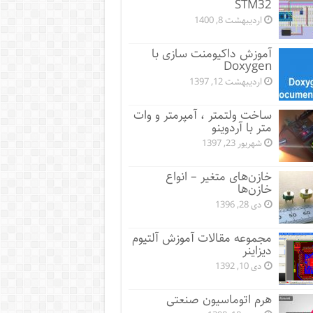
STM32
اردیبهشت 8, 1400
آموزش داکیومنت سازی با
Doxygen
اردیبهشت 12, 1397
ساخت ولتمتر ، آمپرمتر و وات
متر با آردوینو
شهریور 23, 1397
خازن‌های متغیر – انواع
خازن‌ها
دی 28, 1396
مجموعه مقالات آموزش آلتیوم
دیزاینر
دی 10, 1392
هرم اتوماسیون صنعتی