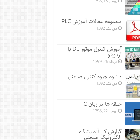
بهمن 18, 1398
مجموعه مقالات آموزش PLC
دی 23, 1392
آموزش کنترل موتور DC با
آردوینو
مرداد 26, 1399
دانلود جزوه کنترل صنعتی
دی 22, 1392
حلقه ها در زبان C
بهمن 22, 1398
گزارش کار آزمایشگاه
الکترونیک صنعتی