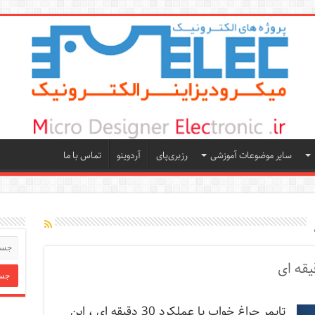
سایر موضوعات آموزشی
رزبری‌پای
آردوینو
تماس با ما
تایمر چراغ خواب با عملکرد 30 دقیقه ای ، این