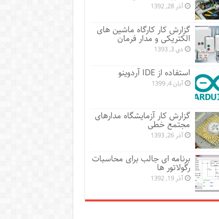
آذر 28, 1392
گزارش کار کارگاه ماشین های
الکتریکی و مدار فرمان
دی 3, 1393
استفاده از IDE آردوینو
آبان 4, 1399
گزارش کار آزمایشگاه مدارهای
مجتمع خطی
آذر 26, 1393
برنامه ای جالب برای محاسبات
رگولاتور ها
آذر 19, 1392