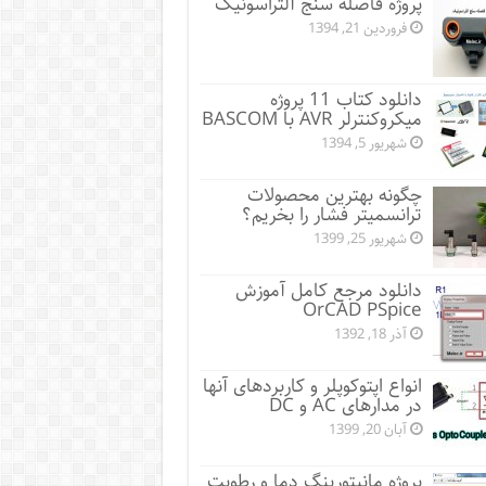
پروژه فاصله سنج آلتراسونیک
فروردین 21, 1394
دانلود کتاب 11 پروژه
میکروکنترلر AVR با BASCOM
شهریور 5, 1394
چگونه بهترین محصولات
ترانسمیتر فشار را بخریم؟
شهریور 25, 1399
دانلود مرجع کامل آموزش
OrCAD PSpice
آذر 18, 1392
انواع اپتوکوپلر و کاربردهای آنها
در مدارهای AC و DC
آبان 20, 1399
پروژه مانيتورينگ دما و رطوبت