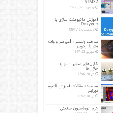
STM32
اردیبهشت 8, 1400
آموزش داکیومنت سازی با
Doxygen
اردیبهشت 12, 1397
ساخت ولتمتر ، آمپرمتر و وات
متر با آردوینو
شهریور 23, 1397
خازن‌های متغیر – انواع
خازن‌ها
دی 28, 1396
مجموعه مقالات آموزش آلتیوم
دیزاینر
دی 10, 1392
هرم اتوماسیون صنعتی