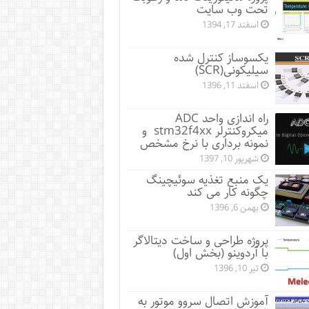
تحت وب سایت
اسفند 17, 1394
یکسوساز کنترل شده
سیلیکونی(SCR)
اسفند 11, 1396
راه اندازی واحد ADC
میکروکنترلر stm32f4xx و
نمونه برداری با نرخ مشخص
شهریور 10, 1397
یک منبع تغذیه سوئیچینگ
چگونه کار می کند
بهمن 6, 1396
پروژه طراحی و ساخت دیتالاگر
با آردوینو (بخش اول)
تیر 10, 1396
آموزش اتصال سروو موتور به