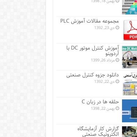
بهمن 18, 1398
مجموعه مقالات آموزش PLC
دی 23, 1392
آموزش کنترل موتور DC با
آردوینو
مرداد 26, 1399
دانلود جزوه کنترل صنعتی
دی 22, 1392
حلقه ها در زبان C
بهمن 22, 1398
گزارش کار آزمایشگاه
الکترونیک صنعتی