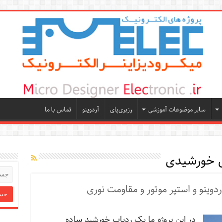
سایر موضوعات آموزشی
رزبری‌پای
آردوینو
تماس با ما
ل خورشیدی
وینو و استپر موتور و مقاومت نوری
در این پروژه ما یک ردیاب خورشید ساده