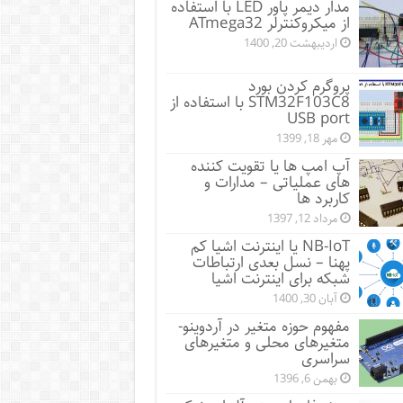
مدار دیمر پاور LED با استفاده
از میکروکنترلر ATmega32
اردیبهشت 20, 1400
پروگرم کردن بورد
STM32F103C8 با استفاده از
USB port
مهر 18, 1399
آپ امپ ها یا تقویت کننده
های عملیاتی – مدارات و
کاربرد ها
مرداد 12, 1397
NB-IoT یا اینترنت اشیا کم
پهنا – نسل بعدی ارتباطات
شبکه برای اینترنت اشیا
آبان 30, 1400
مفهوم حوزه متغیر در آردوینو-
متغیرهای محلی و متغیرهای
سراسری
بهمن 6, 1396