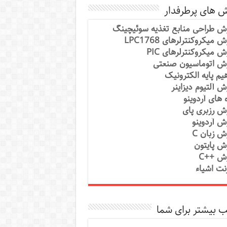
ش های پرطرفدار
ش طراحی منابع تغذیه سوئیچینگ
 میکروکنترلرهای LPC1768
ش میکروکنترلرهای PIC
ش اتوماسیون صنعتی
یم پایه الکترونیک
ش آلتیوم دیزاینر
ه های آردوینو
ش رزبری پای
ش آردوینو
ش زبان C
ش پایتون
ش ++C
رنت اشیاء
 بیشتر برای شما