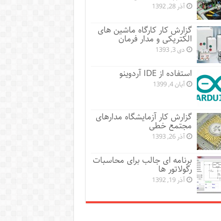
آذر 28, 1392
گزارش کار کارگاه ماشین های
الکتریکی و مدار فرمان
دی 3, 1393
استفاده از IDE آردوینو
آبان 4, 1399
گزارش کار آزمایشگاه مدارهای
مجتمع خطی
آذر 26, 1393
برنامه ای جالب برای محاسبات
رگولاتور ها
آذر 19, 1392