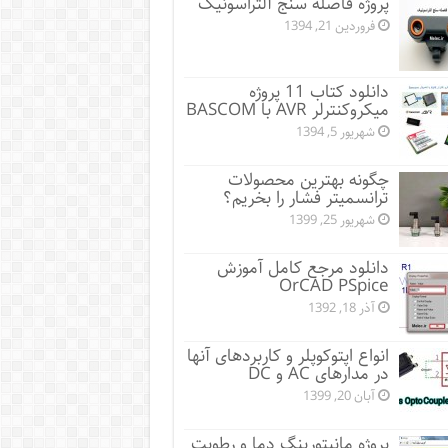
پروژه فاصله سنج آلتراسونیک
فروردین 21, 1394
دانلود کتاب 11 پروژه
میکروکنترلر AVR با BASCOM
شهریور 5, 1394
چگونه بهترین محصولات
ترانسمیتر فشار را بخریم؟
شهریور 25, 1399
دانلود مرجع کامل آموزش
OrCAD PSpice
آذر 18, 1392
انواع اپتوکوپلر و کاربردهای آنها
در مدارهای AC و DC
آبان 20, 1399
پروژه مانيتورينگ دما و رطوبت