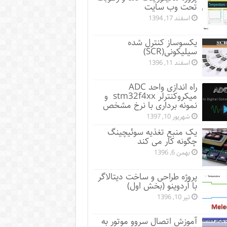
تحت وب سایت
اسفند 17, 1394
یکسوساز کنترل شده
سیلیکونی(SCR)
اسفند 11, 1396
راه اندازی واحد ADC
میکروکنترلر stm32f4xx و
نمونه برداری با نرخ مشخص
شهریور 10, 1397
یک منبع تغذیه سوئیچینگ
چگونه کار می کند
بهمن 6, 1396
پروژه طراحی و ساخت دیتالاگر
با آردوینو (بخش اول)
تیر 10, 1396
آموزش اتصال سروو موتور به