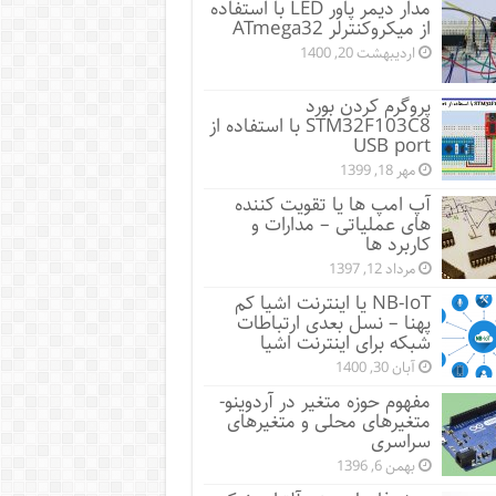
مدار دیمر پاور LED با استفاده
از میکروکنترلر ATmega32
اردیبهشت 20, 1400
پروگرم کردن بورد
STM32F103C8 با استفاده از
USB port
مهر 18, 1399
آپ امپ ها یا تقویت کننده
های عملیاتی – مدارات و
کاربرد ها
مرداد 12, 1397
NB-IoT یا اینترنت اشیا کم
پهنا – نسل بعدی ارتباطات
شبکه برای اینترنت اشیا
آبان 30, 1400
مفهوم حوزه متغیر در آردوینو-
متغیرهای محلی و متغیرهای
سراسری
بهمن 6, 1396