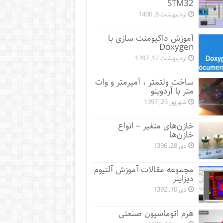
STM32
اردیبهشت 8, 1400
آموزش داکیومنت سازی با
Doxygen
اردیبهشت 12, 1397
ساخت ولتمتر ، آمپرمتر و وات
متر با آردوینو
شهریور 23, 1397
خازن‌های متغیر – انواع
خازن‌ها
دی 28, 1396
مجموعه مقالات آموزش آلتیوم
دیزاینر
دی 10, 1392
هرم اتوماسیون صنعتی