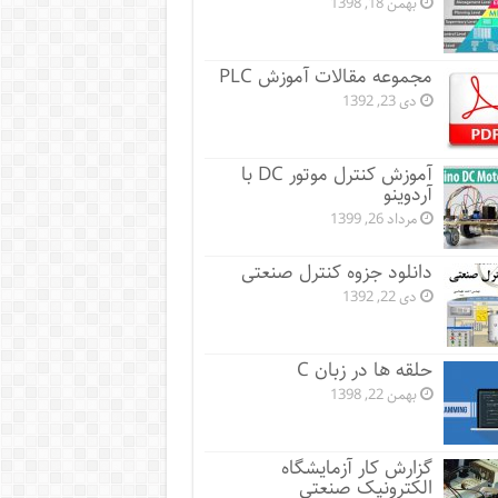
بهمن 18, 1398
مجموعه مقالات آموزش PLC
دی 23, 1392
آموزش کنترل موتور DC با
آردوینو
مرداد 26, 1399
دانلود جزوه کنترل صنعتی
دی 22, 1392
حلقه ها در زبان C
بهمن 22, 1398
گزارش کار آزمایشگاه
الکترونیک صنعتی