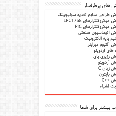
ش های پرطرفدار
ش طراحی منابع تغذیه سوئیچینگ
 میکروکنترلرهای LPC1768
ش میکروکنترلرهای PIC
ش اتوماسیون صنعتی
یم پایه الکترونیک
ش آلتیوم دیزاینر
ه های آردوینو
ش رزبری پای
ش آردوینو
ش زبان C
ش پایتون
ش ++C
رنت اشیاء
 بیشتر برای شما