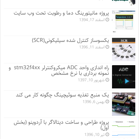
پروژه مانيتورينگ دما و رطوبت تحت وب سایت
اسفند 17, 1394
یکسوساز کنترل شده سیلیکونی(SCR)
اسفند 11, 1396
راه اندازی واحد ADC میکروکنترلر stm32f4xx و
نمونه برداری با نرخ مشخص
شهریور 10, 1397
یک منبع تغذیه سوئیچینگ چگونه کار می کند
بهمن 6, 1396
پروژه طراحی و ساخت دیتالاگر با آردوینو (بخش
اول)
تیر 10, 1396