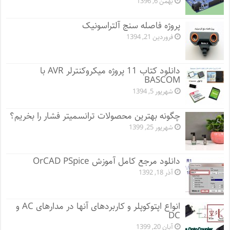
بهمن 6, 1396
پروژه فاصله سنج آلتراسونیک
فروردین 21, 1394
دانلود کتاب 11 پروژه میکروکنترلر AVR با
BASCOM
شهریور 5, 1394
چگونه بهترین محصولات ترانسمیتر فشار را بخریم؟
شهریور 25, 1399
دانلود مرجع کامل آموزش OrCAD PSpice
آذر 18, 1392
انواع اپتوکوپلر و کاربردهای آنها در مدارهای AC و
DC
آبان 20, 1399