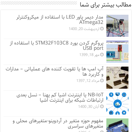
مطالب بیشتر برای شما
مدار دیمر پاور LED با استفاده از میکروکنترلر
ATmega32
اردیبهشت 20, 1400
پروگرم کردن بورد STM32F103C8 با استفاده از
USB port
مهر 18, 1399
آپ امپ ها یا تقویت کننده های عملیاتی – مدارات
و کاربرد ها
مرداد 12, 1397
NB-IoT یا اینترنت اشیا کم پهنا – نسل بعدی
ارتباطات شبکه برای اینترنت اشیا
آبان 30, 1400
مفهوم حوزه متغیر در آردوینو-متغیرهای محلی و
متغیرهای سراسری