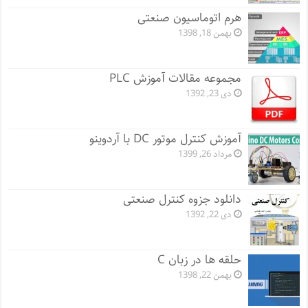
هرم اتوماسیون صنعتی
بهمن 18, 1398
مجموعه مقالات آموزش PLC
دی 23, 1392
آموزش کنترل موتور DC با آردوینو
مرداد 26, 1399
دانلود جزوه کنترل صنعتی
دی 22, 1392
حلقه ها در زبان C
بهمن 22, 1398