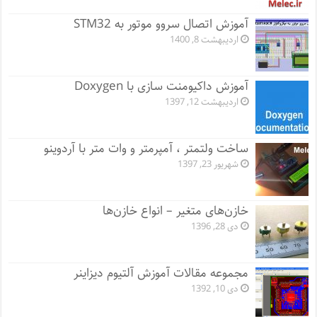
آموزش اتصال سروو موتور به STM32
اردیبهشت 8, 1400
آموزش داکیومنت سازی با Doxygen
اردیبهشت 12, 1397
ساخت ولتمتر ، آمپرمتر و وات متر با آردوینو
شهریور 23, 1397
خازن‌های متغیر – انواع خازن‌ها
دی 28, 1396
مجموعه مقالات آموزش آلتیوم دیزاینر
دی 10, 1392