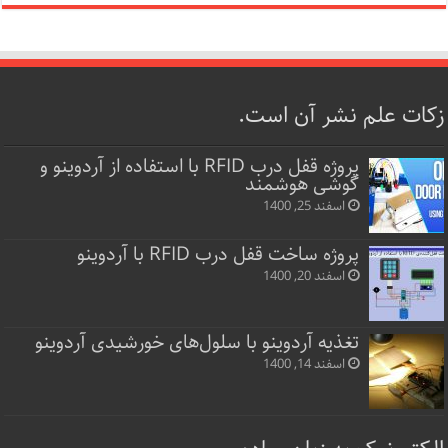
زکات علم نشر آن است.
پروژه قفل‌ درب RFID با استفاده از آردوینو و
گوشی هوشمند
اسفند 25, 1400
پروژه ساخت قفل‌ درب RFID با آردوینو
اسفند 20, 1400
تغذیه آردوینو با سلول‌های خورشیدی آردوینو
اسفند 14, 1400