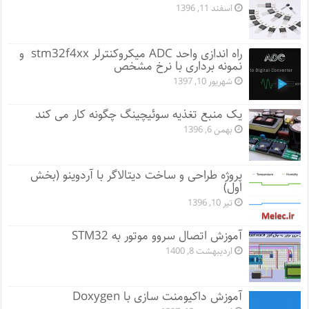
اسفند 11, 1396
راه اندازی واحد ADC میکروکنترلر stm32f4xx و
نمونه برداری با نرخ مشخص
شهریور 10, 1397
یک منبع تغذیه سوئیچینگ چگونه کار می کند
بهمن 6, 1396
پروژه طراحی و ساخت دیتالاگر با آردوینو (بخش
اول)
تیر 10, 1396
آموزش اتصال سروو موتور به STM32
اردیبهشت 8, 1400
آموزش داکیومنت سازی با Doxygen