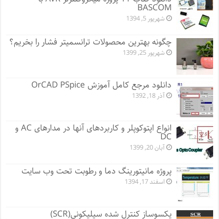
BASCOM
شهریور 5, 1394
چگونه بهترین محصولات ترانسمیتر فشار را بخریم؟
شهریور 25, 1399
دانلود مرجع کامل آموزش OrCAD PSpice
آذر 18, 1392
انواع اپتوکوپلر و کاربردهای آنها در مدارهای AC و
DC
آبان 20, 1399
پروژه مانيتورينگ دما و رطوبت تحت وب سایت
اسفند 17, 1394
یکسوساز کنترل شده سیلیکونی(SCR)