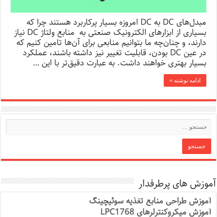
مبدل‌های DC به DC امروزه بسیار پرکاربرد هستند چرا که
بسیاری از ابزارهای الکترونیک صنعتی به منابع ولتاژ DC نیاز
دارند، و چنان‌چه ما بتوانیم منابعی برای آن‌ها تامین کنیم که
در عین DC بودن، قابلیت تغییر نیز داشته باشند، عملکرد
بسیار بهتری خواهند داشت. به عبارت دقیق‌تر با این …
ادامه نوشته »
آموزش های پرطرفدار
آموزش طراحی منابع تغذیه سوئیچینگ
آموزش میکروکنترلرهای LPC1768