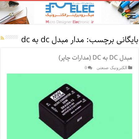
بایگانی برچسب:
مدار مبدل dc به dc
مبدل DC به DC (مدارات چاپر)
الکترونیک صنعتی
0