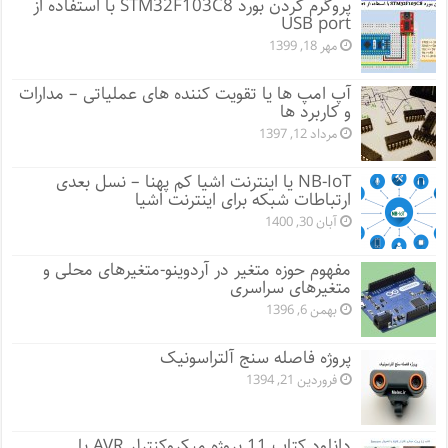
پروگرم کردن بورد STM32F103C8 با استفاده از
USB port
مهر 18, 1399
آپ امپ ها یا تقویت کننده های عملیاتی – مدارات
و کاربرد ها
مرداد 12, 1397
NB-IoT یا اینترنت اشیا کم پهنا – نسل بعدی
ارتباطات شبکه برای اینترنت اشیا
آبان 30, 1400
مفهوم حوزه متغیر در آردوینو-متغیرهای محلی و
متغیرهای سراسری
بهمن 6, 1396
پروژه فاصله سنج آلتراسونیک
فروردین 21, 1394
دانلود کتاب 11 پروژه میکروکنترلر AVR با