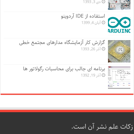
دی 3, 1393
استفاده از IDE آردوینو
آبان 4, 1399
گزارش کار آزمایشگاه مدارهای مجتمع خطی
آذر 26, 1393
برنامه ای جالب برای محاسبات رگولاتور ها
آذر 19, 1392
زکات علم نشر آن است.