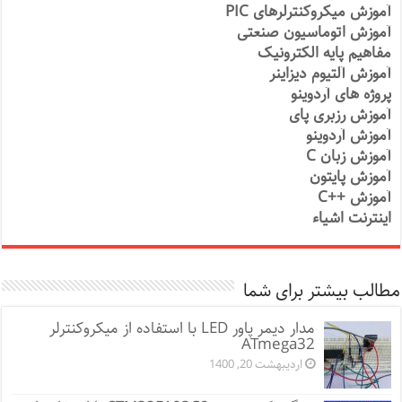
آموزش میکروکنترلرهای PIC
آموزش اتوماسیون صنعتی
مفاهیم پایه الکترونیک
آموزش آلتیوم دیزاینر
پروژه های آردوینو
آموزش رزبری پای
آموزش آردوینو
آموزش زبان C
آموزش پایتون
آموزش ++C
اینترنت اشیاء
مطالب بیشتر برای شما
مدار دیمر پاور LED با استفاده از میکروکنترلر
ATmega32
اردیبهشت 20, 1400