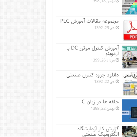
بهمن 18, 1398
مجموعه مقالات آموزش PLC
دی 23, 1392
آموزش کنترل موتور DC با
آردوینو
مرداد 26, 1399
دانلود جزوه کنترل صنعتی
دی 22, 1392
حلقه ها در زبان C
بهمن 22, 1398
گزارش کار آزمایشگاه
الکترونیک صنعتی