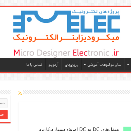
سایر موضوعات آموزشی
رزبری‌پای
آردوینو
تماس با ما
مبدل‌های DC به DC امروزه بسیار پرکاربرد