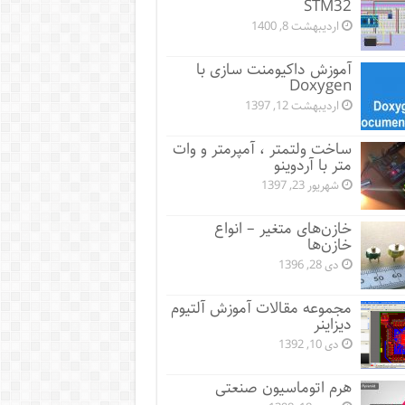
STM32
اردیبهشت 8, 1400
آموزش داکیومنت سازی با
Doxygen
اردیبهشت 12, 1397
ساخت ولتمتر ، آمپرمتر و وات
متر با آردوینو
شهریور 23, 1397
خازن‌های متغیر – انواع
خازن‌ها
دی 28, 1396
مجموعه مقالات آموزش آلتیوم
دیزاینر
دی 10, 1392
هرم اتوماسیون صنعتی