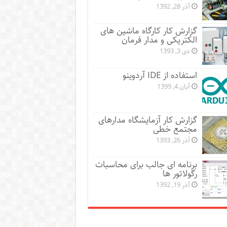
آذر 28, 1392
گزارش کار کارگاه ماشین های
الکتریکی و مدار فرمان
دی 3, 1393
استفاده از IDE آردوینو
آبان 4, 1399
گزارش کار آزمایشگاه مدارهای
مجتمع خطی
آذر 26, 1393
برنامه ای جالب برای محاسبات
رگولاتور ها
آذر 19, 1392