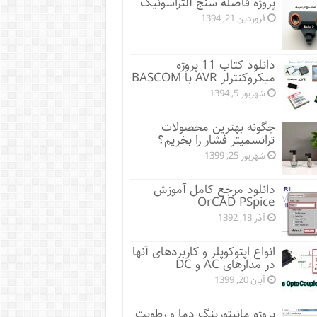
پروژه فاصله سنج آلتراسونیک
فروردین 21, 1394
دانلود کتاب 11 پروژه
میکروکنترلر AVR با BASCOM
شهریور 5, 1394
چگونه بهترین محصولات
ترانسمیتر فشار را بخریم؟
شهریور 25, 1399
دانلود مرجع کامل آموزش
OrCAD PSpice
آذر 18, 1392
انواع اپتوکوپلر و کاربردهای آنها
در مدارهای AC و DC
آبان 20, 1399
پروژه مانيتورينگ دما و رطوبت