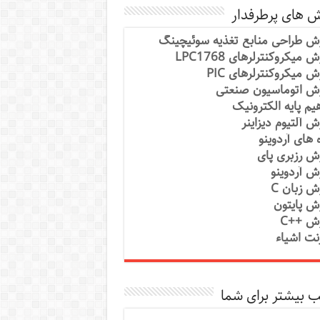
ش های پرطرفدار
ش طراحی منابع تغذیه سوئیچینگ
 میکروکنترلرهای LPC1768
ش میکروکنترلرهای PIC
ش اتوماسیون صنعتی
یم پایه الکترونیک
ش آلتیوم دیزاینر
ه های آردوینو
ش رزبری پای
ش آردوینو
ش زبان C
ش پایتون
ش ++C
رنت اشیاء
 بیشتر برای شما