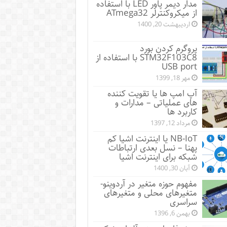
مدار دیمر پاور LED با استفاده
از میکروکنترلر ATmega32
اردیبهشت 20, 1400
پروگرم کردن بورد
STM32F103C8 با استفاده از
USB port
مهر 18, 1399
آپ امپ ها یا تقویت کننده
های عملیاتی – مدارات و
کاربرد ها
مرداد 12, 1397
NB-IoT یا اینترنت اشیا کم
پهنا – نسل بعدی ارتباطات
شبکه برای اینترنت اشیا
آبان 30, 1400
مفهوم حوزه متغیر در آردوینو-
متغیرهای محلی و متغیرهای
سراسری
بهمن 6, 1396