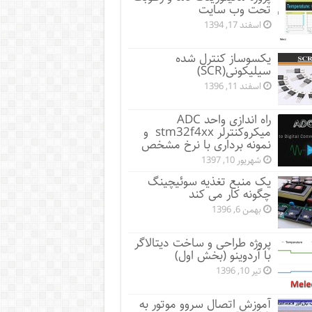
تحت وب سایت
اسفند 17, 1394
یکسوساز کنترل شده
سیلیکونی(SCR)
اسفند 11, 1396
راه اندازی واحد ADC
میکروکنترلر stm32f4xx و
نمونه برداری با نرخ مشخص
شهریور 10, 1397
یک منبع تغذیه سوئیچینگ
چگونه کار می کند
بهمن 6, 1396
پروژه طراحی و ساخت دیتالاگر
با آردوینو (بخش اول)
تیر 10, 1396
آموزش اتصال سروو موتور به