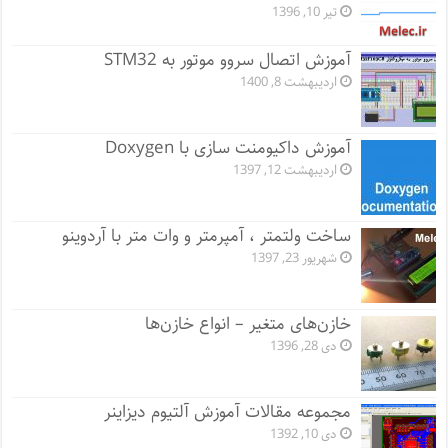
تیر 10, 1396
آموزش اتصال سروو موتور به STM32
اردیبهشت 8, 1400
آموزش داکیومنت سازی با Doxygen
اردیبهشت 12, 1397
ساخت ولتمتر ، آمپرمتر و وات متر با آردوینو
شهریور 23, 1397
خازن‌های متغیر – انواع خازن‌ها
دی 28, 1396
مجموعه مقالات آموزش آلتیوم دیزاینر
دی 10, 1392