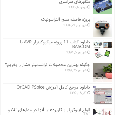
متغیرهای سراسری
بهمن 6, 1396
پروژه فاصله سنج آلتراسونیک
فروردین 21, 1394
دانلود کتاب 11 پروژه میکروکنترلر AVR با
BASCOM
شهریور 5, 1394
چگونه بهترین محصولات ترانسمیتر فشار را بخریم؟
شهریور 25, 1399
دانلود مرجع کامل آموزش OrCAD PSpice
آذر 18, 1392
انواع اپتوکوپلر و کاربردهای آنها در مدارهای AC و
DC