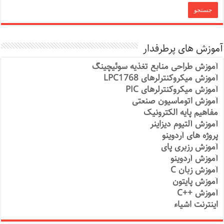
آموزش های پرطرفدار
آموزش طراحی منابع تغذیه سوئیچینگ
آموزش میکروکنترلرهای LPC1768
آموزش میکروکنترلرهای PIC
آموزش اتوماسیون صنعتی
مفاهیم پایه الکترونیک
آموزش آلتیوم دیزاینر
پروژه های آردوینو
آموزش رزبری پای
آموزش آردوینو
آموزش زبان C
آموزش پایتون
آموزش ++C
اینترنت اشیاء