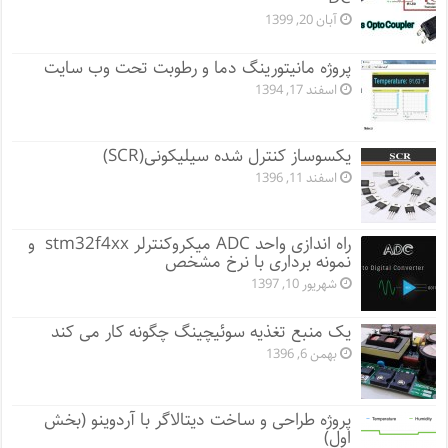
آبان 20, 1399
پروژه مانيتورينگ دما و رطوبت تحت وب سایت
اسفند 17, 1394
یکسوساز کنترل شده سیلیکونی(SCR)
اسفند 11, 1396
راه اندازی واحد ADC میکروکنترلر stm32f4xx و
نمونه برداری با نرخ مشخص
شهریور 10, 1397
یک منبع تغذیه سوئیچینگ چگونه کار می کند
بهمن 6, 1396
پروژه طراحی و ساخت دیتالاگر با آردوینو (بخش
اول)