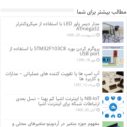
مطالب بیشتر برای شما
مدار دیمر پاور LED با استفاده از میکروکنترلر
ATmega32
اردیبهشت 20, 1400
پروگرم کردن بورد STM32F103C8 با استفاده از
USB port
مهر 18, 1399
آپ امپ ها یا تقویت کننده های عملیاتی – مدارات
و کاربرد ها
مرداد 12, 1397
NB-IoT یا اینترنت اشیا کم پهنا – نسل بعدی
ارتباطات شبکه برای اینترنت اشیا
آبان 30, 1400
مفهوم حوزه متغیر در آردوینو-متغیرهای محلی و