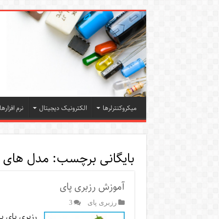
میکروکنترلرها
الکترونیک دیجیتال
نرم افزارها
بایگانی برچسب:
مدل های م
آموزش رزبری پای
رزبری پای
3