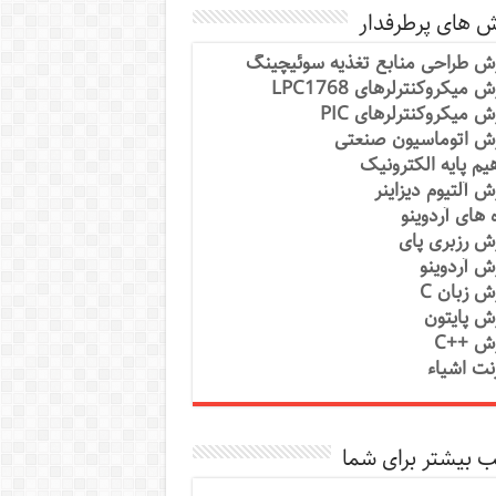
ش های پرطرفدار
ش طراحی منابع تغذیه سوئیچینگ
 میکروکنترلرهای LPC1768
ش میکروکنترلرهای PIC
ش اتوماسیون صنعتی
یم پایه الکترونیک
ش آلتیوم دیزاینر
ه های آردوینو
ش رزبری پای
ش آردوینو
ش زبان C
ش پایتون
ش ++C
رنت اشیاء
 بیشتر برای شما