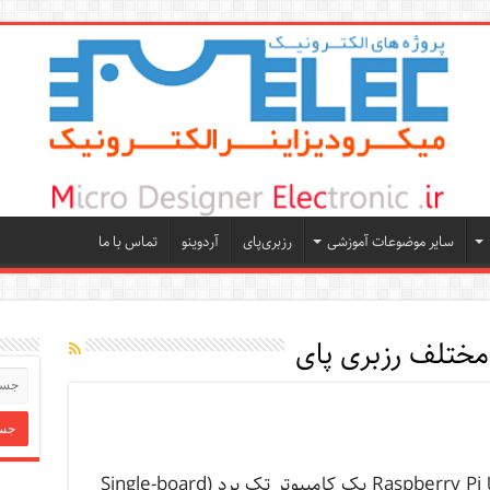
سایر موضوعات آموزشی
رزبری‌پای
آردوینو
تماس با ما
ختلف رزبری پای
رزبری پای یا Raspberry Pi یک کامپیوتر تک برد (Single-board