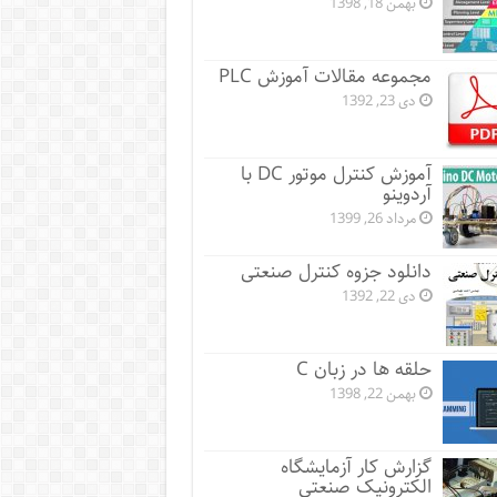
بهمن 18, 1398
مجموعه مقالات آموزش PLC
دی 23, 1392
آموزش کنترل موتور DC با
آردوینو
مرداد 26, 1399
دانلود جزوه کنترل صنعتی
دی 22, 1392
حلقه ها در زبان C
بهمن 22, 1398
گزارش کار آزمایشگاه
الکترونیک صنعتی