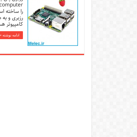
را ساخته اس
کامپیوتر هس
ادامه نوشته »