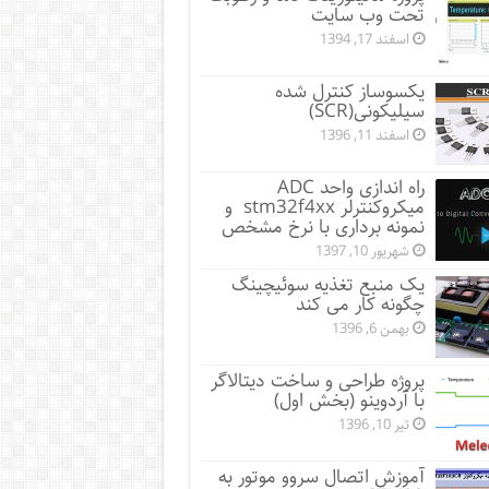
تحت وب سایت
اسفند 17, 1394
یکسوساز کنترل شده
سیلیکونی(SCR)
اسفند 11, 1396
راه اندازی واحد ADC
میکروکنترلر stm32f4xx و
نمونه برداری با نرخ مشخص
شهریور 10, 1397
یک منبع تغذیه سوئیچینگ
چگونه کار می کند
بهمن 6, 1396
پروژه طراحی و ساخت دیتالاگر
با آردوینو (بخش اول)
تیر 10, 1396
آموزش اتصال سروو موتور به