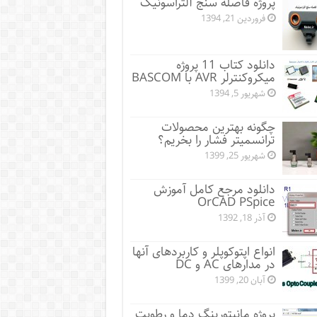
پروژه فاصله سنج آلتراسونیک
فروردین 21, 1394
دانلود کتاب 11 پروژه
میکروکنترلر AVR با BASCOM
شهریور 5, 1394
چگونه بهترین محصولات
ترانسمیتر فشار را بخریم؟
شهریور 25, 1399
دانلود مرجع کامل آموزش
OrCAD PSpice
آذر 18, 1392
انواع اپتوکوپلر و کاربردهای آنها
در مدارهای AC و DC
آبان 20, 1399
پروژه مانيتورينگ دما و رطوبت