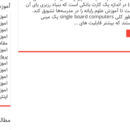
computer) در اندازه یک کارت بانکی است که بنیاد رزبری پای آن
آموز
ت تا آموزش علوم رایانه را در مدرسه‌ها تشویق کند.
آموز
رزبری و به طور کلی single board computers یک مینی
تند که بیشتر قابلیت های …
آموزش
آموز
آموز
مفاه
آموز
پروژ
آموز
آموز
آموز
آموز
آموز
اینت
مطالب