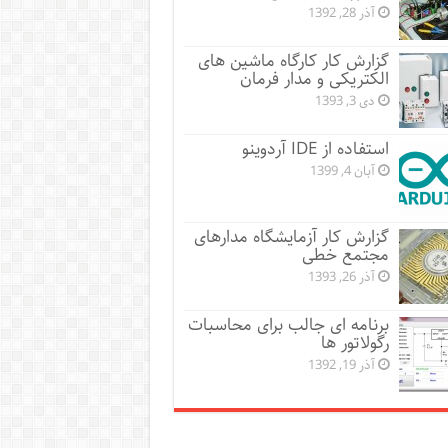
آذر 28, 1392
گزارش کار کارگاه ماشین های
الکتریکی و مدار فرمان
دی 3, 1393
استفاده از IDE آردوینو
آبان 4, 1399
گزارش کار آزمایشگاه مدارهای
مجتمع خطی
آذر 26, 1393
برنامه ای جالب برای محاسبات
رگولاتور ها
آذر 19, 1392