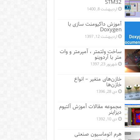
STM32
اردیبهشت 8, 1400
آموزش داکیومنت سازی با
Doxygen
اردیبهشت 12, 1397
ساخت ولتمتر ، آمپرمتر و وات
متر با آردوینو
شهریور 23, 1397
خازن‌های متغیر – انواع
خازن‌ها
دی 28, 1396
مجموعه مقالات آموزش آلتیوم
دیزاینر
دی 10, 1392
هرم اتوماسیون صنعتی