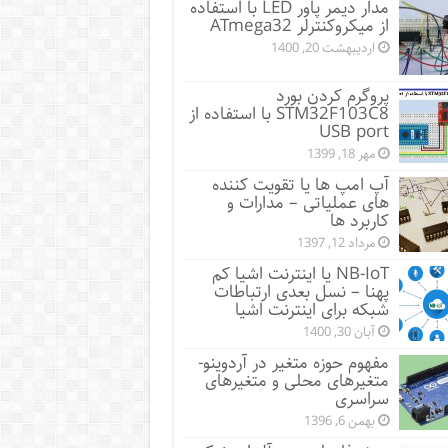
مدار دیمر پاور LED با استفاده
از میکروکنترلر ATmega32
اردیبهشت 20, 1400
پروگرم کردن بورد
STM32F103C8 با استفاده از
USB port
مهر 18, 1399
آپ امپ ها یا تقویت کننده
های عملیاتی – مدارات و
کاربرد ها
مرداد 12, 1397
NB-IoT یا اینترنت اشیا کم
پهنا – نسل بعدی ارتباطات
شبکه برای اینترنت اشیا
آبان 30, 1400
مفهوم حوزه متغیر در آردوینو-
متغیرهای محلی و متغیرهای
سراسری
بهمن 6, 1396