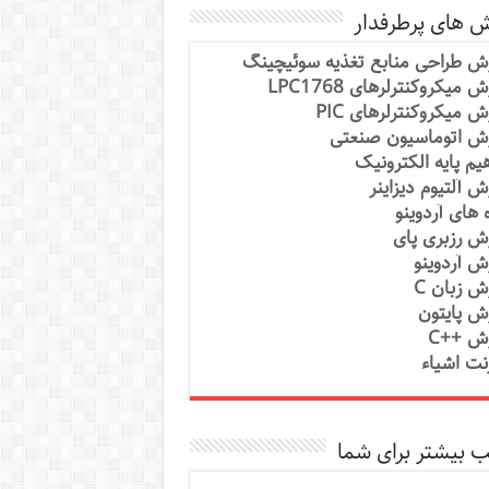
ش های پرطرفدار
ش طراحی منابع تغذیه سوئیچینگ
 میکروکنترلرهای LPC1768
ش میکروکنترلرهای PIC
ش اتوماسیون صنعتی
یم پایه الکترونیک
ش آلتیوم دیزاینر
ه های آردوینو
ش رزبری پای
ش آردوینو
ش زبان C
ش پایتون
ش ++C
رنت اشیاء
 بیشتر برای شما