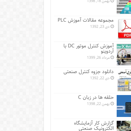
بهمن 18, 1398
مجموعه مقالات آموزش PLC
دی 23, 1392
آموزش کنترل موتور DC با
آردوینو
مرداد 26, 1399
دانلود جزوه کنترل صنعتی
دی 22, 1392
حلقه ها در زبان C
بهمن 22, 1398
گزارش کار آزمایشگاه
الکترونیک صنعتی