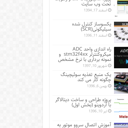
تحت وب سایت
اسفند 17, 1394
یکسوساز کنترل شده
سیلیکونی(SCR)
اسفند 11, 1396
راه اندازی واحد ADC
میکروکنترلر stm32f4xx و
نمونه برداری با نرخ مشخص
شهریور 10, 1397
یک منبع تغذیه سوئیچینگ
چگونه کار می کند
بهمن 6, 1396
پروژه طراحی و ساخت دیتالاگر
با آردوینو (بخش اول)
تیر 10, 1396
آموزش اتصال سروو موتور به