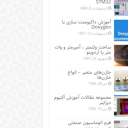
STM32
اردیبهشت 8, 1400
آموزش داکیومنت سازی با
Doxygen
اردیبهشت 12, 1397
ساخت ولتمتر ، آمپرمتر و وات
متر با آردوینو
شهریور 23, 1397
خازن‌های متغیر – انواع
خازن‌ها
دی 28, 1396
مجموعه مقالات آموزش آلتیوم
دیزاینر
دی 10, 1392
هرم اتوماسیون صنعتی