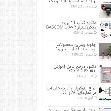
پروژه فاصله سنج آلتراسونیک
فروردین 21, 1394
دانلود کتاب 11 پروژه
میکروکنترلر AVR با BASCOM
شهریور 5, 1394
چگونه بهترین محصولات
ترانسمیتر فشار را بخریم؟
شهریور 25, 1399
دانلود مرجع کامل آموزش
OrCAD PSpice
آذر 18, 1392
انواع اپتوکوپلر و کاربردهای آنها
در مدارهای AC و DC
آبان 20, 1399
پروژه مانيتورينگ دما و رطوبت