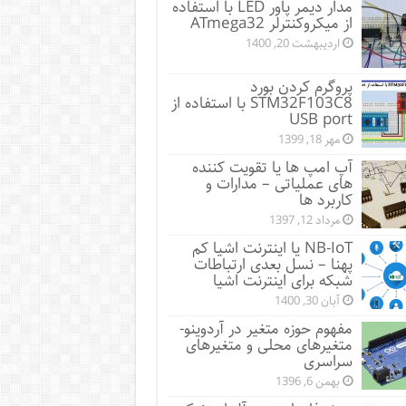
مدار دیمر پاور LED با استفاده
از میکروکنترلر ATmega32
اردیبهشت 20, 1400
پروگرم کردن بورد
STM32F103C8 با استفاده از
USB port
مهر 18, 1399
آپ امپ ها یا تقویت کننده
های عملیاتی – مدارات و
کاربرد ها
مرداد 12, 1397
NB-IoT یا اینترنت اشیا کم
پهنا – نسل بعدی ارتباطات
شبکه برای اینترنت اشیا
آبان 30, 1400
مفهوم حوزه متغیر در آردوینو-
متغیرهای محلی و متغیرهای
سراسری
بهمن 6, 1396