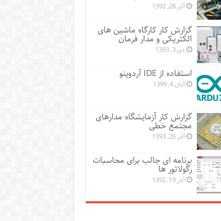
آذر 28, 1392
گزارش کار کارگاه ماشین های
الکتریکی و مدار فرمان
دی 3, 1393
استفاده از IDE آردوینو
آبان 4, 1399
گزارش کار آزمایشگاه مدارهای
مجتمع خطی
آذر 26, 1393
برنامه ای جالب برای محاسبات
رگولاتور ها
آذر 19, 1392