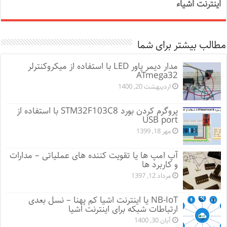
اینترنت اشیاء
مطالب بیشتر برای شما
مدار دیمر پاور LED با استفاده از میکروکنترلر
ATmega32
اردیبهشت 20, 1400
پروگرم کردن بورد STM32F103C8 با استفاده از
USB port
مهر 18, 1399
آپ امپ ها یا تقویت کننده های عملیاتی – مدارات
و کاربرد ها
مرداد 12, 1397
NB-IoT یا اینترنت اشیا کم پهنا – نسل بعدی
ارتباطات شبکه برای اینترنت اشیا
آبان 30, 1400