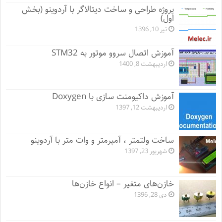
پروژه طراحی و ساخت دیتالاگر با آردوینو (بخش
اول)
تیر 10, 1396
آموزش اتصال سروو موتور به STM32
اردیبهشت 8, 1400
آموزش داکیومنت سازی با Doxygen
اردیبهشت 12, 1397
ساخت ولتمتر ، آمپرمتر و وات متر با آردوینو
شهریور 23, 1397
خازن‌های متغیر – انواع خازن‌ها
دی 28, 1396