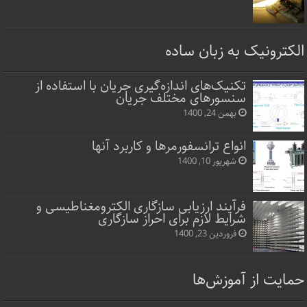
الکترونیک به زبان ساده
تکنیک‌های اندازه‌گیری جریان با استفاده از
سنسورهای مختلف جریان
بهمن 24, 1400
انواع ترانسفورمرها و کاربرد آنها
شهریور 10, 1400
فرآیند ارزیابی سازگاری الکترومغناطیسی و
شرایط لازم برای احراز سازگاری
فروردین 23, 1400
حمایت از آموزش‌ها