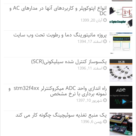
انواع اپتوکوپلر و کاربردهای آنها در مدارهای AC و
DC
آبان 20, 1399
پروژه مانيتورينگ دما و رطوبت تحت وب سایت
اسفند 17, 1394
یکسوساز کنترل شده سیلیکونی(SCR)
اسفند 11, 1396
راه اندازی واحد ADC میکروکنترلر stm32f4xx و
نمونه برداری با نرخ مشخص
شهریور 10, 1397
یک منبع تغذیه سوئیچینگ چگونه کار می کند
بهمن 6, 1396