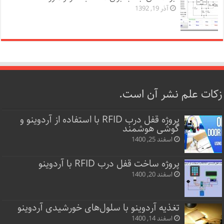
آذر 19, 1392
زکات علم نشر آن است.
پروژه قفل‌ درب RFID با استفاده از آردوینو و
گوشی هوشمند
اسفند 25, 1400
پروژه ساخت قفل‌ درب RFID با آردوینو
اسفند 20, 1400
تغذیه آردوینو با سلول‌های خورشیدی آردوینو
اسفند 14, 1400