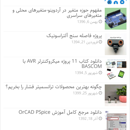
مفهوم حوزه متغیر در آردوینو-متغیرهای محلی و
متغیرهای سراسری
بهمن 6, 1396
پروژه فاصله سنج آلتراسونیک
فروردین 21, 1394
دانلود کتاب 11 پروژه میکروکنترلر AVR با
BASCOM
شهریور 5, 1394
چگونه بهترین محصولات ترانسمیتر فشار را بخریم؟
شهریور 25, 1399
دانلود مرجع کامل آموزش OrCAD PSpice
آذر 18, 1392