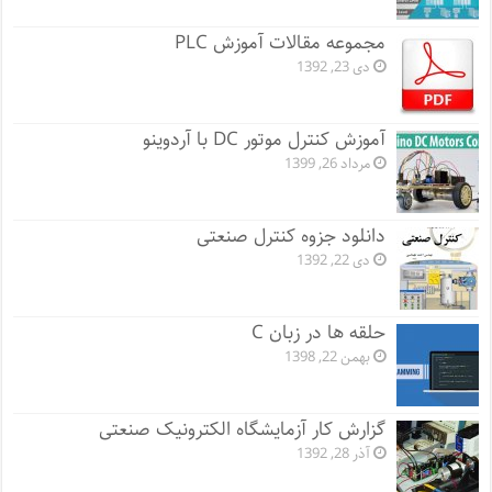
مجموعه مقالات آموزش PLC
دی 23, 1392
آموزش کنترل موتور DC با آردوینو
مرداد 26, 1399
دانلود جزوه کنترل صنعتی
دی 22, 1392
حلقه ها در زبان C
بهمن 22, 1398
گزارش کار آزمایشگاه الکترونیک صنعتی
آذر 28, 1392