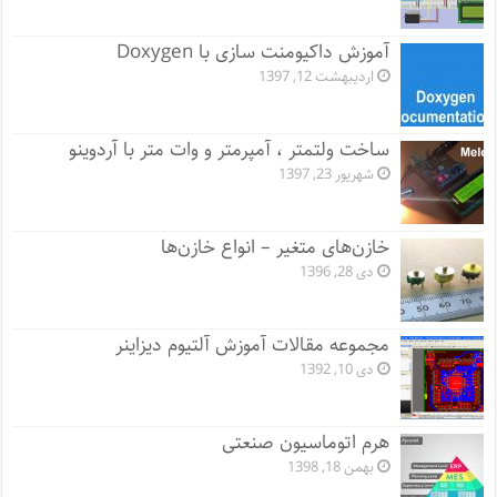
آموزش داکیومنت سازی با Doxygen
اردیبهشت 12, 1397
ساخت ولتمتر ، آمپرمتر و وات متر با آردوینو
شهریور 23, 1397
خازن‌های متغیر – انواع خازن‌ها
دی 28, 1396
مجموعه مقالات آموزش آلتیوم دیزاینر
دی 10, 1392
هرم اتوماسیون صنعتی
بهمن 18, 1398