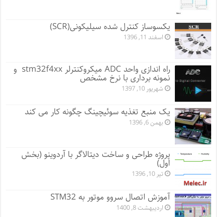
یکسوساز کنترل شده سیلیکونی(SCR)
اسفند 11, 1396
راه اندازی واحد ADC میکروکنترلر stm32f4xx و
نمونه برداری با نرخ مشخص
شهریور 10, 1397
یک منبع تغذیه سوئیچینگ چگونه کار می کند
بهمن 6, 1396
پروژه طراحی و ساخت دیتالاگر با آردوینو (بخش
اول)
تیر 10, 1396
آموزش اتصال سروو موتور به STM32
اردیبهشت 8, 1400