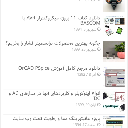
دانلود کتاب 11 پروژه میکروکنترلر AVR با
BASCOM
شهریور 5, 1394
چگونه بهترین محصولات ترانسمیتر فشار را بخریم؟
شهریور 25, 1399
دانلود مرجع کامل آموزش OrCAD PSpice
آذر 18, 1392
انواع اپتوکوپلر و کاربردهای آنها در مدارهای AC و
DC
آبان 20, 1399
پروژه مانيتورينگ دما و رطوبت تحت وب سایت
اسفند 17, 1394