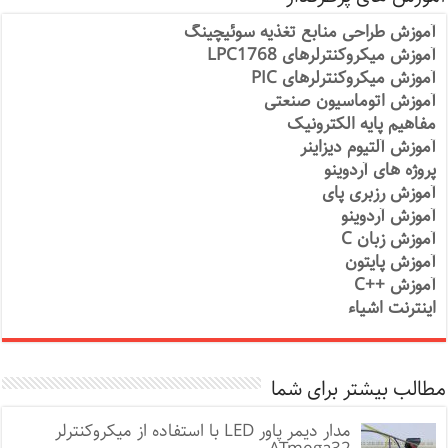
آموزش طراحی منابع تغذیه سوئیچینگ
آموزش میکروکنترلرهای LPC1768
آموزش میکروکنترلرهای PIC
آموزش اتوماسیون صنعتی
مفاهیم پایه الکترونیک
آموزش آلتیوم دیزاینر
پروژه های آردوینو
آموزش رزبری پای
آموزش آردوینو
آموزش زبان C
آموزش پایتون
آموزش ++C
اینترنت اشیاء
مطالب بیشتر برای شما
مدار دیمر پاور LED با استفاده از میکروکنترلر