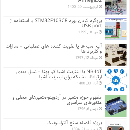
ATmega32
اردیبهشت 20, 1400
پروگرم کردن بورد STM32F103C8 با استفاده از
USB port
مهر 18, 1399
آپ امپ ها یا تقویت کننده های عملیاتی – مدارات
و کاربرد ها
مرداد 12, 1397
NB-IoT یا اینترنت اشیا کم پهنا – نسل بعدی
ارتباطات شبکه برای اینترنت اشیا
آبان 30, 1400
مفهوم حوزه متغیر در آردوینو-متغیرهای محلی و
متغیرهای سراسری
بهمن 6, 1396
پروژه فاصله سنج آلتراسونیک
فروردین 21, 1394