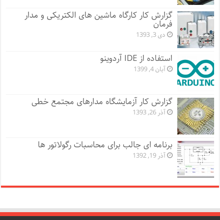
گزارش کار کارگاه ماشین های الکتریکی و مدار
فرمان
دی 3, 1393
استفاده از IDE آردوینو
آبان 4, 1399
گزارش کار آزمایشگاه مدارهای مجتمع خطی
آذر 26, 1393
برنامه ای جالب برای محاسبات رگولاتور ها
آذر 19, 1392