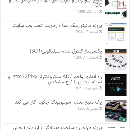
انواع اپتوکوپلر و کاربردهای آنها در مدارهای AC و
DC
آبان 20, 1399
پروژه مانيتورينگ دما و رطوبت تحت وب سایت
اسفند 17, 1394
یکسوساز کنترل شده سیلیکونی(SCR)
اسفند 11, 1396
راه اندازی واحد ADC میکروکنترلر stm32f4xx و
نمونه برداری با نرخ مشخص
شهریور 10, 1397
یک منبع تغذیه سوئیچینگ چگونه کار می کند
بهمن 6, 1396
پروژه طراحی و ساخت دیتالاگر با آردوینو (بخش