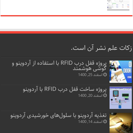
زکات علم نشر آن است.
پروژه قفل‌ درب RFID با استفاده از آردوینو و
گوشی هوشمند
اسفند 25, 1400
پروژه ساخت قفل‌ درب RFID با آردوینو
اسفند 20, 1400
تغذیه آردوینو با سلول‌های خورشیدی آردوینو
اسفند 14, 1400