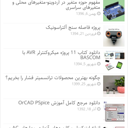
مفهوم حوزه متغیر در آردوینو-متغیرهای محلی و
متغیرهای سراسری
بهمن 6, 1396
پروژه فاصله سنج آلتراسونیک
فروردین 21, 1394
دانلود کتاب 11 پروژه میکروکنترلر AVR با
BASCOM
شهریور 5, 1394
چگونه بهترین محصولات ترانسمیتر فشار را بخریم؟
شهریور 25, 1399
دانلود مرجع کامل آموزش OrCAD PSpice
آذر 18, 1392