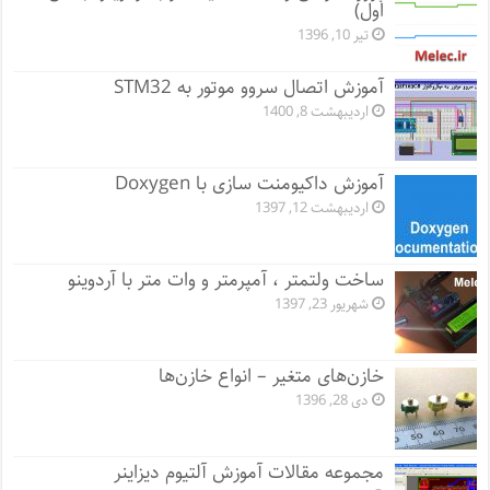
اول)
تیر 10, 1396
آموزش اتصال سروو موتور به STM32
اردیبهشت 8, 1400
آموزش داکیومنت سازی با Doxygen
اردیبهشت 12, 1397
ساخت ولتمتر ، آمپرمتر و وات متر با آردوینو
شهریور 23, 1397
خازن‌های متغیر – انواع خازن‌ها
دی 28, 1396
مجموعه مقالات آموزش آلتیوم دیزاینر