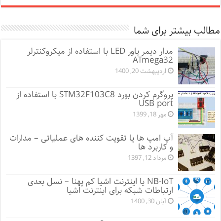
مطالب بیشتر برای شما
مدار دیمر پاور LED با استفاده از میکروکنترلر
ATmega32
اردیبهشت 20, 1400
پروگرم کردن بورد STM32F103C8 با استفاده از
USB port
مهر 18, 1399
آپ امپ ها یا تقویت کننده های عملیاتی – مدارات
و کاربرد ها
مرداد 12, 1397
NB-IoT یا اینترنت اشیا کم پهنا – نسل بعدی
ارتباطات شبکه برای اینترنت اشیا
آبان 30, 1400