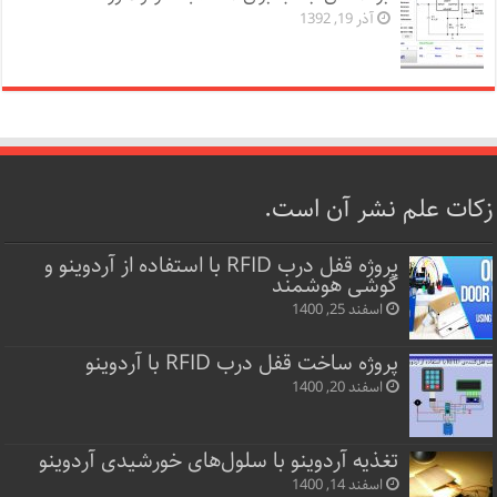
آذر 19, 1392
زکات علم نشر آن است.
پروژه قفل‌ درب RFID با استفاده از آردوینو و
گوشی هوشمند
اسفند 25, 1400
پروژه ساخت قفل‌ درب RFID با آردوینو
اسفند 20, 1400
تغذیه آردوینو با سلول‌های خورشیدی آردوینو
اسفند 14, 1400