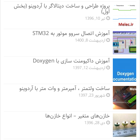
پروژه طراحی و ساخت دیتالاگر با آردوینو (بخش
اول)
تیر 10, 1396
آموزش اتصال سروو موتور به STM32
اردیبهشت 8, 1400
آموزش داکیومنت سازی با Doxygen
اردیبهشت 12, 1397
ساخت ولتمتر ، آمپرمتر و وات متر با آردوینو
شهریور 23, 1397
خازن‌های متغیر – انواع خازن‌ها
دی 28, 1396