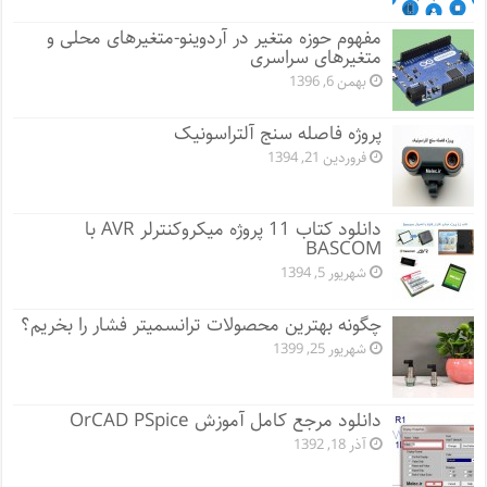
مفهوم حوزه متغیر در آردوینو-متغیرهای محلی و
متغیرهای سراسری
بهمن 6, 1396
پروژه فاصله سنج آلتراسونیک
فروردین 21, 1394
دانلود کتاب 11 پروژه میکروکنترلر AVR با
BASCOM
شهریور 5, 1394
چگونه بهترین محصولات ترانسمیتر فشار را بخریم؟
شهریور 25, 1399
دانلود مرجع کامل آموزش OrCAD PSpice
آذر 18, 1392