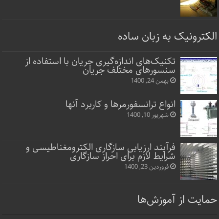
الکترونیک به زبان ساده
تکنیک‌های اندازه‌گیری جریان با استفاده از
سنسورهای مختلف جریان
بهمن 24, 1400
انواع ترانسفورمرها و کاربرد آنها
شهریور 10, 1400
فرآیند ارزیابی سازگاری الکترومغناطیسی و
شرایط لازم برای احراز سازگاری
فروردین 23, 1400
حمایت از آموزش‌ها