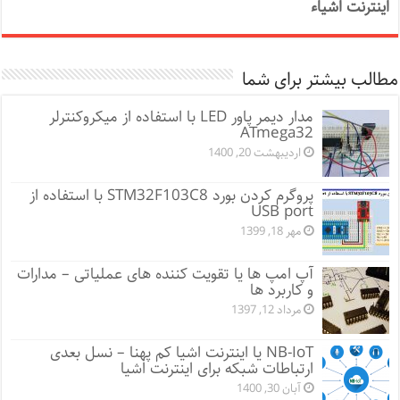
اینترنت اشیاء
مطالب بیشتر برای شما
مدار دیمر پاور LED با استفاده از میکروکنترلر
ATmega32
اردیبهشت 20, 1400
پروگرم کردن بورد STM32F103C8 با استفاده از
USB port
مهر 18, 1399
آپ امپ ها یا تقویت کننده های عملیاتی – مدارات
و کاربرد ها
مرداد 12, 1397
NB-IoT یا اینترنت اشیا کم پهنا – نسل بعدی
ارتباطات شبکه برای اینترنت اشیا
آبان 30, 1400