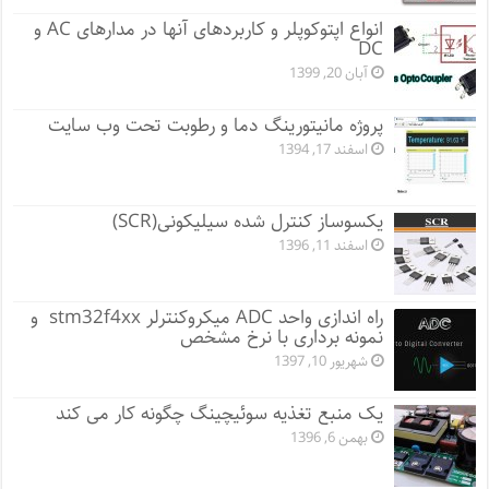
انواع اپتوکوپلر و کاربردهای آنها در مدارهای AC و
DC
آبان 20, 1399
پروژه مانيتورينگ دما و رطوبت تحت وب سایت
اسفند 17, 1394
یکسوساز کنترل شده سیلیکونی(SCR)
اسفند 11, 1396
راه اندازی واحد ADC میکروکنترلر stm32f4xx و
نمونه برداری با نرخ مشخص
شهریور 10, 1397
یک منبع تغذیه سوئیچینگ چگونه کار می کند
بهمن 6, 1396