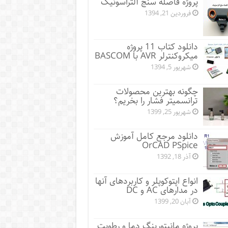
پروژه فاصله سنج آلتراسونیک
فروردین 21, 1394
دانلود کتاب 11 پروژه
میکروکنترلر AVR با BASCOM
شهریور 5, 1394
چگونه بهترین محصولات
ترانسمیتر فشار را بخریم؟
شهریور 25, 1399
دانلود مرجع کامل آموزش
OrCAD PSpice
آذر 18, 1392
انواع اپتوکوپلر و کاربردهای آنها
در مدارهای AC و DC
آبان 20, 1399
پروژه مانيتورينگ دما و رطوبت