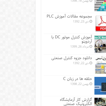
بهمن 18, 1398
مجموعه مقالات آموزش PLC
دی 23, 1392
آموزش کنترل موتور DC با
آردوینو
مرداد 26, 1399
دانلود جزوه کنترل صنعتی
دی 22, 1392
حلقه ها در زبان C
بهمن 22, 1398
گزارش کار آزمایشگاه
الکترونیک صنعتی