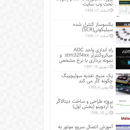
تحت وب سایت
اسفند 17, 1394
یکسوساز کنترل شده
سیلیکونی(SCR)
اسفند 11, 1396
راه اندازی واحد ADC
میکروکنترلر stm32f4xx و
نمونه برداری با نرخ مشخص
شهریور 10, 1397
یک منبع تغذیه سوئیچینگ
چگونه کار می کند
بهمن 6, 1396
پروژه طراحی و ساخت دیتالاگر
با آردوینو (بخش اول)
تیر 10, 1396
آموزش اتصال سروو موتور به