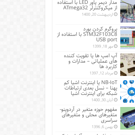
مدار دیمر پاور LED با استفاده
از میکروکنترلر ATmega32
اردیبهشت 20, 1400
پروگرم کردن بورد
STM32F103C8 با استفاده از
USB port
مهر 18, 1399
آپ امپ ها یا تقویت کننده
های عملیاتی – مدارات و
کاربرد ها
مرداد 12, 1397
NB-IoT یا اینترنت اشیا کم
پهنا – نسل بعدی ارتباطات
شبکه برای اینترنت اشیا
آبان 30, 1400
مفهوم حوزه متغیر در آردوینو-
متغیرهای محلی و متغیرهای
سراسری
بهمن 6, 1396