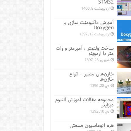
STM32
اردیبهشت 8, 1400
آموزش داکیومنت سازی با
Doxygen
اردیبهشت 12, 1397
ساخت ولتمتر ، آمپرمتر و وات
متر با آردوینو
شهریور 23, 1397
خازن‌های متغیر – انواع
خازن‌ها
دی 28, 1396
مجموعه مقالات آموزش آلتیوم
دیزاینر
دی 10, 1392
هرم اتوماسیون صنعتی