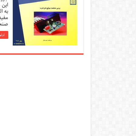
این 
به ا
مفید
صنعت
ادا