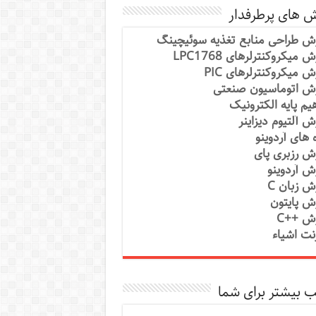
ش های پرطرفدار
ش طراحی منابع تغذیه سوئیچینگ
 میکروکنترلرهای LPC1768
ش میکروکنترلرهای PIC
ش اتوماسیون صنعتی
یم پایه الکترونیک
ش آلتیوم دیزاینر
ه های آردوینو
ش رزبری پای
ش آردوینو
ش زبان C
ش پایتون
ش ++C
رنت اشیاء
 بیشتر برای شما