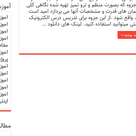
جزوه که بصورت منظم و ترو تمیز تهیه شده نگاهی کلی
آموز
لمان های قدرت و مشخصات آنها می پردازد امید است
آموز
 واقع شود .از این جزوه برای تدریس درس الکترونیک
ی میتوانید استفاده کنید. لینک های دانلود …
آموزش
آموز
مه نوشته »
آموز
مفاه
آموز
پروژ
آموز
آموز
آموز
آموز
آموز
اینت
مطالب