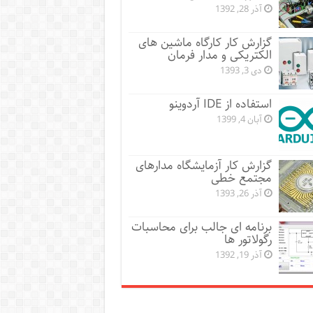
آذر 28, 1392
گزارش کار کارگاه ماشین های
الکتریکی و مدار فرمان
دی 3, 1393
استفاده از IDE آردوینو
آبان 4, 1399
گزارش کار آزمایشگاه مدارهای
مجتمع خطی
آذر 26, 1393
برنامه ای جالب برای محاسبات
رگولاتور ها
آذر 19, 1392