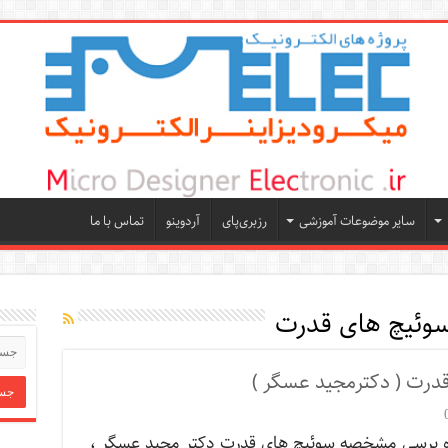
سایر موضوعات آموزشی
رزبری‌پای
آردوینو
تماس با ما
ئیچ های قدرت
رت ( دکترمجید عسگر )
 برسی مشخصه سوئیچ های قدرت دکتر مجید عسگر ،