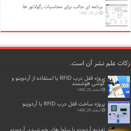
برنامه ای جالب برای محاسبات رگولاتور ها
آذر 19, 1392
زکات علم نشر آن است.
پروژه قفل‌ درب RFID با استفاده از آردوینو و
گوشی هوشمند
اسفند 25, 1400
پروژه ساخت قفل‌ درب RFID با آردوینو
اسفند 20, 1400
تغذیه آردوینو با سلول‌های خورشیدی آردوینو