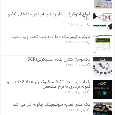
انواع اپتوکوپلر و کاربردهای آنها در مدارهای AC و
DC
آبان 20, 1399
پروژه مانيتورينگ دما و رطوبت تحت وب سایت
اسفند 17, 1394
یکسوساز کنترل شده سیلیکونی(SCR)
اسفند 11, 1396
راه اندازی واحد ADC میکروکنترلر stm32f4xx و
نمونه برداری با نرخ مشخص
شهریور 10, 1397
یک منبع تغذیه سوئیچینگ چگونه کار می کند
بهمن 6, 1396