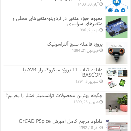
آبان 30, 1400
مفهوم حوزه متغیر در آردوینو-متغیرهای محلی و
متغیرهای سراسری
بهمن 6, 1396
پروژه فاصله سنج آلتراسونیک
فروردین 21, 1394
دانلود کتاب 11 پروژه میکروکنترلر AVR با
BASCOM
شهریور 5, 1394
چگونه بهترین محصولات ترانسمیتر فشار را بخریم؟
شهریور 25, 1399
دانلود مرجع کامل آموزش OrCAD PSpice
آذر 18, 1392