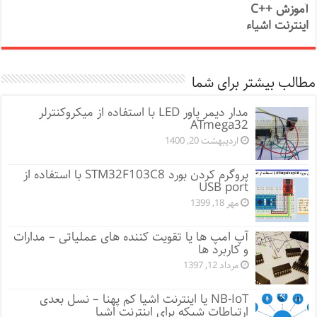
آموزش ++C
اینترنت اشیاء
مطالب بیشتر برای شما
مدار دیمر پاور LED با استفاده از میکروکنترلر
ATmega32
اردیبهشت 20, 1400
پروگرم کردن بورد STM32F103C8 با استفاده از
USB port
مهر 18, 1399
آپ امپ ها یا تقویت کننده های عملیاتی – مدارات
و کاربرد ها
مرداد 12, 1397
NB-IoT یا اینترنت اشیا کم پهنا – نسل بعدی
ارتباطات شبکه برای اینترنت اشیا