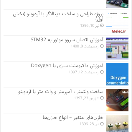
پروژه طراحی و ساخت دیتالاگر با آردوینو (بخش
اول)
تیر 10, 1396
آموزش اتصال سروو موتور به STM32
اردیبهشت 8, 1400
آموزش داکیومنت سازی با Doxygen
اردیبهشت 12, 1397
ساخت ولتمتر ، آمپرمتر و وات متر با آردوینو
شهریور 23, 1397
خازن‌های متغیر – انواع خازن‌ها
دی 28, 1396