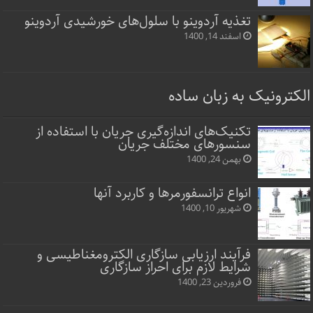
تغذیه آردوینو با سلول‌های خورشیدی آردوینو
اسفند 14, 1400
الکترونیک به زبان ساده
تکنیک‌های اندازه‌گیری جریان با استفاده از
سنسورهای مختلف جریان
بهمن 24, 1400
انواع ترانسفورمرها و کاربرد آنها
شهریور 10, 1400
فرآیند ارزیابی سازگاری الکترومغناطیسی و
شرایط لازم برای احراز سازگاری
فروردین 23, 1400