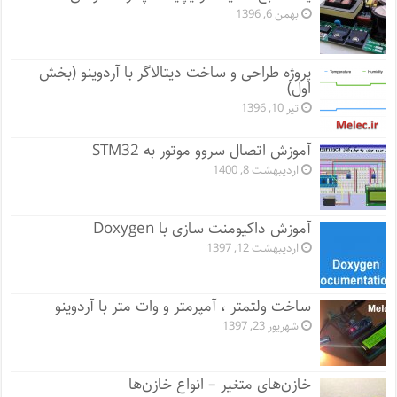
بهمن 6, 1396
پروژه طراحی و ساخت دیتالاگر با آردوینو (بخش
اول)
تیر 10, 1396
آموزش اتصال سروو موتور به STM32
اردیبهشت 8, 1400
آموزش داکیومنت سازی با Doxygen
اردیبهشت 12, 1397
ساخت ولتمتر ، آمپرمتر و وات متر با آردوینو
شهریور 23, 1397
خازن‌های متغیر – انواع خازن‌ها