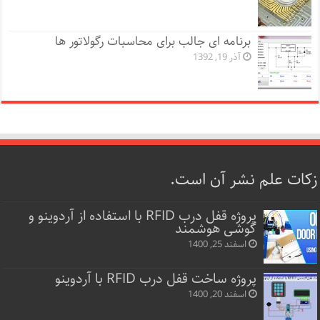
برنامه ای جالب برای محاسبات رگولاتور ها
آذر 19, 1392
زکات علم نشر آن است.
پروژه قفل‌ درب RFID با استفاده از آردوینو و
گوشی هوشمند
اسفند 25, 1400
پروژه ساخت قفل‌ درب RFID با آردوینو
اسفند 20, 1400