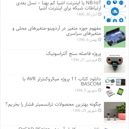
NB-IoT یا اینترنت اشیا کم پهنا – نسل بعدی
ارتباطات شبکه برای اینترنت اشیا
آبان 30, 1400
مفهوم حوزه متغیر در آردوینو-متغیرهای محلی و
متغیرهای سراسری
بهمن 6, 1396
پروژه فاصله سنج آلتراسونیک
فروردین 21, 1394
دانلود کتاب 11 پروژه میکروکنترلر AVR با
BASCOM
شهریور 5, 1394
چگونه بهترین محصولات ترانسمیتر فشار را بخریم؟
شهریور 25, 1399