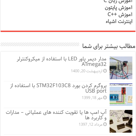
آموزش زبان C
آموزش پایتون
آموزش ++C
اینترنت اشیاء
مطالب بیشتر برای شما
مدار دیمر پاور LED با استفاده از میکروکنترلر
ATmega32
اردیبهشت 20, 1400
پروگرم کردن بورد STM32F103C8 با استفاده از
USB port
مهر 18, 1399
آپ امپ ها یا تقویت کننده های عملیاتی – مدارات
و کاربرد ها
مرداد 12, 1397