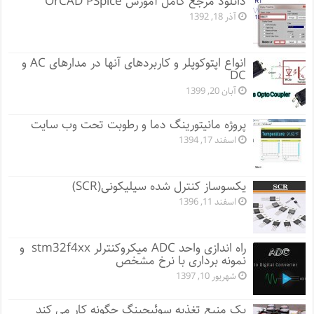
دانلود مرجع کامل آموزش OrCAD PSpice
آذر 18, 1392
انواع اپتوکوپلر و کاربردهای آنها در مدارهای AC و
DC
آبان 20, 1399
پروژه مانيتورينگ دما و رطوبت تحت وب سایت
اسفند 17, 1394
یکسوساز کنترل شده سیلیکونی(SCR)
اسفند 11, 1396
راه اندازی واحد ADC میکروکنترلر stm32f4xx و
نمونه برداری با نرخ مشخص
شهریور 10, 1397
یک منبع تغذیه سوئیچینگ چگونه کار می کند