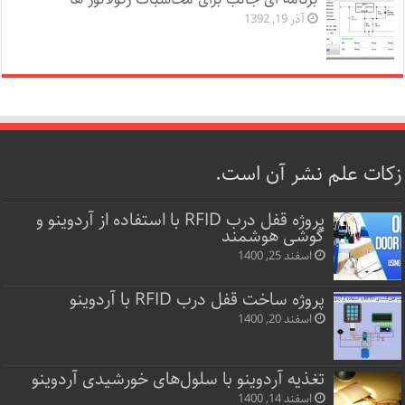
آذر 19, 1392
زکات علم نشر آن است.
پروژه قفل‌ درب RFID با استفاده از آردوینو و
گوشی هوشمند
اسفند 25, 1400
پروژه ساخت قفل‌ درب RFID با آردوینو
اسفند 20, 1400
تغذیه آردوینو با سلول‌های خورشیدی آردوینو
اسفند 14, 1400