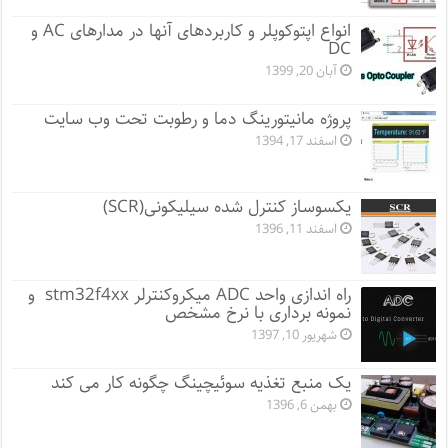
انواع اپتوکوپلر و کاربردهای آنها در مدارهای AC و
DC
آبان 20, 1399
پروژه مانيتورينگ دما و رطوبت تحت وب سایت
اسفند 17, 1394
یکسوساز کنترل شده سیلیکونی(SCR)
اسفند 11, 1396
راه اندازی واحد ADC میکروکنترلر stm32f4xx و
نمونه برداری با نرخ مشخص
شهریور 10, 1397
یک منبع تغذیه سوئیچینگ چگونه کار می کند
بهمن 6, 1396