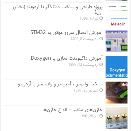
پروژه طراحی و ساخت دیتالاگر با آردوینو (بخش
اول)
تیر 10, 1396
آموزش اتصال سروو موتور به STM32
اردیبهشت 8, 1400
آموزش داکیومنت سازی با Doxygen
اردیبهشت 12, 1397
ساخت ولتمتر ، آمپرمتر و وات متر با آردوینو
شهریور 23, 1397
خازن‌های متغیر – انواع خازن‌ها
دی 28, 1396