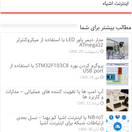
اینترنت اشیاء
مطالب بیشتر برای شما
مدار دیمر پاور LED با استفاده از میکروکنترلر
ATmega32
اردیبهشت 20, 1400
پروگرم کردن بورد STM32F103C8 با استفاده از
USB port
مهر 18, 1399
آپ امپ ها یا تقویت کننده های عملیاتی – مدارات
و کاربرد ها
مرداد 12, 1397
NB-IoT یا اینترنت اشیا کم پهنا – نسل بعدی
ارتباطات شبکه برای اینترنت اشیا
آبان 30, 1400