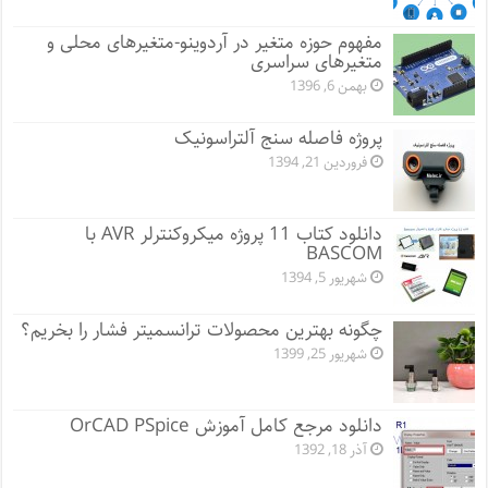
مفهوم حوزه متغیر در آردوینو-متغیرهای محلی و
متغیرهای سراسری
بهمن 6, 1396
پروژه فاصله سنج آلتراسونیک
فروردین 21, 1394
دانلود کتاب 11 پروژه میکروکنترلر AVR با
BASCOM
شهریور 5, 1394
چگونه بهترین محصولات ترانسمیتر فشار را بخریم؟
شهریور 25, 1399
دانلود مرجع کامل آموزش OrCAD PSpice
آذر 18, 1392