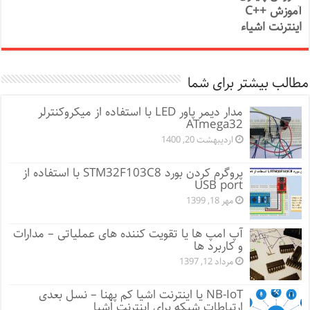
آموزش ++C
اینترنت اشیاء
مطالب بیشتر برای شما
مدار دیمر پاور LED با استفاده از میکروکنترلر
ATmega32
اردیبهشت 20, 1400
پروگرم کردن بورد STM32F103C8 با استفاده از
USB port
مهر 18, 1399
آپ امپ ها یا تقویت کننده های عملیاتی – مدارات
و کاربرد ها
مرداد 12, 1397
NB-IoT یا اینترنت اشیا کم پهنا – نسل بعدی
ارتباطات شبکه برای اینترنت اشیا