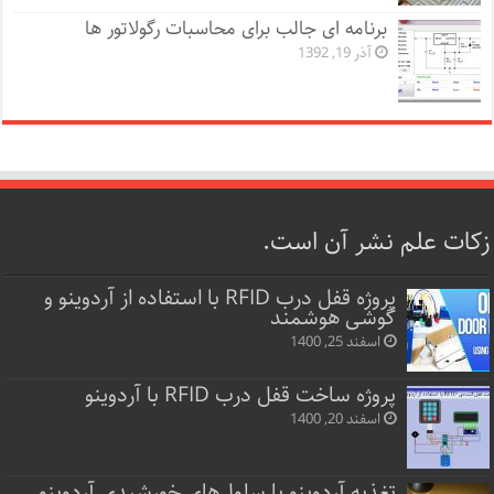
برنامه ای جالب برای محاسبات رگولاتور ها
آذر 19, 1392
زکات علم نشر آن است.
پروژه قفل‌ درب RFID با استفاده از آردوینو و
گوشی هوشمند
اسفند 25, 1400
پروژه ساخت قفل‌ درب RFID با آردوینو
اسفند 20, 1400
تغذیه آردوینو با سلول‌های خورشیدی آردوینو