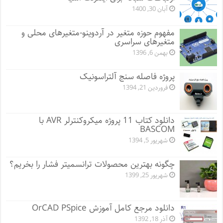
آبان 30, 1400
مفهوم حوزه متغیر در آردوینو-متغیرهای محلی و
متغیرهای سراسری
بهمن 6, 1396
پروژه فاصله سنج آلتراسونیک
فروردین 21, 1394
دانلود کتاب 11 پروژه میکروکنترلر AVR با
BASCOM
شهریور 5, 1394
چگونه بهترین محصولات ترانسمیتر فشار را بخریم؟
شهریور 25, 1399
دانلود مرجع کامل آموزش OrCAD PSpice
آذر 18, 1392