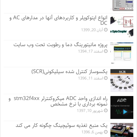
انواع اپتوکوپلر و کاربردهای آنها در مدارهای AC و
DC
آبان 20, 1399
پروژه مانيتورينگ دما و رطوبت تحت وب سایت
اسفند 17, 1394
یکسوساز کنترل شده سیلیکونی(SCR)
اسفند 11, 1396
راه اندازی واحد ADC میکروکنترلر stm32f4xx و
نمونه برداری با نرخ مشخص
شهریور 10, 1397
یک منبع تغذیه سوئیچینگ چگونه کار می کند
بهمن 6, 1396