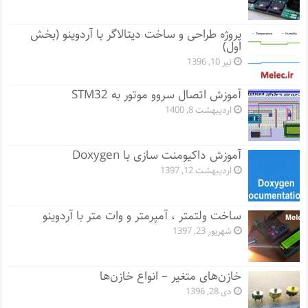
پروژه طراحی و ساخت دیتالاگر با آردوینو (بخش
اول)
تیر 10, 1396
آموزش اتصال سروو موتور به STM32
اردیبهشت 8, 1400
آموزش داکیومنت سازی با Doxygen
اردیبهشت 12, 1397
ساخت ولتمتر ، آمپرمتر و وات متر با آردوینو
شهریور 23, 1397
خازن‌های متغیر – انواع خازن‌ها
دی 28, 1396