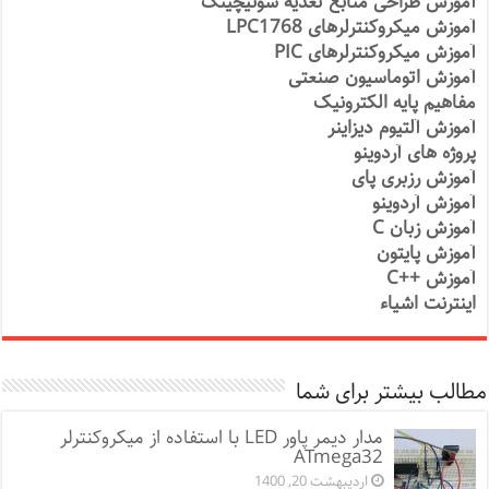
آموزش طراحی منابع تغذیه سوئیچینگ
آموزش میکروکنترلرهای LPC1768
آموزش میکروکنترلرهای PIC
آموزش اتوماسیون صنعتی
مفاهیم پایه الکترونیک
آموزش آلتیوم دیزاینر
پروژه های آردوینو
آموزش رزبری پای
آموزش آردوینو
آموزش زبان C
آموزش پایتون
آموزش ++C
اینترنت اشیاء
مطالب بیشتر برای شما
مدار دیمر پاور LED با استفاده از میکروکنترلر
ATmega32
اردیبهشت 20, 1400