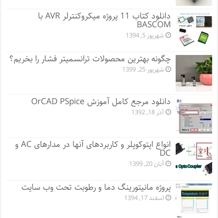
دانلود کتاب 11 پروژه میکروکنترلر AVR با
BASCOM
شهریور 5, 1394
چگونه بهترین محصولات ترانسمیتر فشار را بخریم؟
شهریور 25, 1399
دانلود مرجع کامل آموزش OrCAD PSpice
آذر 18, 1392
انواع اپتوکوپلر و کاربردهای آنها در مدارهای AC و
DC
آبان 20, 1399
پروژه مانيتورينگ دما و رطوبت تحت وب سایت
اسفند 17, 1394