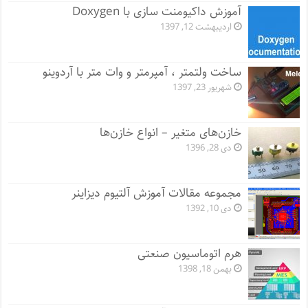
آموزش داکیومنت سازی با Doxygen
اردیبهشت 12, 1397
ساخت ولتمتر ، آمپرمتر و وات متر با آردوینو
شهریور 23, 1397
خازن‌های متغیر – انواع خازن‌ها
دی 28, 1396
مجموعه مقالات آموزش آلتیوم دیزاینر
دی 10, 1392
هرم اتوماسیون صنعتی
بهمن 18, 1398