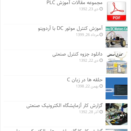
مجموعه مقالات آموزش PLC
دی 23, 1392
آموزش کنترل موتور DC با آردوینو
مرداد 26, 1399
دانلود جزوه کنترل صنعتی
دی 22, 1392
حلقه ها در زبان C
بهمن 22, 1398
گزارش کار آزمایشگاه الکترونیک صنعتی
آذر 28, 1392