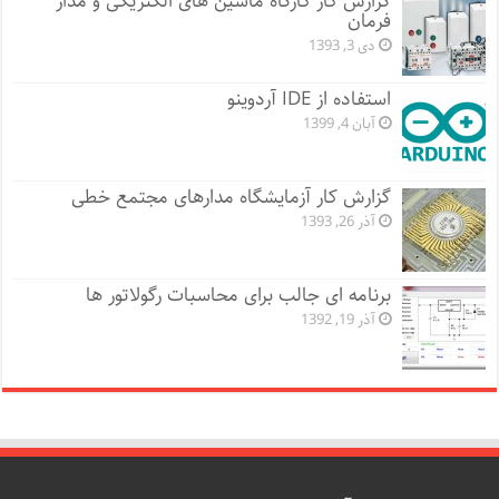
گزارش کار کارگاه ماشین های الکتریکی و مدار
فرمان
دی 3, 1393
استفاده از IDE آردوینو
آبان 4, 1399
گزارش کار آزمایشگاه مدارهای مجتمع خطی
آذر 26, 1393
برنامه ای جالب برای محاسبات رگولاتور ها
آذر 19, 1392